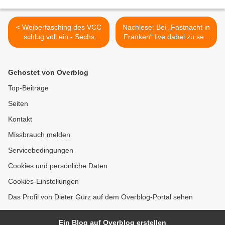
< Weiberfasching des VCC
Nachlese: Bei „Fastnacht in
schlug voll ein - Sechs
Franken“ live dabei zu sein
Stunden lang Riesengaudi
war für die TSGV-
und eine Superstimmung
Tänzerinnen das Highlight
unter den Weibsbildern bei
der Session >
Gehostet von Overblog
der Premiere im Kuratiesaal
Top-Beiträge
Seiten
Kontakt
Missbrauch melden
Servicebedingungen
Cookies und persönliche Daten
Cookies-Einstellungen
Das Profil von Dieter Gürz auf dem Overblog-Portal sehen
Ein Blog auf Overblog erstellen