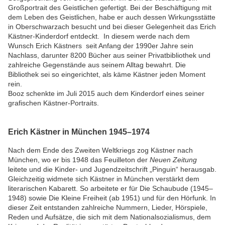
Großportrait des Geistlichen gefertigt. Bei der Beschäftigung mit
dem Leben des Geistlichen, habe er auch dessen Wirkungsstätte
in Oberschwarzach besucht und bei dieser Gelegenheit das Erich
Kästner-Kinderdorf entdeckt. In diesem werde nach dem
Wunsch Erich Kästners seit Anfang der 1990er Jahre sein
Nachlass, darunter 8200 Bücher aus seiner Privatbibliothek und
zahlreiche Gegenstände aus seinem Alltag bewahrt. Die
Bibliothek sei so eingerichtet, als käme Kästner jeden Moment
rein.
Booz schenkte im Juli 2015 auch dem Kinderdorf eines seiner
grafischen Kästner-Portraits.
Erich Kästner in München 1945–1974
Nach dem Ende des Zweiten Weltkriegs zog Kästner nach
München, wo er bis 1948 das Feuilleton der
Neuen Zeitung
leitete und die Kinder- und Jugendzeitschrift „Pinguin“ herausgab.
Gleichzeitig widmete sich Kästner in München verstärkt dem
literarischen Kabarett. So arbeitete er für Die Schaubude (1945–
1948) sowie Die Kleine Freiheit (ab 1951) und für den Hörfunk. In
dieser Zeit entstanden zahlreiche Nummern, Lieder, Hörspiele,
Reden und Aufsätze, die sich mit dem Nationalsozialismus, dem