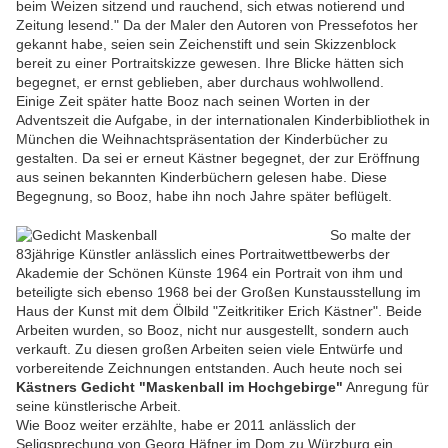
beim Weizen sitzend und rauchend, sich etwas notierend und
Zeitung lesend." Da der Maler den Autoren von Pressefotos her
gekannt habe, seien sein Zeichenstift und sein Skizzenblock
bereit zu einer Portraitskizze gewesen. Ihre Blicke hätten sich
begegnet, er ernst geblieben, aber durchaus wohlwollend.
Einige Zeit später hatte Booz nach seinen Worten in der
Adventszeit die Aufgabe, in der internationalen Kinderbibliothek in
München die Weihnachtspräsentation der Kinderbücher zu
gestalten. Da sei er erneut Kästner begegnet, der zur Eröffnung
aus seinen bekannten Kinderbüchern gelesen habe. Diese
Begegnung, so Booz, habe ihn noch Jahre später beflügelt.
So malte der
83jährige Künstler anlässlich eines Portraitwettbewerbs der
Akademie der Schönen Künste 1964 ein Portrait von ihm und
beteiligte sich ebenso 1968 bei der Großen Kunstausstellung im
Haus der Kunst mit dem Ölbild "Zeitkritiker Erich Kästner". Beide
Arbeiten wurden, so Booz, nicht nur ausgestellt, sondern auch
verkauft. Zu diesen großen Arbeiten seien viele Entwürfe und
vorbereitende Zeichnungen entstanden. Auch heute noch sei
Kästners Gedicht "Maskenball im Hochgebirge"
Anregung für
seine künstlerische Arbeit.
Wie Booz weiter erzählte, habe er 2011 anlässlich der
Seligsprechung von Georg Häfner im Dom zu Würzburg ein