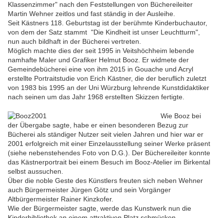
Klassenzimmer" nach den Feststellungen von Büchereileiter
Martin Wehner zeitlos und fast ständig in der Ausleihe.
Seit Kästners 118. Geburtstag ist der berühmte Kinderbuchautor,
von dem der Satz stammt "Die Kindheit ist unser Leuchtturm",
nun auch bildhaft in der Bücherei vertreten.
Möglich machte dies der seit 1995 in Veitshöchheim lebende
namhafte Maler und Grafiker Helmut Booz. Er widmete der
Gemeindebücherei eine von ihm 2015 in Gouache und Acryl
erstellte Portraitstudie von Erich Kästner, die der beruflich zuletzt
von 1983 bis 1995 an der Uni Würzburg lehrende Kunstdidaktiker
nach seinen um das Jahr 1968 erstellten Skizzen fertigte.
Wie Booz bei
der Übergabe sagte, habe er einen besonderen Bezug zur
Bücherei als ständiger Nutzer seit vielen Jahren und hier war er
2001 erfolgreich mit einer Einzelausstellung seiner Werke präsent
(siehe nebenstehendes Foto von D.G.). Der Büchereileiter konnte
das Kästnerportrait bei einem Besuch im Booz-Atelier im Birkental
selbst aussuchen.
Über die noble Geste des Künstlers freuten sich neben Wehner
auch Bürgermeister Jürgen Götz und sein Vorgänger
Altbürgermeister Rainer Kinzkofer.
Wie der Bürgermeister sagte, werde das Kunstwerk nun die
Kinderbibliothek an einem attraktiven Platz schmücken.