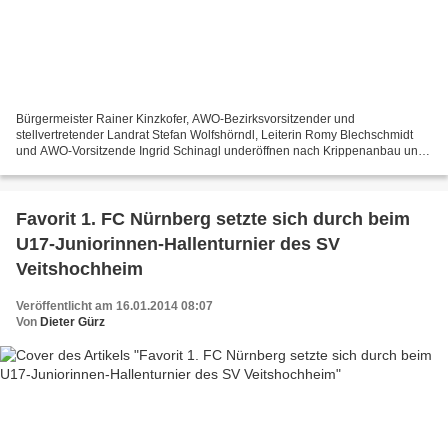
Bürgermeister Rainer Kinzkofer, AWO-Bezirksvorsitzender und
stellvertretender Landrat Stefan Wolfshörndl, Leiterin Romy Blechschmidt
und AWO-Vorsitzende Ingrid Schinagl underöffnen nach Krippenanbau und
Generalsanierung das STARKE KINDERhaus der AWO in...
Favorit 1. FC Nürnberg setzte sich durch beim
U17-Juniorinnen-Hallenturnier des SV
Veitshochheim
Veröffentlicht am 16.01.2014 08:07
Von
Dieter Gürz