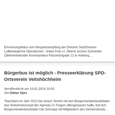
Erinnerungsfotos vom Neujahrsempfang der Division Süd/Division
Luftbewegliche Operationen - linkes Foto v.l. Oberst Jochen Schneider
(Stellvertretender Kommandeur Panzerbrigade 12 in Amberg;
Brigadegeneral Michael Matz (Kommandeur Gebirgsjägerbrigade...
Bürgerbus ist möglich - Presseerklärung SPD-
Ortsverein Veitshöchheim
Veröffentlicht am 10.01.2014 10:01
Von
Dieter Gürz
"Nachdem im Jahr 2013 bei einem Termin mit den Bürgermeisterkandidaten
das Verkehrskonzept der Agenda 21 Fragen offengelassen hatte, traf sich
Bürgermeisterkandidatin Ute Schnapp mit Mitgliedern des Gemeinderats
und interessierten Bürgern mit dem Vorstand...