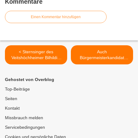
Kommentare
Einen Kommentar hinzufügen
< Sternsinger des
Auch
Veitshöchheimer Bilhildis-
Bürgermeisterkandidat
Kindergartens segneten
Jürgen Götz und die
Rathaus und überbrachten
CSU/VM setzen sich für
dem Bürgermeister
eine Stärkung des ÖPNV in
Gehostet von Overblog
Neujahrswünsche
Veitshöchheim ein - Neue
Kommentare dazu >
Top-Beiträge
Seiten
Kontakt
Missbrauch melden
Servicebedingungen
Cookies und persönliche Daten