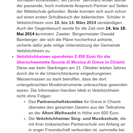
Vorhaben konkretisiert. Mit Lehrer Bernhard Möller wurde
der passende, hoch motivierte Ansprech-Partner auf Seiten
der Mittelschule gefunden. Beide konnten sich auch schon
auf einen ersten Schulbesuch der italienischen Schüler in
Veitshöchheim vom
10. bis 14. März 2014
verständigen.
Auch der Gegenbesuch wurde für die Zeit vom
14. bis 18.
Mai 2014 t
erminiert. Zweiter Bürgermeister Oswald
Bamberger, der sich die Pläne hocherfreut anhörte,
sicherte dafür jede nötige Unterstützung der Gemeinde
Veitshöchheim zu.
Veitshöchheimer spendeten 2.450 Euro für die
überschwemmte Scuola di Musica di Greve in Chianti
Diese war beim Starkregen am 21. Oktober letzten Jahres
durch die in die Unterrichtsräume eingedrungenen
Wassermassen so stark betroffen, dass die dort
untergebrachten Musikinstrumente unbrauchbar geworden
waren. Die Information hierüber blieb in Veitshöchheim
nicht ohne Folgen:
Das
Partnerschaftskomitee
für Greve in Chianti
überwies den gesamten Gewinn aus der Teilnahme
an der
Altort-Weihnacht
in Höhe von 600 Euro.
Die
Veitshöchheimer Sing- und Musikschule
, die
mit ihrer toskanischen Partnerschule von Anfang an
in enger Freundschaft verbunden ist, sammelte bei