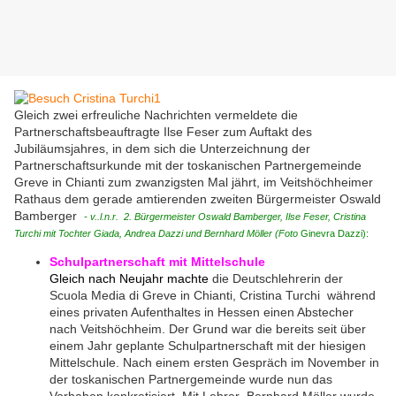
Gleich zwei erfreuliche Nachrichten vermeldete die
Partnerschaftsbeauftragte Ilse Feser zum Auftakt des
Jubiläumsjahres, in dem sich die Unterzeichnung der
Partnerschaftsurkunde mit der toskanischen Partnergemeinde
Greve in Chianti zum zwanzigsten Mal jährt, im Veitshöchheimer
Rathaus dem gerade amtierenden zweiten Bürgermeister Oswald
Bamberger
- v..l.n.r. 2. Bürgermeister Oswald Bamberger, Ilse Feser, Cristina
Turchi mit Tochter Giada, Andrea Dazzi und Bernhard Möller (Foto
Ginevra Dazzi):
Schulpartnerschaft mit Mittelschule
Gleich nach Neujahr machte
die Deutschlehrerin der
Scuola Media di Greve in Chianti, Cristina Turchi während
eines privaten Aufenthaltes in Hessen einen Abstecher
nach Veitshöchheim. Der Grund war die bereits seit über
einem Jahr geplante Schulpartnerschaft mit der hiesigen
Mittelschule. Nach einem ersten Gespräch im November in
der toskanischen Partnergemeinde wurde nun das