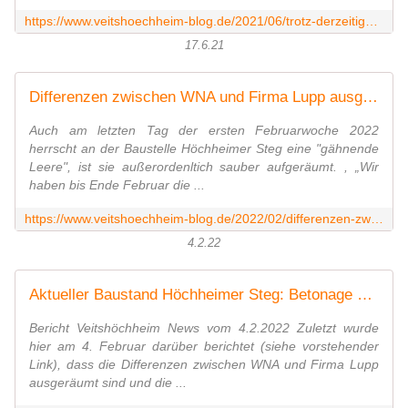
https://www.veitshoechheim-blog.de/2021/06/trotz-derzeitigem-baustillstand-ist-der-neubau-des-mainsteges-noch-im-bauzeitplan-aufstellung-der-brucke-im-september-2021-dauert-nu
17.6.21
Differenzen zwischen WNA und Firma Lupp ausgeräumt - Bauarbeiten am Höchheimer Steg gehen weiter - Veitshöchheim News
Auch am letzten Tag der ersten Februarwoche 2022
herrscht an der Baustelle Höchheimer Steg eine "gähnende
Leere", ist sie außerordenltich sauber aufgeräumt. , „Wir
haben bis Ende Februar die ...
https://www.veitshoechheim-blog.de/2022/02/differenzen-zwischen-wna-und-firma-lupp-ausgeraumt-bauarbeiten-am-hochheimer-steg-gehen-weiter.html
4.2.22
Aktueller Baustand Höchheimer Steg: Betonage der Fertigteilfugen verzögert sich - Ab nächster Woche beginnt Betonschalung für Rampen - Veitshöchheim News
Bericht Veitshöchheim News vom 4.2.2022 Zuletzt wurde
hier am 4. Februar darüber berichtet (siehe vorstehender
Link), dass die Differenzen zwischen WNA und Firma Lupp
ausgeräumt sind und die ...