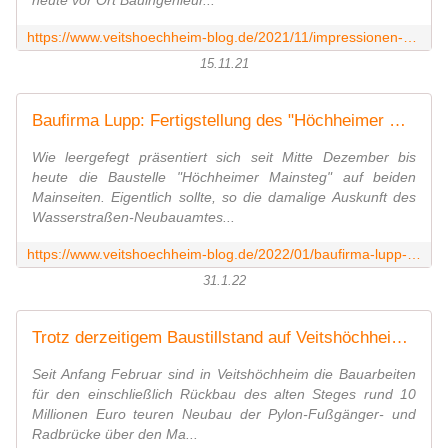
heute vor Ort Bauingenieur...
https://www.veitshoechheim-blog.de/2021/11/impressionen-mainstegneubau-am-15.11.2021-vormittag.html
15.11.21
Baufirma Lupp: Fertigstellung des "Höchheimer Mainstegs" voraussichtlich erst im Laufe des August/September 2022 - Veitshöchheim News
Wie leergefegt präsentiert sich seit Mitte Dezember bis
heute die Baustelle "Höchheimer Mainsteg" auf beiden
Mainseiten. Eigentlich sollte, so die damalige Auskunft des
Wasserstraßen-Neubauamtes...
https://www.veitshoechheim-blog.de/2022/01/baufirma-lupp-fertigstellung-des-hochheimer-mainstegs-voraussichtlich-erst-im-laufe-des-august-september-2022.html
31.1.22
Trotz derzeitigem Baustillstand auf Veitshöchheimer Seite ist der Neubau des Mainsteges noch im Bauzeitplan - Aufstellung der Brücke im September 2021 dauert nur 14 Tage - Verkehrsfreigabe im März 2022 geplant - Veitshöchheim News
Seit Anfang Februar sind in Veitshöchheim die Bauarbeiten
für den einschließlich Rückbau des alten Steges rund 10
Millionen Euro teuren Neubau der Pylon-Fußgänger- und
Radbrücke über den Ma...