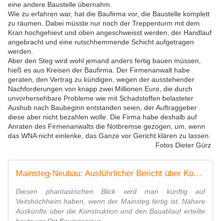
eine andere Baustelle übernahm.
Wie zu erfahren war, hat die Baufirma vor, die Baustelle komplett
zu räumen. Dabei müsste nur noch der Treppenturm mit dem
Kran hochgehievt und oben angeschweisst werden, der Handlauf
angebracht und eine rutschhemmende Schicht aufgetragen
werden.
Aber den Steg wird wohl jemand anders fertig bauen müssen,
hieß es aus Kreisen der Baufirma. Der Firmenanwalt habe
geraten, den Vertrag zu kündigen, wegen der ausstehender
Nachforderungen von knapp zwei Millionen Euro, die durch
unvorhersehbare Probleme wie mit Schadstoffen belasteter
Aushub nach Baubeginn entstanden seien, der Auftraggeber
diese aber nicht bezahlen wolle. Die Firma habe deshalb auf
Anraten des Firmenanwalts die Notbremse gezogen, um, wenn
das WNA nicht einlenke, das Ganze vor Gericht klären zu lassen.
Fotos Dieter Gürz
Mainsteg-Neubau: Ausführlicher Bericht über Konstruktion und Bauablauf eines in der Region einzigartigen Bauwerks mit Fotos von oben von der Stegplattform - Veitshöchheim News
Diesen phantastischen Blick wird man künftig auf
Veitshöchheim haben, wenn der Mainsteg fertig ist. Nähere
Auskünfte über die Konstruktion und den Bauablauf erteilte