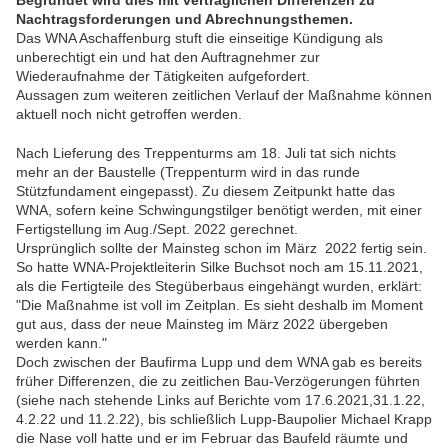
Begründet wird dies mit vertraglichen Differenzen zu
Nachtragsforderungen und Abrechnungsthemen.
Das WNA Aschaffenburg stuft die einseitige Kündigung als
unberechtigt ein und hat den Auftragnehmer zur
Wiederaufnahme der Tätigkeiten aufgefordert.
Aussagen zum weiteren zeitlichen Verlauf der Maßnahme können
aktuell noch nicht getroffen werden.
Nach Lieferung des Treppenturms am 18. Juli tat sich nichts
mehr an der Baustelle (Treppenturm wird in das runde
Stützfundament eingepasst). Zu diesem Zeitpunkt hatte das
WNA, sofern keine Schwingungstilger benötigt werden, mit einer
Fertigstellung im Aug./Sept. 2022 gerechnet.
Ursprünglich sollte der Mainsteg schon im März 2022 fertig sein.
So hatte WNA-Projektleiterin Silke Buchsot noch am 15.11.2021,
als die Fertigteile des Stegüberbaus eingehängt wurden, erklärt:
"Die Maßnahme ist voll im Zeitplan. Es sieht deshalb im Moment
gut aus, dass der neue Mainsteg im März 2022 übergeben
werden kann."
Doch zwischen der Baufirma Lupp und dem WNA gab es bereits
früher Differenzen, die zu zeitlichen Bau-Verzögerungen führten
(siehe nach stehende Links auf Berichte vom 17.6.2021,31.1.22,
4.2.22 und 11.2.22), bis schließlich Lupp-Baupolier Michael Krapp
die Nase voll hatte und er im Februar das Baufeld räumte und