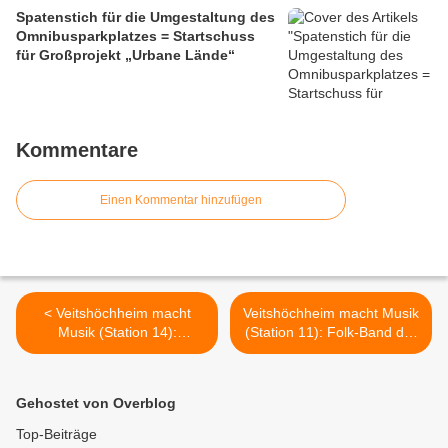
Mainbalkon ablehnte
Spatenstich für die Umgestaltung des
Omnibusparkplatzes = Startschuss
für Großprojekt „Urbane Lände“
Kommentare
Einen Kommentar hinzufügen
< Veitshöchheim macht
Veitshöchheim macht Musik
Musik (Station 14):
(Station 11): Folk-Band der
Streicherensemble der
Sing- und Musikschule
Sing- und Musikschule
verbreitete
brillierte in der
Wohlfühlatmosphäre in St.
Gehostet von Overblog
Mainuferpromenade
Hedwig >
Top-Beiträge