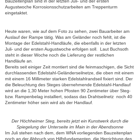
Bauzeitenplan sind in der letzten Juli- und der ersten
Augustwoche Korrosionsschutzarbeiten am Treppenturm
eingetaktet.
Heute waren, wie auf dem Foto zu sehen, zwei Bauarbeiter am
Auslauf der Rampe tätig. Was am Geländer noch fehlt, ist die
Montage der Edelstahl-Handläufe, die ebenfalls in der letzten
Juli- und der ersten Augustwoche erfolgen soll. Laut Buchsoth
steht in dieser Woche noch die Lieferung der restlichen
Handläufe an.
Bereits seit einiger Zeit montiert sind die feinmaschigen, die Sicht
durchlassenden Edelstahl-Geländerseilnetze, die oben mit einem
mit einem 16 Millimeter starken Edelstahlrandseil fixiert sind. Der
die Beleuchtung des Steges übernehmende Edelstahl-Handlauf
wird an die 1,30 Meter hohen Pfosten 90 Zentimeter über Steg-
bzw. Rampenbelag installiert, sodass das Drahtseilnetz noch 40
Zentimeter höher sein wird als der Handlauf.
Der Höchheimer Steg, bereits jetzt ein Kunstwerk durch die
Spiegelung der Unterseite im Main in der Abendsonne
I
m Juli stehen nach dem, dem WNA vorliegenden Bauzeitenplan
noch an der Abbruch von Hilfsfundamenten, die Herrichtung des