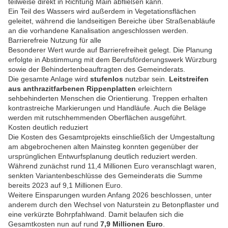
teilweise direkt in Richtung Main abfließen kann.
Ein Teil des Wassers wird außerdem in Vegetationsflächen
geleitet, während die landseitigen Bereiche über Straßenabläufe
an die vorhandene Kanalisation angeschlossen werden.
Barrierefreie Nutzung für alle
Besonderer Wert wurde auf Barrierefreiheit gelegt. Die Planung
erfolgte in Abstimmung mit dem Berufsförderungswerk Würzburg
sowie der Behindertenbeauftragten des Gemeinderats.
Die gesamte Anlage wird
stufenlos
nutzbar sein.
Leitstreifen
aus anthrazitfarbenen Rippenplatten
erleichtern
sehbehinderten Menschen die Orientierung. Treppen erhalten
kontrastreiche Markierungen und Handläufe. Auch die Beläge
werden mit rutschhemmenden Oberflächen ausgeführt.
Kosten deutlich reduziert
Die Kosten des Gesamtprojekts einschließlich der Umgestaltung
am abgebrochenen alten Mainsteg konnten gegenüber der
ursprünglichen Entwurfsplanung deutlich reduziert werden.
Während zunächst rund 11,4 Millionen Euro veranschlagt waren,
senkten Variantenbeschlüsse des Gemeinderats die Summe
bereits 2023 auf 9,1 Millionen Euro.
Weitere Einsparungen wurden Anfang 2026 beschlossen, unter
anderem durch den Wechsel von Naturstein zu Betonpflaster und
eine verkürzte Bohrpfahlwand. Damit belaufen sich die
Gesamtkosten nun auf rund
7,9 Millionen Euro
.