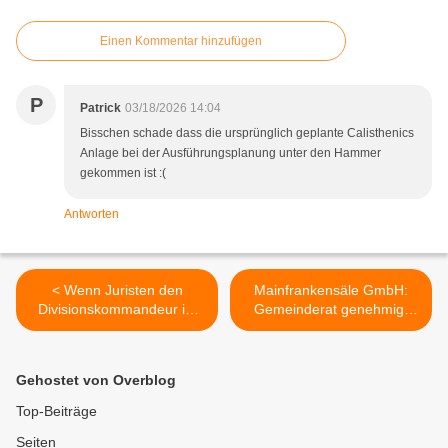
Einen Kommentar hinzufügen
P
Patrick
03/18/2026 14:04
Bisschen schade dass die ursprünglich geplante Calisthenics
Anlage bei der Ausführungsplanung unter den Hammer
gekommen ist :(
Antworten
< Wenn Juristen den
Mainfrankensäle GmbH:
Divisionskommandeur im
Gemeinderat genehmigt
Gefechtsstand beraten
Wirtschaftsplan 2026 mit
(Pressebericht von OTL
Minus von 100.000 Euro >
Karsten Dyba, 10. PzDiv.)
Gehostet von Overblog
Top-Beiträge
Seiten