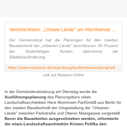
Veitshöchheim: „Urbane Lände" am Höchheimer Steg mit mehr Grün und weniger Verkehr
Der Gemeinderat hat die Planungen für den zweiten
Bauabschnitt der „Urbanen Lände" beschlossen. 60 Prozent
der förderfähigen Kosten übernimmt die
Städtebauförderung.
https://www.mainpost.de/wuerzburg/landkreiswuerzburg/veitshoechheim-veitshoechheim-urbane-laende-am-hoechheimer-steg-mit-mehr-gruen-und-weniger-verkehr-113739981
Link auf Mainpost-Online
In der Gemeinderatssitzung am Dienstag wurde die
Ausführungsplanung
des Planungsbüro relais
Landschaftsarchitekten Heck Mommsen PartGmbB aus Berlin für
den zweiten Bauabschnitt der Umgestaltung der "Urbanen
Lände" zwischen Parkstraße und Oberer Maingassse vorgestellt.
Bevor die Bauarbeiten ausgeschrieben werden, informierte
die relais-Landschaftsarchitektin Kirsten Polifka den