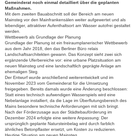
Gemeinderat noch einmal detailliert über die geplanten
Maßnahmen.
Mit dem zweiten Bauabschnitt soll der Bereich am neuen
Mainsteg vor den Mainfrankensälen weiter aufgewertet und als
lebendiger, attraktiver Aufenthaltsort am Wasser autofrei gestaltet
werden.
Wettbewerb als Grundlage der Planung
Grundlage der Planung ist ein freiraumplanerischer Wettbewerb
aus dem Jahr 2018, den das Berliner Büro relais
Landschaftsarchitekten gewann. Das Konzept sieht zwei sich
ergänzende Uferbereiche vor: eine urbane Platzsituation am
neuen Mainsteg und eine landschaftlich geprägte Anlage am
ehemaligen Steg.
Der Entwurf wurde anschließend weiterentwickelt und im
November 2023 vom Gemeinderat für die Umsetzung
freigegeben. Bereits damals wurde eine Änderung beschlossen:
Statt eines technisch aufwendigen Wasserspiels wird eine
Nebelanlage installiert, da die Lage im Überflutungsbereich des
Mains besondere technische Anforderungen mit sich bringt.
Nach der Förderzusage aus der Städtebauförderung im
Dezember 2024 erfolgte eine weitere Anpassung: Der
ursprünglich geplante Natursteinbelag wird durch farblich
ähnliches Betonpflaster ersetzt, um Kosten zu reduzieren.
Heutige Situation am neuen Mainsteg