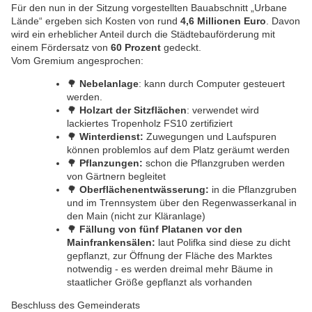
Für den nun in der Sitzung vorgestellten Bauabschnitt „Urbane
Lände“ ergeben sich Kosten von rund
4,6 Millionen Euro
. Davon
wird ein erheblicher Anteil durch die Städtebauförderung mit
einem Fördersatz von
60 Prozent
gedeckt.
Vom Gremium angesprochen:
🌳
Nebelanlage
: kann durch Computer gesteuert
werden.
🌳
Holzart der Sitzflächen
: verwendet wird
lackiertes Tropenholz FS10 zertifiziert
🌳
Winterdienst:
Zuwegungen und Laufspuren
können problemlos auf dem Platz geräumt werden
🌳
Pflanzungen:
schon die Pflanzgruben werden
von Gärtnern begleitet
🌳
Oberflächenentwässerung
:
in die Pflanzgruben
und im Trennsystem über den Regenwasserkanal in
den Main (nicht zur Kläranlage)
🌳
Fällung von fünf Platanen vor den
Mainfrankensälen:
laut Polifka sind diese zu dicht
gepflanzt, zur Öffnung der Fläche des Marktes
notwendig - es werden dreimal mehr Bäume in
staatlicher Größe gepflanzt als vorhanden
Beschluss des Gemeinderats