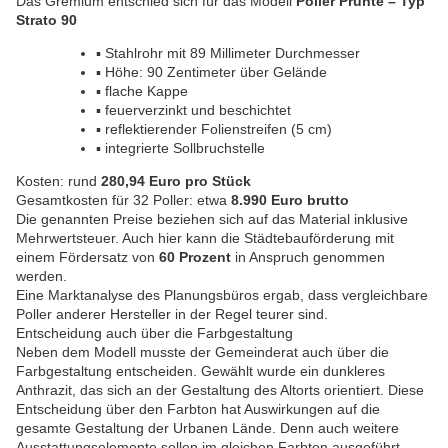
Das Gremium entschied sich für das Modell
Poller Prünte – Typ
Strato 90
▪ Stahlrohr mit 89 Millimeter Durchmesser
▪ Höhe: 90 Zentimeter über Gelände
▪ flache Kappe
▪ feuerverzinkt und beschichtet
▪ reflektierender Folienstreifen (5 cm)
▪ integrierte Sollbruchstelle
Kosten: rund
280,94 Euro pro Stück
Gesamtkosten für 32 Poller: etwa
8.990 Euro brutto
Die genannten Preise beziehen sich auf das Material inklusive
Mehrwertsteuer. Auch hier kann die Städtebauförderung mit
einem Fördersatz von
60 Prozent
in Anspruch genommen
werden.
Eine Marktanalyse des Planungsbüros ergab, dass vergleichbare
Poller anderer Hersteller in der Regel teurer sind.
Entscheidung auch über die Farbgestaltung
Neben dem Modell musste der Gemeinderat auch über die
Farbgestaltung entscheiden. Gewählt wurde ein dunkleres
Anthrazit, das sich an der Gestaltung des Altorts orientiert. Diese
Entscheidung über den Farbton hat Auswirkungen auf die
gesamte Gestaltung der Urbanen Lände. Denn auch weitere
Ausstattungselemente sollen im gleichen Farbton ausgeführt