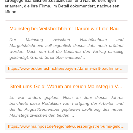
streitgegenständlichen Zusatzkosten und Nachforderungen
erläutern, die ihre Firma, im Detail dokumentiert, nachweisen
könne.
Mainsteg bei Veitshöchheim: Darum wirft die Baufirma hin
Der Mainsteg zwischen Veitshöchheim und
Margetshöchheim soll eigentlich dieses Jahr noch eröffnet
werden. Doch nun hat die Baufirma den Vertrag einseitig
gekündigt. Grund: Streit über entstand...
https://www.br.de/nachrichten/bayern/darum-wirft-baufirma-beim-veitshoechheimer-mainsteg-hin,TDRVlt9
Streit ums Geld: Warum am neuen Mainsteg in Veitshöchheim jetzt die Arbeiten ruhen
Es war anders geplant. Noch im Juni dieses Jahres
berichtete diese Redaktion vom Fortgang der Arbeiten und
der für August/September geplanten Eröffnung des neuen
Mainstegs zwischen den beiden ...
https://www.mainpost.de/regional/wuerzburg/streit-ums-geld-warum-am-neuen-mainsteg-in-veitshoechheim-jetzt-die-arbeiten-ruhen-art-10874012