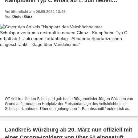
Kampfbahn Typ C erhält ab 1. Juli neuen
Tartanbelag - Abnahme Sportabzeichen
Veröffentlicht am 06.05.2021 13:42
eingeschränkt - Klage über Vandalismus
Von
Dieter Gürz
Offiziell frei für den Schulsport gab heute Bürgermeister Jürgen Götz den von
Grund auf erneuerten Hartplatz der Freisportanlage des Veitshöchheimer
Schulsportzentrums. Über den gelungenen 1. Bauabschnitt freuten sich auf
dem Foto v.l.n.r. Andreas Körber...
Landkreis Würzburg ab 20. März nun offiziell mit
einer Corona-Inzidenz von über 50 eingestuft