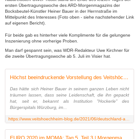
ersten Übertragungswoche des ARD-Morgenmagazins der
Bocksbeutel-Künstler Heiner Bauer in der Herrnstraße im
Mittelpunkt des Interesses (Foto oben - siehe nachstehender Link
auf eigenen Bericht).
Für beide gab es hinterher viele Komplimente für die gelungene
Inszenierung ohne vorherige Proben.
Man darf gespannt sein, was WDR-Redakteur Uwe Kirchner für
die zweite Übertragungswoche ab 5. Juli im Visier hat.
Höchst beeindruckende Vorstellung des Veitshöchheimers Bocksbeutel-Hobbykünstlers Heiner Bauer im ARD-Fernsehen - Veitshöchheim News
Das hätte sich Heiner Bauer in seinem ganzen Leben nicht
träumen lassen, dass seine Leidenschaft, die ihn gepackt
hat, seit er, bekannt als Institution "Hockerle" des
Bürgerspitals Würzburg, im...
https://www.veitshoechheim-blog.de/2021/06/deutschland-auch-in-bocksbeutelform-eine-sternstunde-des-veitshochheimers-hobbykunstlers-heiner-bauer.html
EURO 2020 im MOMA: Tag 5, Teil 3 | Morgenmagazin