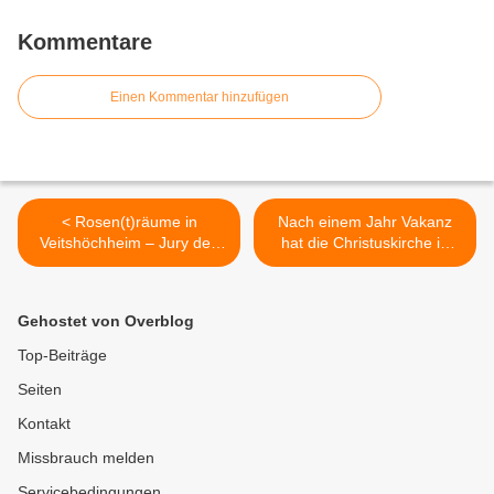
Kommentare
Einen Kommentar hinzufügen
< Rosen(t)räume in
Nach einem Jahr Vakanz
Veitshöchheim – Jury des
hat die Christuskirche in
Verschönerungsvereins
Veitshöchheim wieder einen
bewertete am 19. Juni 42
Pfarrer - Dekan Dr.
Rosen-Oasen
Slenczka führte Johannes
Gehostet von Overblog
Riedel in sein neues Amt
ein >
Top-Beiträge
Seiten
Kontakt
Missbrauch melden
Servicebedingungen