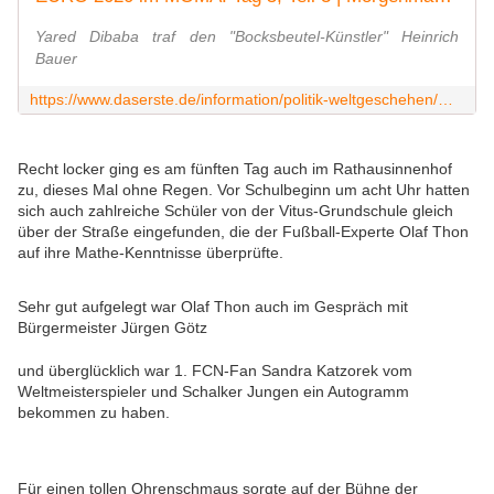
Yared Dibaba traf den "Bocksbeutel-Künstler" Heinrich
Bauer
https://www.daserste.de/information/politik-weltgeschehen/morgenmagazin/videos/3veitshoechheim-euro-2020-dibaba-bocksbeutel-100.html
Recht locker ging es am fünften Tag auch im Rathausinnenhof
zu, dieses Mal ohne Regen. Vor Schulbeginn um acht Uhr hatten
sich auch zahlreiche Schüler von der Vitus-Grundschule gleich
über der Straße eingefunden, die der Fußball-Experte Olaf Thon
auf ihre Mathe-Kenntnisse überprüfte.
Sehr gut aufgelegt war Olaf Thon auch im Gespräch mit
Bürgermeister Jürgen Götz
und überglücklich war 1. FCN-Fan Sandra Katzorek vom
Weltmeisterspieler und Schalker Jungen ein Autogramm
bekommen zu haben.
Für einen tollen Ohrenschmaus sorgte auf der Bühne der