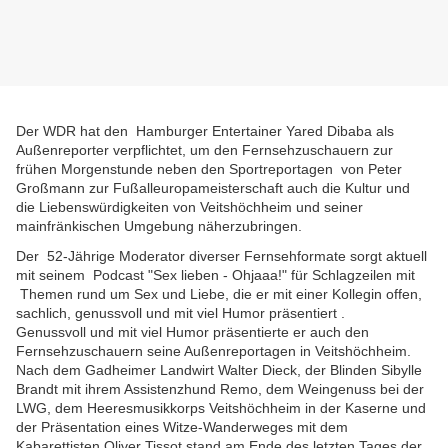
Der WDR hat den Hamburger Entertainer Yared Dibaba als
Außenreporter verpflichtet, um den Fernsehzuschauern zur
frühen Morgenstunde neben den Sportreportagen von Peter
Großmann zur Fußalleuropameisterschaft auch die Kultur und
die Liebenswürdigkeiten von Veitshöchheim und seiner
mainfränkischen Umgebung näherzubringen.
Der 52-Jährige Moderator diverser Fernsehformate sorgt aktuell
mit seinem Podcast "Sex lieben - Ohjaaa!" für Schlagzeilen mit
Themen rund um Sex und Liebe, die er mit einer Kollegin offen,
sachlich, genussvoll und mit viel Humor präsentiert .
Genussvoll und mit viel Humor präsentierte er auch den
Fernsehzuschauern seine Außenreportagen in Veitshöchheim.
Nach dem Gadheimer Landwirt Walter Dieck, der Blinden Sibylle
Brandt mit ihrem Assistenzhund Remo, dem Weingenuss bei der
LWG, dem Heeresmusikkorps Veitshöchheim in der Kaserne und
der Präsentation eines Witze-Wanderweges mit dem
Kabarettisten Oliver Tissot stand am Ende des letzten Tages der