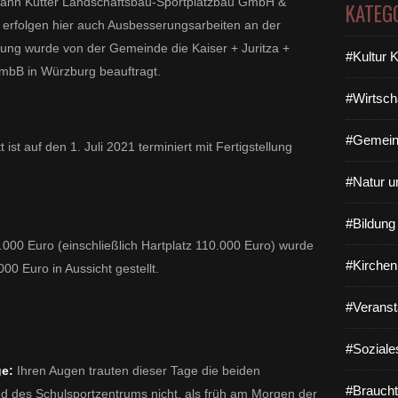
mann Kutter Landschaftsbau-Sportplatzbau GmbH &
KATEG
rfolgen hier auch Ausbesserungsarbeiten an der
tung wurde von der Gemeinde die Kaiser + Juritza +
#Kultur 
GmbB in Würzburg beauftragt.
#Wirtsch
#Gemein
ist auf den 1. Juli 2021 terminiert mit Fertigstellung
#Natur u
#Bildun
00 Euro (einschließlich Hartplatz 110.000 Euro) wurde
#Kirchen
0 Euro in Aussicht gestellt.
#Veranst
#Soziale
ge:
Ihren Augen trauten dieser Tage die beiden
#Braucht
d des Schulsportzentrums nicht, als früh am Morgen der