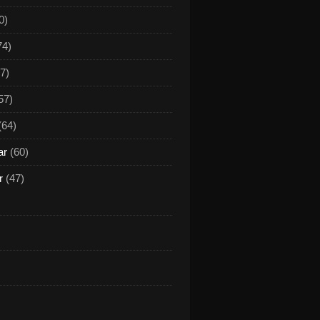
0)
74)
7)
57)
(64)
ar
(60)
r
(47)