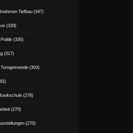
nahmen Tiefbau (347)
us (339)
Politik (335)
g (317)
 Turngemeinde (303)
92)
Musikschule (278)
rbeit (270)
Ausstellungen (270)