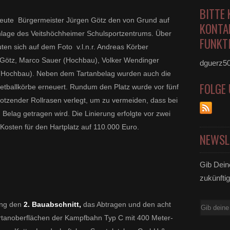
BITTE 
ab heute Bürgermeister Jürgen Götz den von Grund auf
KONTA
anlage des Veitshöchheimer Schulsportzentrums. Über
FUNKTI
uten sich auf dem Foto v.l.n.r. Andreas Körber
 Götz, Marco Sauer (Hochbau), Volker Wendinger
dguerz5
(Hochbau). Neben dem Tartanbelag wurden auch die
FOLGE
ketballkörbe erneuert. Rundum den Platz wurde vor fünf
rotzender Rollrasen verlegt, um zu vermeiden, dass bei
elag getragen wird. Die Linierung erfolgte vor zwei
Kosten für den Hartplatz auf 110.000 Euro.
NEWSL
Gib Dein
zukünftig
ang den
2. Bauabschnitt,
das Abtragen und den acht
E-
rtanoberflächen der Kampfbahn Typ C mit 400 Meter-
Mail