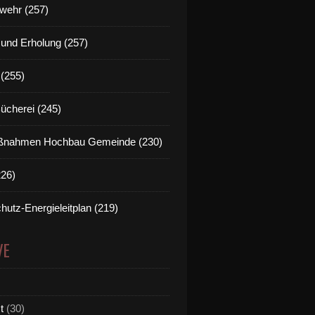
wehr (257)
t und Erholung (257)
(255)
Bücherei (245)
nahmen Hochbau Gemeinde (230)
226)
hutz-Energieleitplan (219)
VE
t
(30)