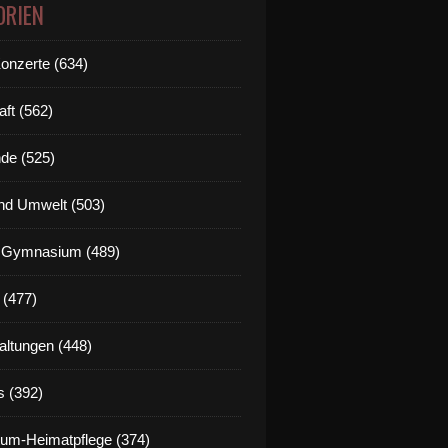
ORIEN
Konzerte (634)
aft (562)
de (525)
nd Umwelt (503)
g Gymnasium (489)
 (477)
altungen (448)
s (392)
um-Heimatpflege (374)