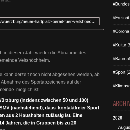
#Bundes
#Freizei
https://www.mainpost.de/regional/wuerzburg/neuer-hartplatz-bereit-fuer-veitshoechheimer-schueler-art-10600851
#Corona 
#Kultur 
h in diesem Jahr wieder die Abnahme des
#Baumaß
Gemeinde Veitshöchheim.
#Sport (
ge kann derzeit noch nicht abgesehen werden, ab
 Abnahme des Sportabzeichens auf der
#Klimasc
meinde möglich ist.
 Würzburg (Inzidenz zwischen 50 und 100)
ARCHI
fSMV (nachstehend), dass kontaktfreier Sport
en aus 2 Haushalten zulässig ist. Eine
2026
14 Jahren, die in Gruppen bis zu 20
Augus