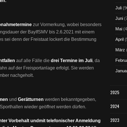
en.
Juli
(9
Juni
(
bnahmetermine
zur Vormerkung, wobei besonders
Mai
(4
ungsdauer der BayIfSMV bis 2.6.2021 mit einem
es sei denn der Freistaat lockert die Bestimmung
April
(
März
Febru
ntfallen
auf alle Fälle die
drei Termine im Juli
, da
ahn auf der Freisportanlage erfolgt. Sie werden
Janua
mber nachgeholt.
2025
men
und
Gerätturnen
werden bekanntgegeben,
2024
Sporthallen wieder geöffnet werden dürfen.
2023
nter Vorbehalt undmit telefonischer Anmeldung