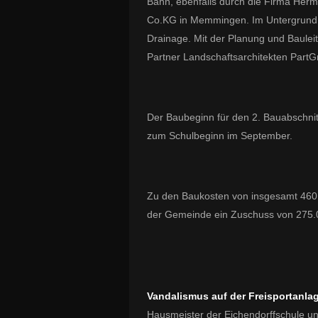
Bahn, ebenfalls durch die Firma Her
Co.KG in Memmingen. Im Untergrund e
Drainage. Mit der Planung und Baulei
Partner Landschaftsarchitekten Part
Der Baubeginn für den 2. Bauabschnitt 
zum Schulbeginn im September.
Zu den Baukosten von insgesamt 460.0
der Gemeinde ein Zuschuss von 275.00
Vandalismus auf der Freisportanla
Hausmeister der Eichendorffschule un