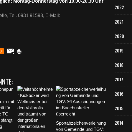
öglich: Montag-Donnerstag von 19.00-20.30 Uhr
2022
le, Tel. 0931 91598, E-Mail:
2021
2020
2019
0
2018
2017
NNTE:
2016
2015
2014
Sportabzeichenverleihung
von Gemeinde und TGV: