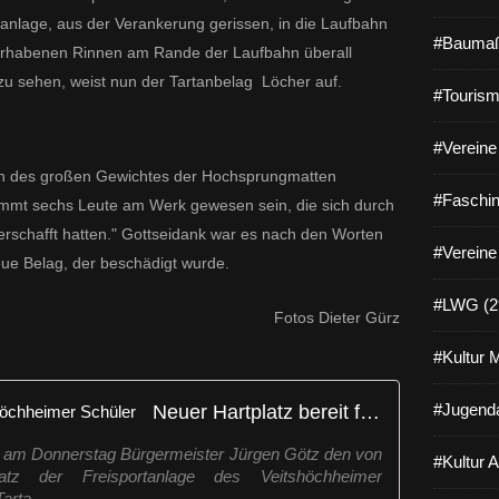
nlage, aus der Verankerung gerissen, in die Laufbahn
#Baumaß
erhabenen Rinnen am Rande der Laufbahn überall
 zu sehen, weist nun der Tartanbelag Löcher auf.
#Tourism
#Vereine 
n des großen Gewichtes der Hochsprungmatten
#Faschin
immt sechs Leute am Werk gewesen sein, die sich durch
rschafft hatten." Gottseidank war es nach den Worten
#Vereine
ue Belag, der beschädigt wurde.
#LWG (2
Fotos Dieter Gürz
#Kultur 
Neuer Hartplatz bereit für Veitshöchheimer Schüler
#Jugenda
 gab am Donnerstag Bürgermeister Jürgen Götz den von
#Kultur 
atz der Freisportanlage des Veitshöchheimer
rta...