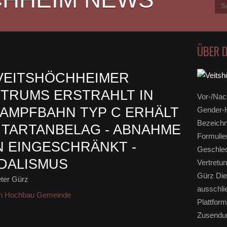
ÜBER 
VEITSHÖCHHEIMER
TRUMS ERSTRAHLT IN
Vor-/Nac
KAMPFBAHN TYP C ERHÄLT
Gender-H
Bezeichn
N TARTANBELAG - ABNAHME
Formulie
 EINGESCHRÄNKT -
Geschlec
DALISMUS
Vertretun
Gürz Die
ter Gürz
ausschli
 Hochbau Gemeinde
Plattform
Zusendun