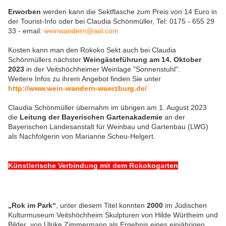
Erworben
werden kann die Sektflasche zum Preis von 14 Euro in
der Tourist-Info oder bei Claudia Schönmüller, Tel: 0175 - 655 29
33 - email:
weinwandern@aol.com
Kosten kann man den Rokoko Sekt auch bei Claudia
Schönmüllers nächster
Weingästeführung am 14. Oktober
2023
in der Veitshöchheimer Weinlage "Sonnenstuhl".
Weitere Infos zu ihrem Angebot finden Sie unter
http://www.wein-wandern-
wuerzburg.de/
Claudia Schönmüller übernahm im übrigen am 1. August 2023
die
Leitung der Bayerischen Gartenakademie
an der
Bayerischen Landesanstalt für Weinbau und Gartenbau (LWG)
als Nachfolgerin von Marianne Scheu-Helgert.
Künstlerische Verbindung mit dem Rokokogarten
„Rok im Park“
, unter diesem Titel konnten
2000
im Jüdischen
Kulturmuseum Veitshöchheim Skulpturen von Hilde Würtheim und
Bilder von Ulrike Zimmermann als Ergebnis eines einjährigen