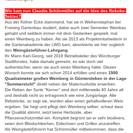
Wie kam nun Claudia Schönmüller auf die Idee des Rokoko-
Sektes?
Aus der Kölner Ecke stammend, hat sie in Weihenstephan bei
Freising Gartenbau studiert, dabei auch zwei Semester Weinbau
gehabt und seitdem immer mit dem Gedanken gespielt, mal
einen Weinberg zu haben. Als sie 2013 als Projektmitarbeiterin in
die Gartenakademie der LWG kam, absolvierte sie hier sogleich
den
Weingästeführer-Lehrgang
.
Ihr Mann Karl-Georg, seit 2018 Betriebsleiter des Würzburger
Stadtforstes, habe damals gemeint, es wär doch viel
authentischer, wenn sie auch einen Weinberg hätte. Diesen
Wunsch konnte sie sich schon 2014 erfüllen und einen
1500
Quadratmeter großen Weinberg in Güntersleben in der Lage
"Sommerstuhl"
direkt neben der Maternushütte erwerben.
Die Reben der Sorte "Kerner" sind dort mittlerweile 40 Jahre alt
und deshalb nicht so ertragsreich wie eine Junganlage. Alte
Rebstöcke, so sagt sie, würden aber einen gehaltvolleren Wein
ergeben.
Sie hegt und pflegt den Weinberg selber, schaut dass
die Qualität stimmt, setzt keine Herbizide, aber
Pflanzenschutzmittel ein. Komplett begrünt sei er sehr biodivers,
seien dort Blindschleichen, Eidechsen und Grillen anzutreffen.
A
ls Weingästeführerin hat Schönmüller mitbekommen, dass die