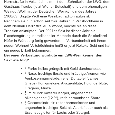
Herrnstraße in Veitshöchheim mit dem Zehntkeller der LWG, dem
Gasthaus Traube (jetzt Wiener Botschaft) und dem ehemaligen
Weingut Wolf mit der Deutschen Weinkönigin des Jahres
1968/69 Brigitte Wolf eine Weinbautraditon aufweist.
Nachdem sie nun schon seit zwei Jahren in Veitshöchheim in
dem Neubau Herrnstraße 15 wohnt, möchte sie an diese
Tradition anknüpfen. Der 2021er Sekt ist dieses Jahr als
Flaschengärung in traditioneller Methode durch die Sektkellerei
Höfer in Würzburg fertig geworden.
In Verbundenheit mit ihrem
neuen Wohnort Veitshöchheim heißt er jetzt Rokoko-Sekt und hat
ein neues Etikett bekommen.
Bei einer Verkostung würdigte ein LWG-Weinkenner den
Sekt wie folgt:
🍾
Farbe helles grüngelb mit Gold durchschossen
🍾
Nase: fruchtige florale und kräutrige Aromen wie
Aprikosenmarmelade, reifer Duftapfel (James
Grieve) Honigmelone, Akazienblüte, Holunderblüte,
Oregano, Minze
🍾
Im Mund: mittlerer Körper, angenehmer
Alkoholgehalt (12 %), reife harmonische Säure
🍾
Gesamteindruck: reifer harmonischer und
angenehm fruchtiger Sekt als Aperitif oder auch als
Essensbegleiter für Lachs oder Spargel.