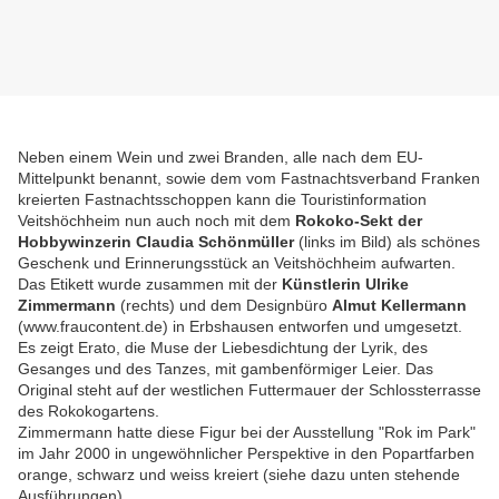
Neben einem Wein und zwei Branden, alle nach dem EU-
Mittelpunkt benannt, sowie dem vom Fastnachtsverband Franken
kreierten Fastnachtsschoppen kann die Touristinformation
Veitshöchheim nun auch noch mit dem
Rokoko-Sekt
der
Hobbywinzerin Claudia Schönmüller
(links im Bild) als schönes
Geschenk und Erinnerungsstück an Veitshöchheim aufwarten.
Das Etikett wurde zusammen mit der
Künstlerin Ulrike
Zimmermann
(rechts) und dem Designbüro
Almut Kellermann
(www.fraucontent.de) in Erbshausen entworfen und umgesetzt.
Es zeigt Erato, die Muse der Liebesdichtung der Lyrik, des
Gesanges und des Tanzes, mit gambenförmiger Leier. Das
Original steht auf der westlichen Futtermauer der Schlossterrasse
des Rokokogartens.
Zimmermann hatte diese Figur bei der Ausstellung "Rok im Park"
im Jahr 2000 in ungewöhnlicher Perspektive in den Popartfarben
orange, schwarz und weiss kreiert (siehe dazu unten stehende
Ausführungen).