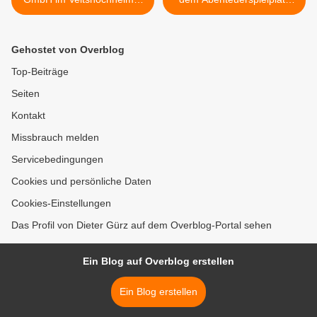
Gewerbegebiet für 300.000
der Gemeindejugendpflege
Euro eine 353 kWp starke
am alten Mainsteg trotz des
PV-Anlage mit 893 Modulen
schlechten Wetters eine
Gehostet von Overblog
in Betrieb
tolle erste Woche >
Top-Beiträge
Seiten
Kontakt
Missbrauch melden
Servicebedingungen
Cookies und persönliche Daten
Cookies-Einstellungen
Das Profil von Dieter Gürz auf dem Overblog-Portal sehen
Ein Blog auf Overblog erstellen
Ein Blog erstellen