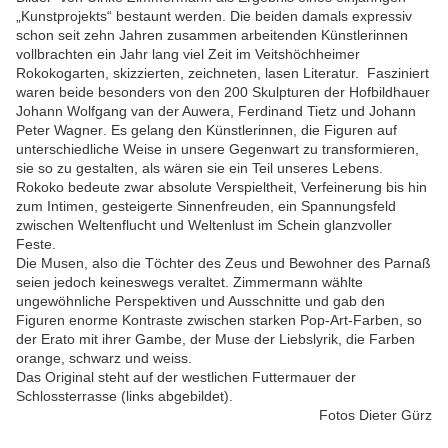
„Kunstprojekts“ bestaunt werden. Die beiden damals expressiv
schon seit zehn Jahren zusammen arbeitenden Künstlerinnen
vollbrachten ein Jahr lang viel Zeit im Veitshöchheimer
Rokokogarten, skizzierten, zeichneten, lasen Literatur. Fasziniert
waren beide besonders von den 200 Skulpturen der Hofbildhauer
Johann Wolfgang van der Auwera, Ferdinand Tietz und Johann
Peter Wagner
.
Es gelang den Künstlerinnen, die Figuren auf
unterschiedliche Weise in unsere Gegenwart zu transformieren,
sie so zu gestalten, als wären sie ein Teil unseres Lebens.
Rokoko bedeute zwar absolute Verspieltheit, Verfeinerung bis hin
zum Intimen, gesteigerte Sinnenfreuden, ein Spannungsfeld
zwischen Weltenflucht und Weltenlust im Schein glanzvoller
Feste.
Die Musen, also die Töchter des Zeus und Bewohner des Parnaß
seien jedoch keineswegs veraltet. Zimmermann wählte
ungewöhnliche Perspektiven und Ausschnitte und gab den
Figuren enorme Kontraste zwischen starken Pop-Art-Farben, so
der Erato mit ihrer Gambe, der Muse der Liebslyrik, die Farben
orange, schwarz und weiss.
Das Original steht auf der westlichen Futtermauer der
Schlossterrasse (links abgebildet).
Fotos Dieter Gürz