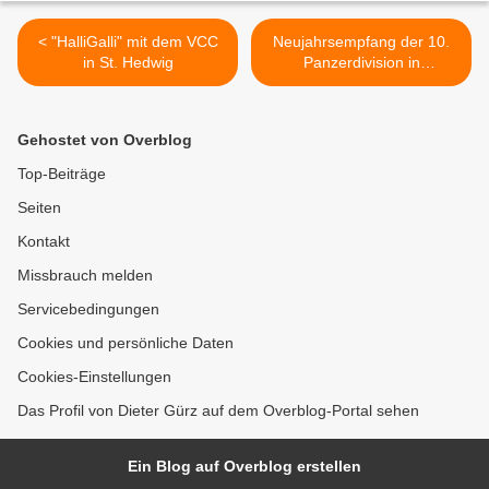
< "HalliGalli" mit dem VCC
Neujahrsempfang der 10.
in St. Hedwig
Panzerdivision in
Veitshöchheim: Der
Kommandeur kündigte für
das Jahr 2023 im Rahmen
Gehostet von Overblog
der Zeitenwende zahlreiche
Neuerungen, ein neues
Top-Beiträge
Gesicht für die Division an >
Seiten
Kontakt
Missbrauch melden
Servicebedingungen
Cookies und persönliche Daten
Cookies-Einstellungen
Das Profil von Dieter Gürz auf dem Overblog-Portal sehen
Ein Blog auf Overblog erstellen