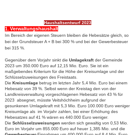
Haushaltsentwurf 2023
1. Verwaltungshaushalt
m Bereich der eigenen Steuern bleiben die Hebesätze gleich, so
I
bei der Grundsteuer A + B bei 300 % und bei der Gewerbesteuer
bei 315 %.
Gegenüber dem Vorjahr sinkt die
Umlagekraft
der Gemeinde
2023 um 350.000 Euro auf 12,15 Mio. Euro. Sie ist ein
maßgebendes Kriterium für die Höhe der Kreisumlage und der
Schlüsselzuweisungen des Freistaats.
Die
Kreisumlage
betrug im letzten Jahr 5,4 Mio. Euro bei einem
Hebesatz von 39 %. Selbst wenn der Kreistag den von der
Landkreisverwaltung vorgeschlagenen Hebesatz von 43 % für
2023 absegnet, müsste Veitshöchheim aufgrund der
gesunkenen Umlagekraft mit 5,3 Mio. Euro 100.000 Euro weniger
Kreisumlage als im Vorjahr zahlen, bei einer Erhöhung des
Hebesatzes auf 41 % wären es 440.000 Euro weniger.
Die
Schlüsselzuweisungen
werden sich gewaltig von 0,53 Mio.
Euro im Vorjahr um 855.000 Euro auf heuer 1,385 Mio. und die
Gewerbesteuer
-Einnahmen um 400.000 Euro auf 8,4 Mio. Euro