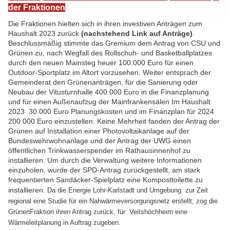
der Fraktionen
Die Fraktionen hielten sich in ihren investiven Anträgen zum
Haushalt 2023 zurück
(nachstehend Link auf Anträge)
.
Beschlussmäßig stimmte das Gremium dem Antrag von CSU und
Grünen zu, nach Wegfall des Rollschuh- und Basketballplatzes
durch den neuen Mainsteg heuer 100.000 Euro für einen
Outdoor-Sportplatz im Altort vorzusehen. Weiter entsprach der
Gemeinderat den Grünenanträgen, für die Sanierung oder
Neubau der Vitusturnhalle 400.000 Euro in die Finanzplanung
und für einen Außenaufzug der Mainfrankensälen Im Haushalt
2023 30.000 Euro Planungskosten und im Finanzplan für 2024
200.000 Euro einzustellen. Keine Mehrheit fanden der Antrag der
Grünen
auf Installation einer Photovoltaikanlage auf der
Bundeswehrwohnanlage und der Antrag der UWG einen
öffentlichen Trinkwasserspender im Rathausinnenhof zu
installieren. Um durch die Verwaltung weitere Informationen
einzuholen, wurde der SPD-Antrag zurückgestellt, am stark
frequentierten Sandäcker-Spielplatz eine Komposttoilette zu
installieren.
Da die Energie Lohr-Karlstadt und Umgebung zur Zeit
regional eine Studie für ein Nahwärmeversorgungsnetz erstellt, zog die
GrünenFraktion ihren Antrag zurück, für Veitshöchheim eine
Wärmeleitplanung in Auftrag zugeben.