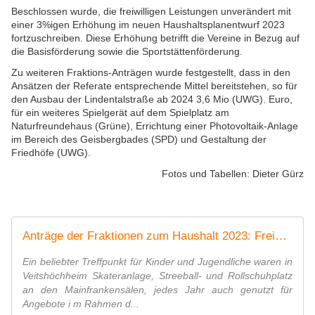
Beschlossen wurde, die freiwilligen Leistungen unverändert mit
einer 3%igen Erhöhung im neuen Haushaltsplanentwurf 2023
fortzuschreiben. Diese Erhöhung betrifft die Vereine in Bezug auf
die Basisförderung sowie die Sportstättenförderung.
Zu weiteren Fraktions-Anträgen wurde festgestellt, dass in den
Ansätzen der Referate entsprechende Mittel bereitstehen, so für
den Ausbau der Lindentalstraße ab 2024 3,6 Mio (UWG). Euro,
für ein weiteres Spielgerät auf dem Spielplatz am
Naturfreundehaus (Grüne), Errichtung einer Photovoltaik-Anlage
im Bereich des Geisbergbades (SPD) und Gestaltung der
Friedhöfe (UWG).
Fotos und Tabellen: Dieter Gürz
Anträge der Fraktionen zum Haushalt 2023: Freizeitangebote für Kinder und Jugendliche + Barrierefreiheit Mainfrankensäle + Energie und Klimaschutz - Veitshöchheim News
Ein beliebter Treffpunkt für Kinder und Jugendliche waren in
Veitshöchheim Skateranlage, Streeball- und Rollschuhplatz
an den Mainfrankensälen, jedes Jahr auch genutzt für
Angebote i m Rahmen d...