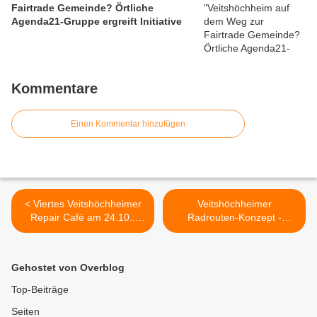
Fairtrade Gemeinde? Örtliche
Agenda21-Gruppe ergreift Initiative
Kommentare
Einen Kommentar hinzufügen
< Viertes Veitshöchheimer
Veitshöchheimer
Repair Café am 24.10.:
Radrouten-Konzept -
Defekten und Macken wird
Gemeinde lädt zum
zu Leibe gerückt
Bürgerworkshop am 29.
„Reparieren statt
Oktober ein >
Gehostet von Overblog
wegwerfen“ ist das Motto
der Selbsthilfewerkstatt
Top-Beiträge
Seiten