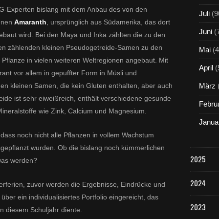
WG-Experten bislang mit dem Anbau des von den
Juli
(9
genen
Amaranth
, ursprünglich aus Südamerika, das dort
Juni
(
ebaut wird. Bei den Maya und Inka zählten die zu den
 zählenden kleinen Pseudogetreide-Samen zu den
Mai
(4
Pflanze in vielen weiteren Weltregionen angebaut. Mit
April
(
t vor allem in gepuffter Form in Müsli und
den kleinen Samen, die kein Gluten enthalten, aber auch
März
de ist sehr eiweißreich, enthält verschiedene gesunde
Febru
ineralstoffe wie Zink, Calcium und Magnesium.
Janua
so dass noch nicht alle Pflanzen in vollem Wachstum
sgepflanzt wurden. Ob die bislang noch kümmerlichen
2025
 was werden?
2024
erferien, zuvor werden die Ergebnisse, Eindrücke und
ber ein individualisiertes Portfolio eingereicht, das
2023
n diesem Schuljahr diente.