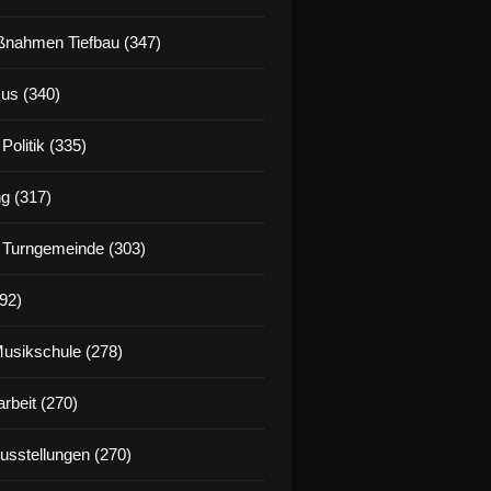
nahmen Tiefbau (347)
us (340)
Politik (335)
g (317)
 Turngemeinde (303)
92)
Musikschule (278)
rbeit (270)
Ausstellungen (270)