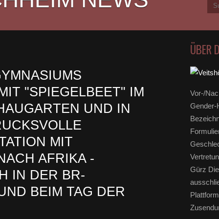
ÜBER 
GYMNASIUMS
IT "SPIEGELBEET" IM
Vor-/Nac
HAUGARTEN UND IN
Gender-H
Bezeichn
DRUCKSVOLLE
Formulie
ATION MIT
Geschlec
NACH AFRIKA -
Vertretun
Gürz Die
 IN DER BR-
ausschli
ND BEIM TAG DER
Plattform
Zusendun