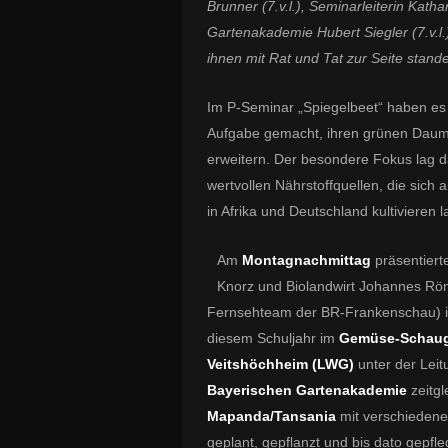
Brunner (7.v.l.), Seminarleiterin Kath
Gartenakademie Hubert Siegler (7.v.l.)
ihnen mit Rat und Tat zur Seite stand
Im P-Seminar „Spiegelbeet“ haben es
Aufgabe gemacht, ihren grünen Daume
erweitern. Der besondere Fokus lag d
wertvollen Nährstoffquellen, die sic
in Afrika und Deutschland kultivieren l
Am
Montagnachmittag
präsentiert
Knorz und Biolandwirt Johannes Röm
Fernsehteam der BR-Frankenschau) i
diesem Schuljahr im
Gemüse-Schauga
Veitshöchheim (LWG)
unter der Leit
Bayerischen Gartenakademie
zeitgl
Mapanda/Tansania
mit verschiedene
geplant, gepflanzt und bis dato gepfle