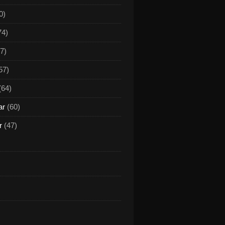
0)
74)
7)
57)
(64)
ar
(60)
r
(47)