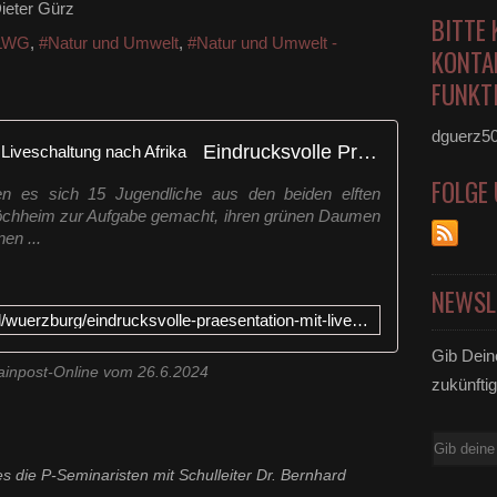
ieter Gürz
BITTE 
LWG
,
#Natur und Umwelt
,
#Natur und Umwelt -
KONTA
FUNKTI
dguerz5
Eindrucksvolle Präsentation mit Liveschaltung nach Afrika
FOLGE
en es sich 15 Jugendliche aus den beiden elften
chheim zur Aufgabe gemacht, ihren grünen Daumen
en ...
NEWSL
https://www.mainpost.de/regional/wuerzburg/eindrucksvolle-praesentation-mit-liveschaltung-nach-afrika-art-11553660
Gib Dein
ainpost-Online vom 26.6.2024
zukünftig
E-
Mail
 die P-Seminaristen mit Schulleiter Dr. Bernhard