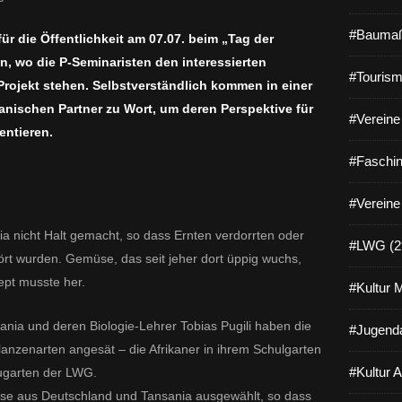
#Baumaß
ür die Öffentlichkeit am 07.07. beim „Tag der
, wo die P-Seminaristen den interessierten
#Tourism
ojekt stehen. Selbstverständlich kommen in einer
kanischen Partner zu Wort, um deren Perspektive für
#Vereine 
entieren.
#Faschin
#Vereine
a nicht Halt gemacht, so dass Ernten verdorrten oder
#LWG (2
tört wurden. Gemüse, das seit jeher dort üppig wuchs,
ept musste her.
#Kultur 
ia und deren Biologie-Lehrer Tobias Pugili haben die
#Jugenda
anzenarten angesät – die Afrikaner in ihrem Schulgarten
#Kultur 
garten der LWG.
e aus Deutschland und Tansania ausgewählt, so dass