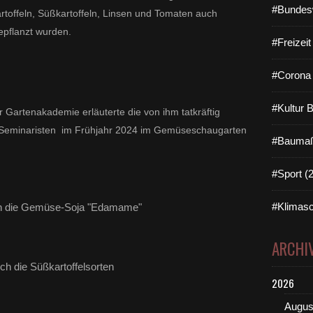
#Bundes
toffeln, Süßkartoffeln, Linsen und Tomaten auch
pflanzt wurden.
#Freizei
#Corona 
#Kultur 
r Gartenakademie erläuterte die von ihm tatkräftig
P-Seminaristen im Frühjahr 2024 im Gemüseschaugarten
#Baumaß
#Sport (
#Klimasc
n die Gemüse-Soja "Edamame"
ARCHI
ch die Süßkartoffelsorten
2026
Augus