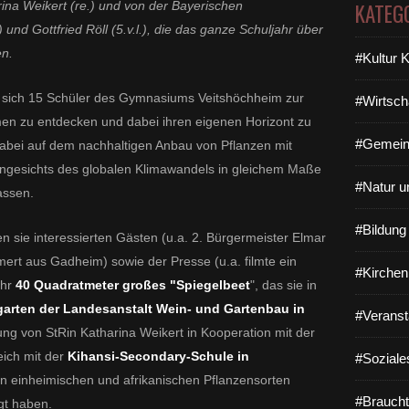
arina Weikert (re.) und von der Bayerischen
KATEG
 und Gottfried Röll (5.v.l.), die das ganze Schuljahr über
en.
#Kultur 
 sich 15 Schüler des Gymnasiums Veitshöchheim zur
#Wirtsch
n zu entdecken und dabei ihren eigenen Horizont zu
#Gemein
abei auf dem nachhaltigen Anbau von Pflanzen mit
h angesichts des globalen Klimawandels in gleichem Maße
#Natur u
assen.
#Bildun
en sie interessierten Gästen (u.a. 2. Bürgermeister Elmar
ert aus Gadheim) sowie der Presse (u.a. filmte ein
#Kirchen
hr
40 Quadratmeter großes "Spiegelbeet
", das sie in
rten der Landesanstalt Wein- und Gartenbau in
#Veranst
ung von StRin Katharina Weikert in Kooperation mit der
eich mit der
Kihansi-Secondary-Schule in
#Soziale
n einheimischen und afrikanischen Pflanzensorten
#Braucht
gt haben.