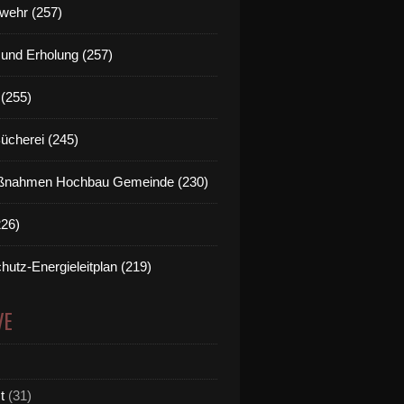
wehr (257)
t und Erholung (257)
(255)
Bücherei (245)
nahmen Hochbau Gemeinde (230)
226)
hutz-Energieleitplan (219)
VE
t
(31)