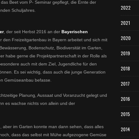
das Beet vom P- Seminar gepflegt, die Ernte der
2022
enden Schuljahres.
2021
er
, der seit Herbst 2016 an der
Bayerischen
2020
für den Freizeitgartenbau in Bayern arbeitet und sich mit
ewässerung, Bodenschutz, Biodiversität im Garten,
2019
er habe gerne die Projektpartnerschaft in der Rolle als
sondere auch mit dem Ziel, Jugendliche für den
2018
nnen. Es sei wichtig, dass auch die junge Generation
alen Gemüseanbau befasse.
2017
chtzeitige Planung, Aussaat und Voranzucht gelegt und
2016
enn es wachse nichts von allein und der
2015
h, aber im Garten konnte man dann sehen, dass alles
2014
hm noch, dass das selbst mit Mühe aufgezogene Gemüse