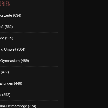
ORIEN
Konzerte (634)
aft (562)
de (525)
nd Umwelt (504)
g Gymnasium (489)
 (477)
altungen (448)
s (392)
um-Heimatpflege (374)