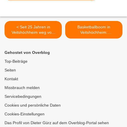
< Seit 25 Jahren in
Basketballboom in
Veitshöchheim weg vom
Veitshöchheim:
Sarg und hin zur Urne:
Bürgermeister sagte der
Gemeinde Veitshöchheim
neugegründeten
erweiterte Urnenanlage im
Fördergemeinschaft seine
Gehostet von Overblog
Friedhof an der
Unterstützung zu >
Martinskapelle um 52
Top-Beiträge
Kammern - 81 Prozent
Seiten
Urnenbestattungen im Jahr
2021
Kontakt
Missbrauch melden
Servicebedingungen
Cookies und persönliche Daten
Cookies-Einstellungen
Das Profil von Dieter Gürz auf dem Overblog-Portal sehen