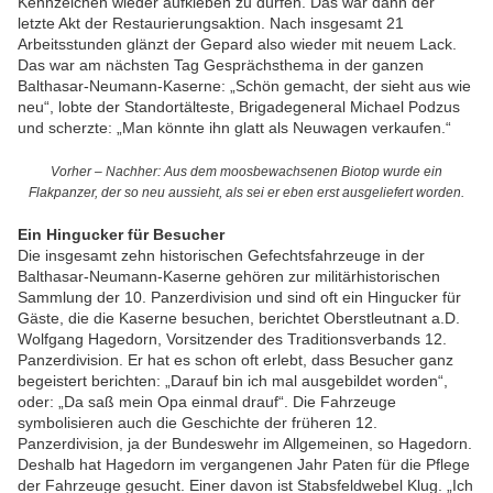
Kennzeichen wieder aufkleben zu dürfen. Das war dann der
letzte Akt der Restaurierungsaktion. Nach insgesamt 21
Arbeitsstunden glänzt der Gepard also wieder mit neuem Lack.
Das war am nächsten Tag Gesprächsthema in der ganzen
Balthasar-Neumann-Kaserne: „Schön gemacht, der sieht aus wie
neu“, lobte der Standortälteste, Brigadegeneral Michael Podzus
und scherzte: „Man könnte ihn glatt als Neuwagen verkaufen.“
Vorher – Nachher: Aus dem moosbewachsenen Biotop wurde ein
Flakpanzer, der so neu aussieht, als sei er eben erst ausgeliefert worden.
Ein Hingucker für Besucher
Die insgesamt zehn historischen Gefechtsfahrzeuge in der
Balthasar-Neumann-Kaserne gehören zur militärhistorischen
Sammlung der 10. Panzerdivision und sind oft ein Hingucker für
Gäste, die die Kaserne besuchen, berichtet Oberstleutnant a.D.
Wolfgang Hagedorn, Vorsitzender des Traditionsverbands 12.
Panzerdivision. Er hat es schon oft erlebt, dass Besucher ganz
begeistert berichten: „Darauf bin ich mal ausgebildet worden“,
oder: „Da saß mein Opa einmal drauf“. Die Fahrzeuge
symbolisieren auch die Geschichte der früheren 12.
Panzerdivision, ja der Bundeswehr im Allgemeinen, so Hagedorn.
Deshalb hat Hagedorn im vergangenen Jahr Paten für die Pflege
der Fahrzeuge gesucht. Einer davon ist Stabsfeldwebel Klug. „Ich