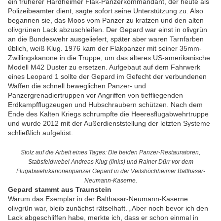
ein früherer Hardheimer Flak-Panzerkommandant, der heute als
Polizeibeamter dient, sagte sofort seine Unterstützung zu. Also
begannen sie, das Moos vom Panzer zu kratzen und den alten
olivgrünen Lack abzuschleifen. Der Gepard war einst in olivgrün
an die Bundeswehr ausgeliefert, später aber waren Tarnfarben
üblich, weiß Klug. 1976 kam der Flakpanzer mit seiner 35mm-
Zwillingskanone in die Truppe, um das älteres US-amerikanische
Modell M42 Duster zu ersetzen. Aufgebaut auf dem Fahrwerk
eines Leopard 1 sollte der Gepard im Gefecht der verbundenen
Waffen die schnell beweglichen Panzer- und
Panzergrenadiertruppen vor Angriffen von tieffliegenden
Erdkampfflugzeugen und Hubschraubern schützen. Nach dem
Ende des Kalten Kriegs schrumpfte die Heeresflugabwehrtruppe
und wurde 2012 mit der Außerdienststellung der letzten Systeme
schließlich aufgelöst.
Stolz auf die Arbeit eines Tages: Die beiden Panzer-Restauratoren,
Stabsfeldwebel Andreas Klug (links) und Rainer Dürr vor dem
Flugabwehrkanonenpanzer Gepard in der Veitshöchheimer Balthasar-
Neumann-Kaserne.
Gepard stammt aus Traunstein
Warum das Exemplar in der Balthasar-Neumann-Kaserne
olivgrün war, bleib zunächst rätselhaft. „Aber noch bevor ich den
Lack abgeschliffen habe, merkte ich, dass er schon einmal in