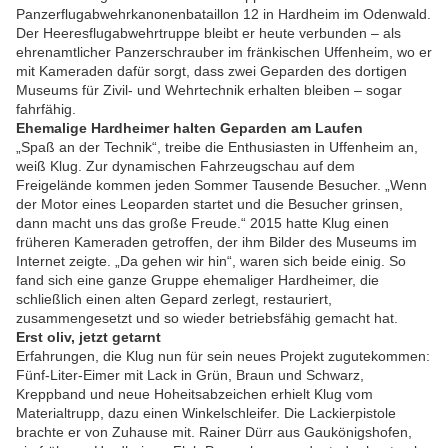
Panzerflugabwehrkanonenbataillon 12 in Hardheim im Odenwald.
Der Heeresflugabwehrtruppe bleibt er heute verbunden – als
ehrenamtlicher Panzerschrauber im fränkischen Uffenheim, wo er
mit Kameraden dafür sorgt, dass zwei Geparden des dortigen
Museums für Zivil- und Wehrtechnik erhalten bleiben – sogar
fahrfähig.
Ehemalige Hardheimer halten Geparden am Laufen
„Spaß an der Technik“, treibe die Enthusiasten in Uffenheim an,
weiß Klug. Zur dynamischen Fahrzeugschau auf dem
Freigelände kommen jeden Sommer Tausende Besucher. „Wenn
der Motor eines Leoparden startet und die Besucher grinsen,
dann macht uns das große Freude.“ 2015 hatte Klug einen
früheren Kameraden getroffen, der ihm Bilder des Museums im
Internet zeigte. „Da gehen wir hin“, waren sich beide einig. So
fand sich eine ganze Gruppe ehemaliger Hardheimer, die
schließlich einen alten Gepard zerlegt, restauriert,
zusammengesetzt und so wieder betriebsfähig gemacht hat.
Erst oliv, jetzt getarnt
Erfahrungen, die Klug nun für sein neues Projekt zugutekommen:
Fünf-Liter-Eimer mit Lack in Grün, Braun und Schwarz,
Kreppband und neue Hoheitsabzeichen erhielt Klug vom
Materialtrupp, dazu einen Winkelschleifer. Die Lackierpistole
brachte er von Zuhause mit. Rainer Dürr aus Gaukönigshofen,