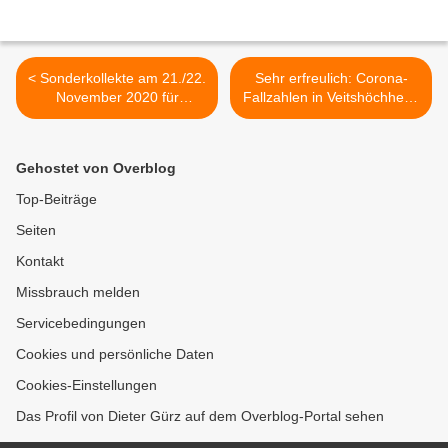
< Sonderkollekte am 21./22.
Sehr erfreulich: Corona-
November 2020 für
Fallzahlen in Veitshöchheim
Instandsetzung der
nun mit 2 Corona-
Kirchen-Glocken in der
Neuinfektionen in den
Kuratie Hl. Dreifaltigkeit
letzten 7 Tagen (Fr. bis Fr.
Gehostet von Overblog
20.11.) nach 19 vor 14
Tagen wieder auf dem
Top-Beiträge
Stand vom 16.10. >
Seiten
Kontakt
Missbrauch melden
Servicebedingungen
Cookies und persönliche Daten
Cookies-Einstellungen
Das Profil von Dieter Gürz auf dem Overblog-Portal sehen