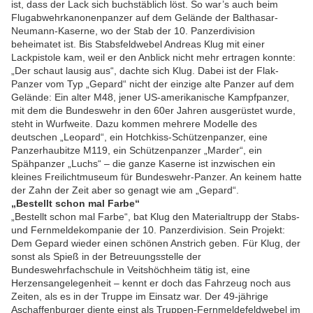
ist, dass der Lack sich buchstäblich löst. So war’s auch beim
Flugabwehrkanonenpanzer auf dem Gelände der Balthasar-
Neumann-Kaserne, wo der Stab der 10. Panzerdivision
beheimatet ist. Bis Stabsfeldwebel Andreas Klug mit einer
Lackpistole kam, weil er den Anblick nicht mehr ertragen konnte:
„Der schaut lausig aus“, dachte sich Klug. Dabei ist der Flak-
Panzer vom Typ „Gepard“ nicht der einzige alte Panzer auf dem
Gelände: Ein alter M48, jener US-amerikanische Kampfpanzer,
mit dem die Bundeswehr in den 60er Jahren ausgerüstet wurde,
steht in Wurfweite. Dazu kommen mehrere Modelle des
deutschen „Leopard“, ein Hotchkiss-Schützenpanzer, eine
Panzerhaubitze M119, ein Schützenpanzer „Marder“, ein
Spähpanzer „Luchs“ – die ganze Kaserne ist inzwischen ein
kleines Freilichtmuseum für Bundeswehr-Panzer. An keinem hatte
der Zahn der Zeit aber so genagt wie am „Gepard“.
„Bestellt schon mal Farbe“
„Bestellt schon mal Farbe“, bat Klug den Materialtrupp der Stabs-
und Fernmeldekompanie der 10. Panzerdivision. Sein Projekt:
Dem Gepard wieder einen schönen Anstrich geben. Für Klug, der
sonst als Spieß in der Betreuungsstelle der
Bundeswehrfachschule in Veitshöchheim tätig ist, eine
Herzensangelegenheit – kennt er doch das Fahrzeug noch aus
Zeiten, als es in der Truppe im Einsatz war. Der 49-jährige
Aschaffenburger diente einst als Truppen-Fernmeldefeldwebel im