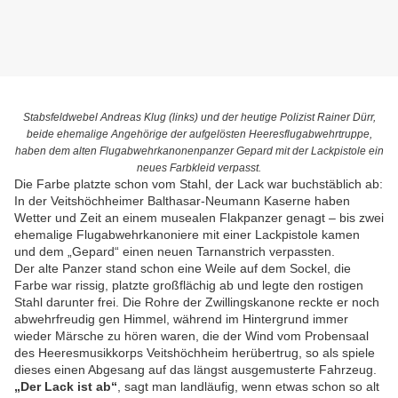
Stabsfeldwebel Andreas Klug (links) und der heutige Polizist Rainer Dürr,
beide ehemalige Angehörige der aufgelösten Heeresflugabwehrtruppe,
haben dem alten Flugabwehrkanonenpanzer Gepard mit der Lackpistole ein
neues Farbkleid verpasst.
Die Farbe platzte schon vom Stahl, der Lack war buchstäblich ab:
In der Veitshöchheimer Balthasar-Neumann Kaserne haben
Wetter und Zeit an einem musealen Flakpanzer genagt – bis zwei
ehemalige Flugabwehrkanoniere mit einer Lackpistole kamen
und dem „Gepard“ einen neuen Tarnanstrich verpassten.
Der alte Panzer stand schon eine Weile auf dem Sockel, die
Farbe war rissig, platzte großflächig ab und legte den rostigen
Stahl darunter frei. Die Rohre der Zwillingskanone reckte er noch
abwehrfreudig gen Himmel, während im Hintergrund immer
wieder Märsche zu hören waren, die der Wind vom Probensaal
des Heeresmusikkorps Veitshöchheim herübertrug, so als spiele
dieses einen Abgesang auf das längst ausgemusterte Fahrzeug.
„Der Lack ist ab“
, sagt man landläufig, wenn etwas schon so alt