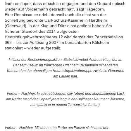
finde es super, dass er sich so engagiert und den Gepard optisch
wieder auf Vordermann gebracht hat“, sagt Hagedorn.
Eine Renaissance erlebt derweil auch die einst von der
Schließung bedrohte Carl-Schurz-Kaserne in Hardheim
(Odenwald), in der Klug und Dürr einst gedient haben: Am
früheren Standort des 2014 aufgelösten
Heeresflugabwehrregiments 12 wird derzeit das Panzerbataillon
363 – bis zur Auflösung 2007 im benachbarten Külsheim
stationiert – wieder aufgestellt.
Initiator der Restaurierungsaktion: Stabsfeldwebel Andreas Klug, der im
Panzermuseum im fränkischen Uffenheim zusammen mit anderen
Kameraden der ehemaligen Heeresflugabwehrtruppe zwei alte Geparden
am Laufen hält.
Vorher – Nachher: In ausgeblichenen oliv (oben) und abgeblättertem Lack
am Radar stand der Gepard jahrelang in der Balthasar-Neumann-Kaserne,
nun glänzt er in neuem Tarnanstrich (unten).
Vorher – Nachher: Mit der neuen Farbe am Panzer sieht auch der