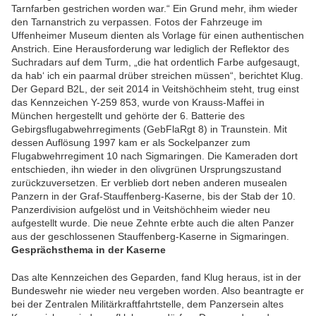
Tarnfarben gestrichen worden war.“ Ein Grund mehr, ihm wieder
den Tarnanstrich zu verpassen. Fotos der Fahrzeuge im
Uffenheimer Museum dienten als Vorlage für einen authentischen
Anstrich. Eine Herausforderung war lediglich der Reflektor des
Suchradars auf dem Turm, „die hat ordentlich Farbe aufgesaugt,
da hab‘ ich ein paarmal drüber streichen müssen“, berichtet Klug.
Der Gepard B2L, der seit 2014 in Veitshöchheim steht, trug einst
das Kennzeichen Y-259 853, wurde von Krauss-Maffei in
München hergestellt und gehörte der 6. Batterie des
Gebirgsflugabwehrregiments (GebFlaRgt 8) in Traunstein. Mit
dessen Auflösung 1997 kam er als Sockelpanzer zum
Flugabwehrregiment 10 nach Sigmaringen. Die Kameraden dort
entschieden, ihn wieder in den olivgrünen Ursprungszustand
zurückzuversetzen. Er verblieb dort neben anderen musealen
Panzern in der Graf-Stauffenberg-Kaserne, bis der Stab der 10.
Panzerdivision aufgelöst und in Veitshöchheim wieder neu
aufgestellt wurde. Die neue Zehnte erbte auch die alten Panzer
aus der geschlossenen Stauffenberg-Kaserne in Sigmaringen.
Gesprächsthema in der Kaserne
Das alte Kennzeichen des Geparden, fand Klug heraus, ist in der
Bundeswehr nie wieder neu vergeben worden. Also beantragte er
bei der Zentralen Militärkraftfahrtstelle, dem Panzersein altes