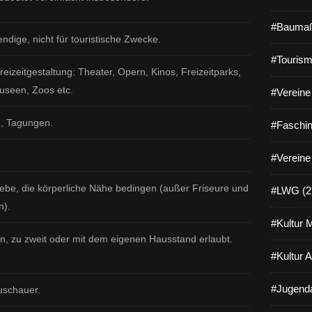
#Baumaß
dige, nicht für touristische Zwecke.
#Tourism
eizeitgestaltung: Theater, Opern, Kinos, Freizeitparks,
seen, Zoos etc.
#Vereine 
, Tagungen.
#Faschin
#Vereine
iebe, die körperliche Nähe bedingen (außer Friseure und
#LWG (2
n).
#Kultur 
ein, zu zweit oder mit dem eigenen Hausstand erlaubt.
#Kultur 
#Jugenda
uschauer.