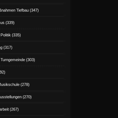
nahmen Tiefbau (347)
us (339)
Politik (335)
g (317)
 Turngemeinde (303)
92)
Musikschule (278)
Ausstellungen (270)
rbeit (267)