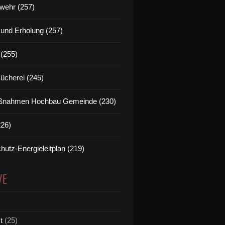
wehr (257)
t und Erholung (257)
(255)
Bücherei (245)
nahmen Hochbau Gemeinde (230)
226)
hutz-Energieleitplan (219)
VE
t
(25)