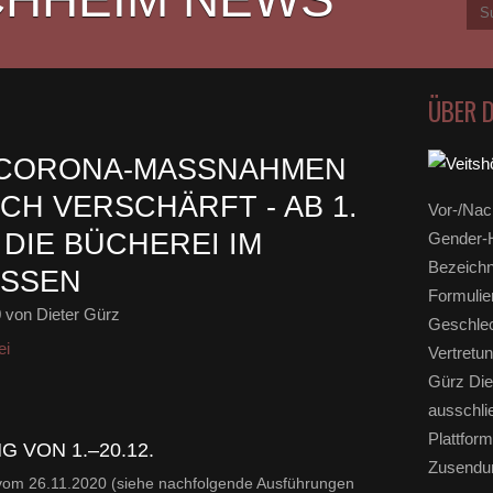
ÜBER 
 CORONA-MASSNAHMEN N
 VERSCHÄRFT - AB 1. D
Vor-/Nac
E BÜCHEREI IM B
Gender-H
Bezeichn
SSEN
Formulie
0
von Dieter Gürz
Geschlec
ei
Vertretun
Gürz Die
ausschli
Plattform
 VON 1.–20.12.
Zusendun
 vom 26.11.2020 (siehe nachfolgende Ausführungen