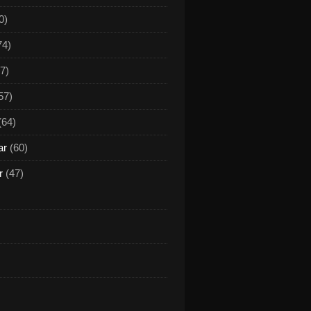
0)
74)
7)
57)
(64)
ar
(60)
r
(47)