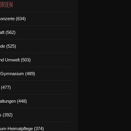
ORIEN
Konzerte (634)
aft (562)
de (525)
nd Umwelt (503)
g Gymnasium (489)
 (477)
altungen (448)
s (392)
um-Heimatpflege (374)