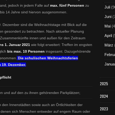
and, jedoch in jedem Falle auf
max. fünf Personen
zu
Juli
(9
bis 14 Jahre sind hiervon ausgenommen.
Juni
(
0. Dezember sind die Weihnachtstage mit Blick auf die
Mai
(4
 gesondert zu betrachten. Nach aktueller Planung
April
(
 Zusammenkünfte innen und außen für den Zeitraum
ns 1. Januar 2021
wie folgt erweitert: Treffen im engsten
März
glich
bis max. 10 Personen
insgesamt. Dazugehörende
Febru
sgenommen.
Die schulischen Weihnachtsferien
Janua
m 19. Dezember.
pflicht
2025
en und auf den zu ihnen gehörenden Parkplätzen;
2024
n den Innenstädten sowie auch an Örtlichkeiten der
2023
 an denen sich Menschen entweder auf engem Raum oder