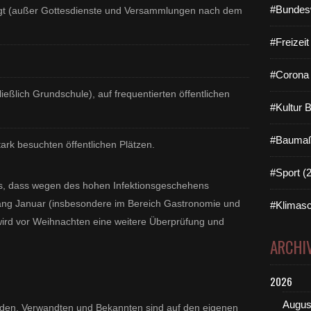
#Bundes
rsagt (außer Gottesdienste und Versammlungen nach dem
#Freizei
#Corona 
ießlich Grundschule), auf frequentierten öffentlichen
#Kultur 
#Baumaß
ark besuchten öffentlichen Plätzen.
#Sport (
us, dass wegen des hohen Infektionsgeschehens
ng Januar (insbesondere im Bereich Gastronomie und
#Klimasc
 wird vor Weihnachten eine weitere Überprüfung und
ARCHI
2026
Augus
nden, Verwandten und Bekannten sind auf den eigenen