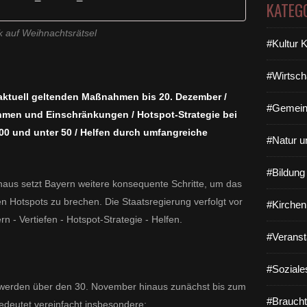
KATEG
k auf Weihnachtsrätsel
#Kultur 
#Wirtsch
aktuell geltenden Maßnahmen bis 20. Dezember /
#Gemein
hmen und Einschränkungen / Hotspot-Strategie bei
00 und unter 50 / Helfen durch umfangreiche
#Natur u
#Bildun
aus setzt Bayern weitere konsequente Schritte, um das
en Hotspots zu brechen. Die Staatsregierung verfolgt vor
#Kirchen
n - Vertiefen - Hotspot-Strategie - Helfen.
#Veranst
#Soziale
 werden über den 30. November hinaus zunächst bis zum
#Braucht
deutet vereinfacht insbesondere: