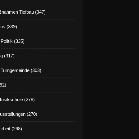
nahmen Tiefbau (347)
us (339)
Politik (335)
g (317)
 Turngemeinde (303)
92)
Musikschule (278)
Ausstellungen (270)
rbeit (268)