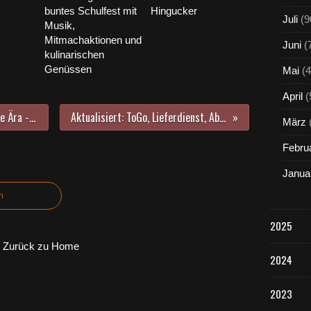
buntes Schulfest mit
Hingucker
Juli
(9
Musik,
Mitmachaktionen und
Juni
(
kulinarischen
Genüssen
Mai
(4
April
(
Mit Wolfgang Diedering endet eine Ära - Delegiertenversammlung der TGV verabschiedete ihren Vorsitzenden und wählte eine neue Vereinsführung
Aktualisiert: ToGo, Lieferdienst, Abholservice der Gastronomie während Corona Lockdown in Veitshöchheim (Stand: 18.11.2020)
März
Febru
Janua
n
2025
Zurück zu Home
2024
2023