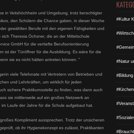
KATEG
riebe in Veitshöchheim und Umgebung, trotz berechtigter
#Kultur 
sikos, den Schülern die Chance gaben, in dieser Woche
 der gewählten Berufe mit den eigenen Fähigkeiten und
#Wirtsch
 sich Theresia Öchsner, die an der Mittelschule
vice GmbH für die vertiefte Berufsorientierung
#Gemein
kum ist der Türöffner für die Ausbildung. Es wäre für die
enn sie es nicht hätten antreten können. "
#Natur u
rin viele Telefonate mit Vertretern von Betrieben und
#Bildun
hen und Lehrkräften, um wirklich für jeden
#Kirchen
ch sichere Praktikumsstelle zu finden, was dann auch
 dass sie mittlerweile auf ein großes Netzwerk an
#Veranst
 im Laufe der Jahre für die Schule aufgebaut hat.
#Soziale
n großes Kompliment aussprechen. Trotz der unsicheren
geprüft, ob ihr Hygienekonzept es zulässt, Praktikanten
#Braucht