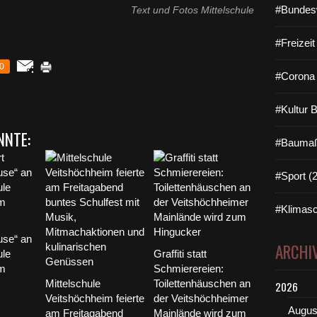
#Bundes
Text und Fotos Mittelschule
#Freizei
0
#Corona 
#Kultur 
NNTE:
#Baumaß
#Sport (
#Klimasc
use“ an
ARCHI
ule
Graffiti statt
im
Schmierereien:
Mittelschule
Toilettenhäuschen an
2026
Veitshöchheim feierte
der Veitshöchheimer
Augus
am Freitagabend
Mainlände wird zum