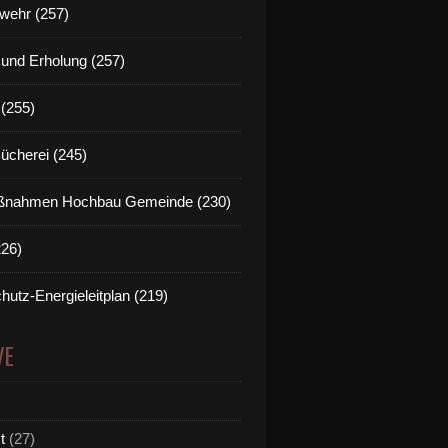
wehr (257)
t und Erholung (257)
(255)
Bücherei (245)
nahmen Hochbau Gemeinde (230)
226)
hutz-Energieleitplan (219)
VE
t
(27)