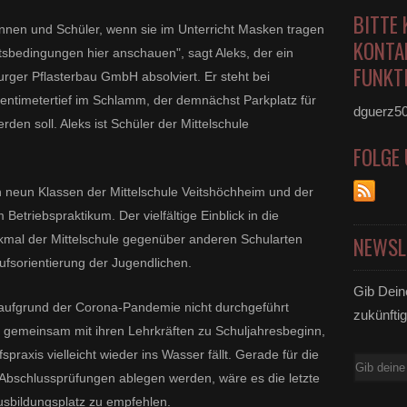
BITTE 
nnen und Schüler, wenn sie im Unterricht Masken tragen
KONTA
itsbedingungen hier anschauen", sagt Aleks, der ein
FUNKTI
rger Pflasterbau GmbH absolviert. Er steht bei
ntimetertief im Schlamm, der demnächst Parkplatz für
dguerz5
den soll. Aleks ist Schüler der Mittelschule
FOLGE
 neun Klassen der Mittelschule Veitshöchheim und der
etriebspraktikum. Der vielfältige Einblick in die
erkmal der Mittelschule gegenüber anderen Schularten
NEWSL
rufsorientierung der Jugendlichen.
Gib Dein
a aufgrund der Corona-Pandemie nicht durchgeführt
zukünftig
 gemeinsam mit ihren Lehrkräften zu Schuljahresbeginn,
spraxis vielleicht wieder ins Wasser fällt. Gerade für die
E-
e Abschlussprüfungen ablegen werden, wäre es die letzte
Mail
Ausbildungsplatz zu empfehlen.