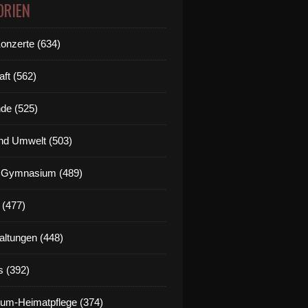
ORIEN
Konzerte (634)
aft (562)
de (525)
nd Umwelt (503)
g Gymnasium (489)
 (477)
altungen (448)
s (392)
um-Heimatpflege (374)