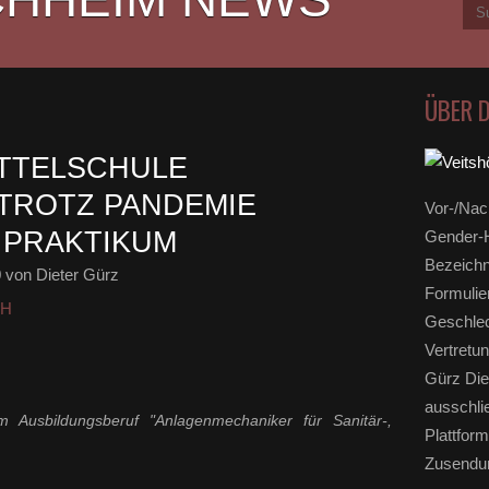
ÜBER 
TTELSCHULE
TROTZ PANDEMIE
Vor-/Nac
 PRAKTIKUM
Gender-H
Bezeichn
0
von Dieter Gürz
Formulie
HH
Geschlec
Vertretun
Gürz Die
ausschli
m Ausbildungsberuf "Anlagenmechaniker für Sanitär-,
Plattform
Zusendun