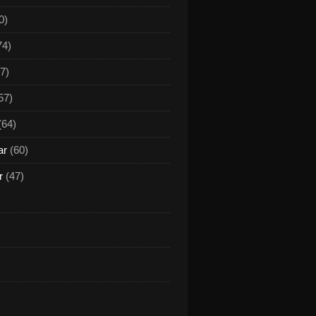
0)
74)
7)
57)
(64)
ar
(60)
r
(47)