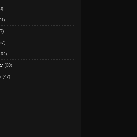
0)
74)
7)
57)
(64)
ar
(60)
r
(47)