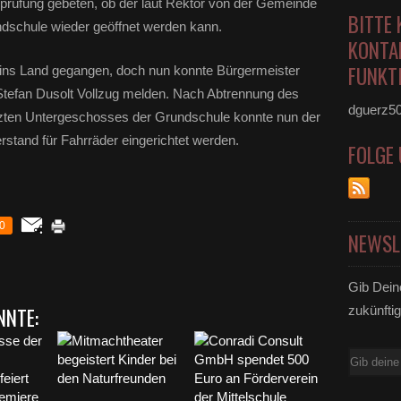
prüfung gebeten, ob der laut Rektor von der Gemeinde
BITTE 
ndschule wieder geöffnet werden kann.
KONTA
FUNKTI
 ins Land gegangen, doch nun konnte Bürgermeister
tefan Dusolt Vollzug melden. Nach Abtrennung des
dguerz5
zten Untergeschosses der Grundschule konnte nun der
rstand für Fahrräder eingerichtet werden.
FOLGE
0
NEWSL
Gib Dein
NNTE:
zukünftig
E-
Mail