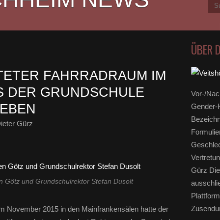
ÜBER 
TETER FAHRRADRAUM IM
 DER GRUNDSCHULE
Vor-/Nac
GEBEN
Gender-H
Bezeichn
ieter Gürz
Formulie
Geschlec
Vertretun
Gürz Die
en Götz und Grundschulrektor Stefan Dusolt
ausschli
Plattform
Zusendun
im November 2015 in den Mainfrankensälen hatte der