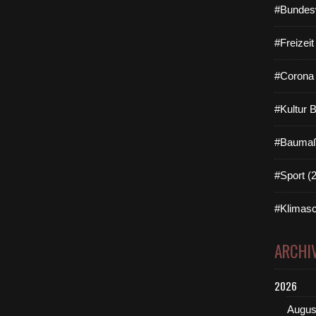
#Bundes
#Freizei
#Corona 
#Kultur 
#Baumaß
#Sport (
#Klimasc
ARCHI
2026
Augus