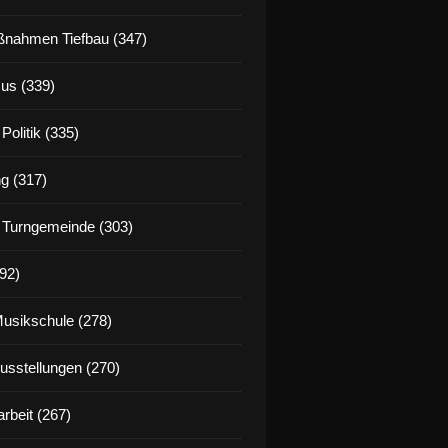
nahmen Tiefbau (347)
us (339)
Politik (335)
g (317)
 Turngemeinde (303)
92)
Musikschule (278)
Ausstellungen (270)
rbeit (267)