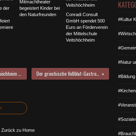
Mitmachtheater
KATEG
e der
begeistert Kinder bei
den Naturfreunden
Conradi Consult
#Kultur 
eiert
GmbH spendet 500
emiere
Euro an Förderverein
der Mittelschule
#Wirtsch
Veitshöchheim
#Gemein
#Natur u
Gelungene Inklusion: BFW in Veitshöchheim beteiligt sich mit über 100 blinden, sehbehinderten und sehenden Sportlern und Unterstützern beim Würzburger Fimenlauf am 29. Juni
Der griechische Vollblut-Gastronom Theo hat nun nach 36jährigem Wirken in Veitshöchheim in Würzburg ein neues Domizil gefunden
#Bildun
#Kirchen
#Veranst
n
#Soziale
Zurück zu Home
#Braucht