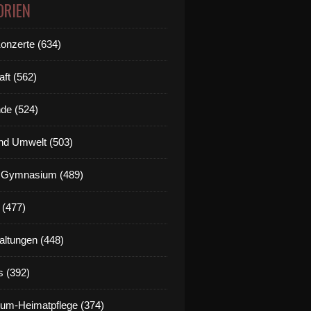
ORIEN
Konzerte (634)
aft (562)
de (524)
nd Umwelt (503)
g Gymnasium (489)
 (477)
altungen (448)
s (392)
um-Heimatpflege (374)