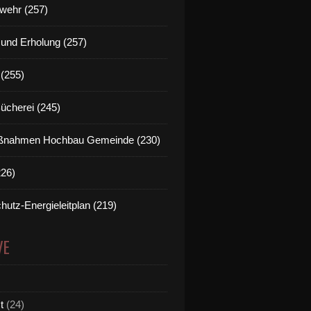
wehr (257)
t und Erholung (257)
(255)
Bücherei (245)
nahmen Hochbau Gemeinde (230)
226)
hutz-Energieleitplan (219)
VE
t
(24)