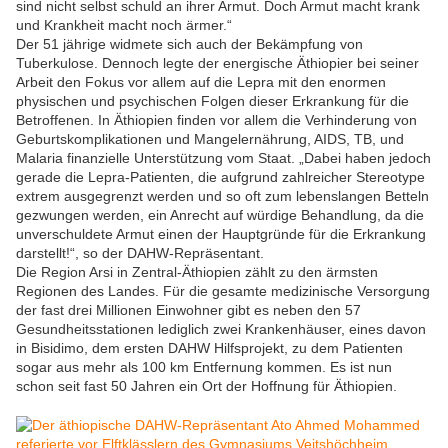
sind nicht selbst schuld an ihrer Armut. Doch Armut macht krank
und Krankheit macht noch ärmer.“
Der 51 jährige widmete sich auch der Bekämpfung von
Tuberkulose. Dennoch legte der energische Äthiopier bei seiner
Arbeit den Fokus vor allem auf die Lepra mit den enormen
physischen und psychischen Folgen dieser Erkrankung für die
Betroffenen. In Äthiopien finden vor allem die Verhinderung von
Geburtskomplikationen und Mangelernährung, AIDS, TB, und
Malaria finanzielle Unterstützung vom Staat. „Dabei haben jedoch
gerade die Lepra-Patienten, die aufgrund zahlreicher Stereotype
extrem ausgegrenzt werden und so oft zum lebenslangen Betteln
gezwungen werden, ein Anrecht auf würdige Behandlung, da die
unverschuldete Armut einen der Hauptgründe für die Erkrankung
darstellt!“, so der DAHW-Repräsentant.
Die Region Arsi in Zentral-Äthiopien zählt zu den ärmsten
Regionen des Landes. Für die gesamte medizinische Versorgung
der fast drei Millionen Einwohner gibt es neben den 57
Gesundheitsstationen lediglich zwei Krankenhäuser, eines davon
in Bisidimo, dem ersten DAHW Hilfsprojekt, zu dem Patienten
sogar aus mehr als 100 km Entfernung kommen. Es ist nun
schon seit fast 50 Jahren ein Ort der Hoffnung für Äthiopien.