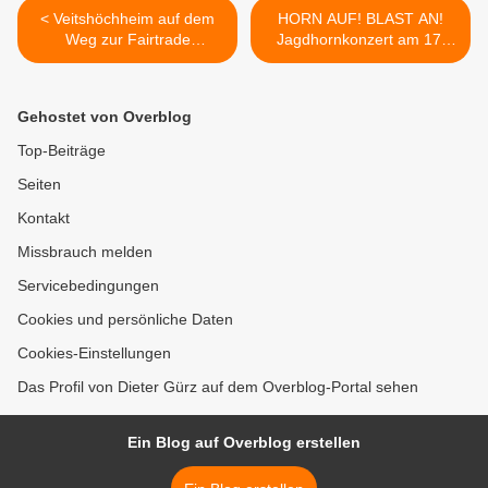
< Veitshöchheim auf dem
HORN AUF! BLAST AN!
Weg zur Fairtrade
Jagdhornkonzert am 17.
Gemeinde? Örtliche
Juli 2016 im
Agenda21-Gruppe ergreift
Veitshöchheimer Hofgarten
Initiative
>
Gehostet von Overblog
Top-Beiträge
Seiten
Kontakt
Missbrauch melden
Servicebedingungen
Cookies und persönliche Daten
Cookies-Einstellungen
Das Profil von Dieter Gürz auf dem Overblog-Portal sehen
Ein Blog auf Overblog erstellen