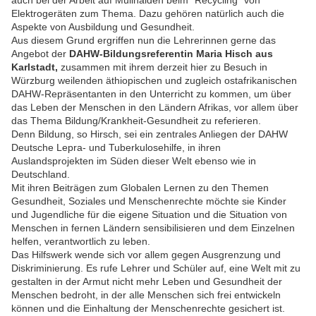
auch bei der Arbeit auf Müllhalden beim "Recycling" von
Elektrogeräten zum Thema. Dazu gehören natürlich auch die
Aspekte von Ausbildung und Gesundheit.
Aus diesem Grund ergriffen nun die Lehrerinnen gerne das
Angebot der
DAHW-Bildungsreferentin Maria Hisch aus
Karlstadt,
zusammen mit ihrem derzeit hier zu Besuch in
Würzburg weilenden äthiopischen und zugleich ostafrikanischen
DAHW-Repräsentanten in den Unterricht zu kommen, um über
das Leben der Menschen in den Ländern Afrikas, vor allem über
das Thema Bildung/Krankheit-Gesundheit zu referieren.
Denn Bildung, so Hirsch, sei ein zentrales Anliegen der DAHW
Deutsche Lepra- und Tuberkulosehilfe, in ihren
Auslandsprojekten im Süden dieser Welt ebenso wie in
Deutschland.
Mit ihren Beiträgen zum Globalen Lernen zu den Themen
Gesundheit, Soziales und Menschenrechte möchte sie Kinder
und Jugendliche für die eigene Situation und die Situation von
Menschen in fernen Ländern sensibilisieren und dem Einzelnen
helfen, verantwortlich zu leben.
Das Hilfswerk wende sich vor allem gegen Ausgrenzung und
Diskriminierung. Es rufe Lehrer und Schüler auf, eine Welt mit zu
gestalten in der Armut nicht mehr Leben und Gesundheit der
Menschen bedroht, in der alle Menschen sich frei entwickeln
können und die Einhaltung der Menschenrechte gesichert ist.