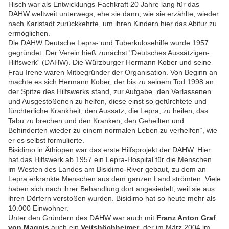
Hisch war als Entwicklungs-Fachkraft 20 Jahre lang für das
DAHW weltweit unterwegs, ehe sie dann, wie sie erzählte, wieder
nach Karlstadt zurückkehrte, um ihren Kindern hier das Abitur zu
ermöglichen.
Die DAHW Deutsche Lepra- und Tuberkulosehilfe wurde 1957
gegründet. Der Verein hieß zunächst "Deutsches Aussätzigen-
Hilfswerk“ (DAHW). Die Würzburger Hermann Kober und seine
Frau Irene waren Mitbegründer der Organisation. Von Beginn an
machte es sich Hermann Kober, der bis zu seinem Tod 1998 an
der Spitze des Hilfswerks stand, zur Aufgabe „den Verlassenen
und Ausgestoßenen zu helfen, diese einst so gefürchtete und
fürchterliche Krankheit, den Aussatz, die Lepra, zu heilen, das
Tabu zu brechen und den Kranken, den Geheilten und
Behinderten wieder zu einem normalen Leben zu verhelfen“, wie
er es selbst formulierte.
Bisidimo in Äthiopen war das erste Hilfsprojekt der DAHW. Hier
hat das Hilfswerk ab 1957 ein Lepra-Hospital für die Menschen
im Westen des Landes am Bisidimo-River gebaut, zu dem an
Lepra erkrankte Menschen aus dem ganzen Land strömten. Viele
haben sich nach ihrer Behandlung dort angesiedelt, weil sie aus
ihren Dörfern verstoßen wurden. Bisidimo hat so heute mehr als
10.000 Einwohner.
Unter den Gründern des DAHW war auch mit
Franz Anton Graf
von Magnis
auch ein
Veitshöchheimer
, der im März 2004 im