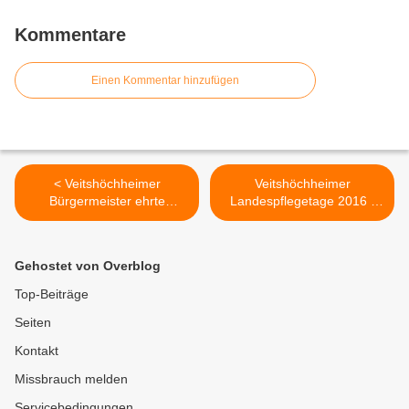
Kommentare
Einen Kommentar hinzufügen
< Veitshöchheimer
Veitshöchheimer
Bürgermeister ehrte
Landespflegetage 2016 -
Jubiläumsblutspender als
Warum Parken wir in
stille Helden des Alltags
unseren Gärten? >
Gehostet von Overblog
Top-Beiträge
Seiten
Kontakt
Missbrauch melden
Servicebedingungen