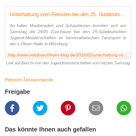
Unterhaltung vom Feinsten bei den 25. Süddeutschen Meisterschaften in der s.Oliver-Halle: Karnevalistischer Tanzsport begeistert, boomt und motiviert (Bernhard Schlereth) - Veitshöchheim News
An tollen Maskeraden und Schautänzen konnten sich am
Samstag die 2500 Zuschauer bei den 25.Süddeutschen
Jugend-Meisterschaften im karnevalistischen Tanzsport in
der s.Oliver-Halle in Würzburg ...
http://www.veitshoechheim-blog.de/2016/02/unterhaltung-vom-feinsten-bei-den-25-suddeutschen-meisterschaften-in-der-s-oliver-halle-karnevalistischer-tanzsport-begeistert-boomt
Link auf Bericht von den Jugendmeisterschaften vom letzten Samstag
#Vereine Tanzsportgarde
Freigabe
Das könnte Ihnen auch gefallen