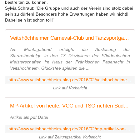
bestreiten zu können.
Sylvia Schraut: "Die Gruppe und auch der Verein sind stolz dabei
sein zu dürfen! Besonders hohe Erwartungen haben wir nicht!!
Dabei sein ist schon toll!"
Veitshöchheimer Carneval-Club und Tanzsportgarde richten am 20., 27. und 28. Februar die 25. Süddeutschen Meisterschaften im karnevalistischen Tanzsport aus - Mammutveranstaltung an drei Tagen mit 226 Auftritten von 2.765 Aktiven und voraussichtlich an die 5000 Zuschauer - Veitshöchheim News
Am Montagabend erfolgte die Auslosung der
Startreihenfolge in den 13 Disziplinen der Süddeutschen
Meisterschaften im Haus der Fränkischen Fasenacht in
Veitshöchheim. Glücksfee spielten die ...
http://www.veitshoechheim-blog.de/2016/02/veitshochheimer-carneval-club-und-tanzsportgarde-richten-am-20-27-und-28-februar-die-25-suddeutschen-meisterschaften-im-karnevalisti
Link auf Vorbericht
MP-Artikel von heute: VCC und TSG richten Süddeutsche Meisterschaften im Tanzsport aus (20., 27., 28.2.2016) - Veitshöchheim News
Artikel als pdf.Datei
http://www.veitshoechheim-blog.de/2016/02/mp-artikel-von-heute-vcc-und-tsg-richten-suddeutsche-meisterschaften-im-tanzsport-aus-20-27-28-2-2016.html
Link auf Zeitungsartikel Vorbericht