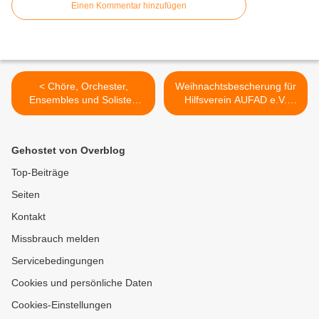
Einen Kommentar hinzufügen
< Chöre, Orchester,
Weihnachtsbescherung für
Ensembles und Solisten
Hilfsverein AUFAD e.V.
des Gymnasiums
durch Veitshöchheimer
Veitshöchheim verzückten
AWO-Kinderhaus >
in der Kuratiekirche über
Gehostet von Overblog
400 Zuhörer
Top-Beiträge
Seiten
Kontakt
Missbrauch melden
Servicebedingungen
Cookies und persönliche Daten
Cookies-Einstellungen