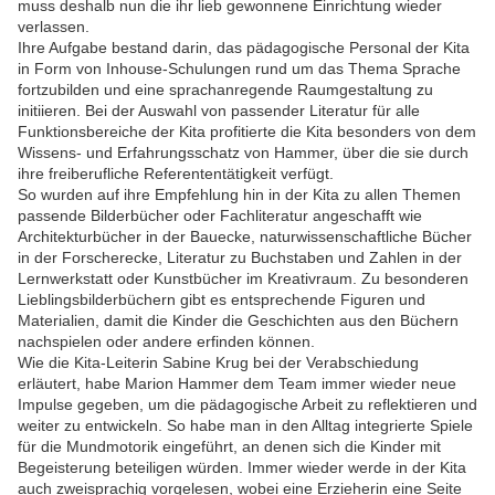
muss deshalb nun die ihr lieb gewonnene Einrichtung wieder
verlassen.
Ihre Aufgabe bestand darin, das pädagogische Personal der Kita
in Form von Inhouse-Schulungen rund um das Thema Sprache
fortzubilden und eine sprachanregende Raumgestaltung zu
initiieren. Bei der Auswahl von passender Literatur für alle
Funktionsbereiche der Kita profitierte die Kita besonders von dem
Wissens- und Erfahrungsschatz von Hammer, über die sie durch
ihre freiberufliche Referententätigkeit verfügt.
So wurden auf ihre Empfehlung hin in der Kita zu allen Themen
passende Bilderbücher oder Fachliteratur angeschafft wie
Architekturbücher in der Bauecke, naturwissenschaftliche Bücher
in der Forscherecke, Literatur zu Buchstaben und Zahlen in der
Lernwerkstatt oder Kunstbücher im Kreativraum. Zu besonderen
Lieblingsbilderbüchern gibt es entsprechende Figuren und
Materialien, damit die Kinder die Geschichten aus den Büchern
nachspielen oder andere erfinden können.
Wie die Kita-Leiterin Sabine Krug bei der Verabschiedung
erläutert, habe Marion Hammer dem Team immer wieder neue
Impulse gegeben, um die pädagogische Arbeit zu reflektieren und
weiter zu entwickeln. So habe man in den Alltag integrierte Spiele
für die Mundmotorik eingeführt, an denen sich die Kinder mit
Begeisterung beteiligen würden. Immer wieder werde in der Kita
auch zweisprachig vorgelesen, wobei eine Erzieherin eine Seite