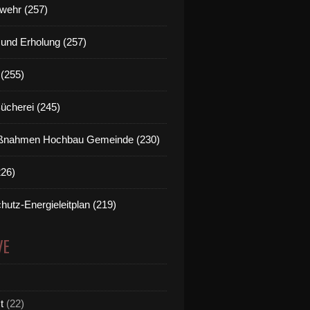
wehr (257)
t und Erholung (257)
(255)
Bücherei (245)
nahmen Hochbau Gemeinde (230)
226)
hutz-Energieleitplan (219)
VE
t
(22)