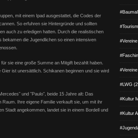
#Baumaß
ruppen, mit einem Ipad ausgestattet, die Codes der
nnen. So erfuhren sie Hintergründe und sollten
#Tourism
ten auch zu erledigen hatten. Durch die realistischen
s bekamen die Jugendlichen so einen intensiven
#Vereine 
genossen.
#Faschin
rn für sie eine große Summe an Mitgift bezahlt haben.
#Vereine
 Gier ist unersättlich. Schikanen beginnen und sie wird
#LWG (2
Mercedes" und "Paulo", beide 15 Jahre alt: Das
#Kultur 
aum. Ihre eigene Familie verkauft sie, um mit ihr
ßen Stadt angekommen, landet sie in einem Bordell und
#Kultur 
#Jugenda