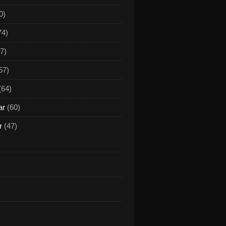
0)
74)
7)
57)
(64)
ar
(60)
r
(47)