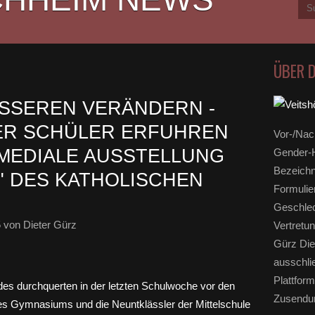
ÜBER 
ESSEREN VERÄNDERN -
ER SCHÜLER ERFUHREN
Vor-/Nac
MEDIALE AUSSTELLUNG
Gender-H
Bezeichn
E" DES KATHOLISCHEN
Formulie
Geschlec
5
von Dieter Gürz
Vertretun
Gürz Die
ausschli
Plattform
Zusendun