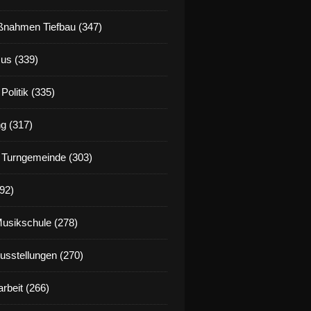
nahmen Tiefbau (347)
us (339)
Politik (335)
g (317)
 Turngemeinde (303)
92)
Musikschule (278)
Ausstellungen (270)
rbeit (266)