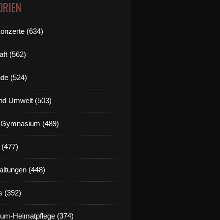
ORIEN
Konzerte (634)
aft (562)
de (524)
nd Umwelt (503)
g Gymnasium (489)
 (477)
altungen (448)
s (392)
um-Heimatpflege (374)