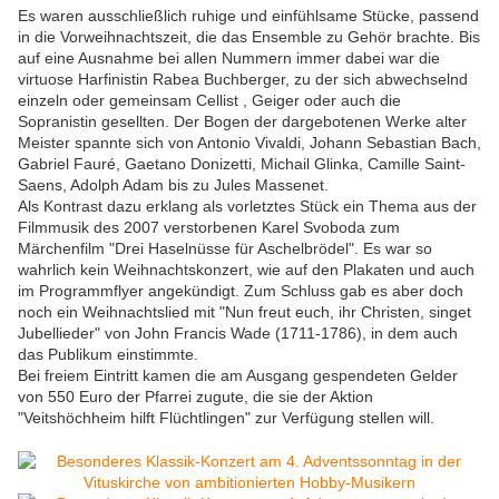
Es waren ausschließlich ruhige und einfühlsame Stücke, passend
in die Vorweihnachtszeit, die das Ensemble zu Gehör brachte. Bis
auf eine Ausnahme bei allen Nummern immer dabei war die
virtuose Harfinistin Rabea Buchberger, zu der sich abwechselnd
einzeln oder gemeinsam Cellist , Geiger oder auch die
Sopranistin gesellten. Der Bogen der dargebotenen Werke alter
Meister spannte sich von Antonio Vivaldi, Johann Sebastian Bach,
Gabriel Fauré, Gaetano Donizetti, Michail Glinka, Camille Saint-
Saens, Adolph Adam bis zu Jules Massenet.
Als Kontrast dazu erklang als vorletztes Stück ein Thema aus der
Filmmusik des 2007 verstorbenen Karel Svoboda zum
Märchenfilm "Drei Haselnüsse für Aschelbrödel". Es war so
wahrlich kein Weihnachtskonzert, wie auf den Plakaten und auch
im Programmflyer angekündigt. Zum Schluss gab es aber doch
noch ein Weihnachtslied mit "Nun freut euch, ihr Christen, singet
Jubellieder" von John Francis Wade (1711-1786), in dem auch
das Publikum einstimmte.
Bei freiem Eintritt kamen die am Ausgang gespendeten Gelder
von 550 Euro der Pfarrei zugute, die sie der Aktion
"Veitshöchheim hilft Flüchtlingen" zur Verfügung stellen will.