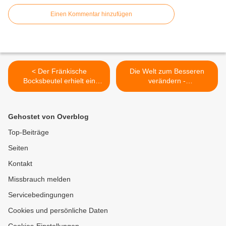
Einen Kommentar hinzufügen
< Der Fränkische
Die Welt zum Besseren
Bocksbeutel erhielt ein
verändern -
neues Outfit - Vorstellung in
Veitshöchheimer Schüler
der Veitshöchheimer LWG
erfuhren hautnah
Transmediale Ausstellung
Gehostet von Overblog
"Missio for life" des
Katholischen Missionswerks
Top-Beiträge
>
Seiten
Kontakt
Missbrauch melden
Servicebedingungen
Cookies und persönliche Daten