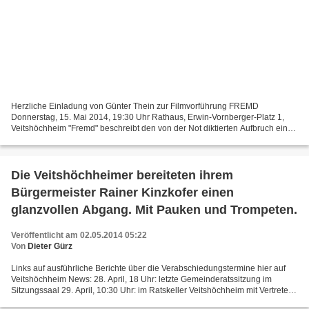
Herzliche Einladung von Günter Thein zur Filmvorführung FREMD
Donnerstag, 15. Mai 2014, 19:30 Uhr Rathaus, Erwin-Vornberger-Platz 1,
Veitshöchheim "Fremd" beschreibt den von der Not diktierten Aufbruch eines
jungen Maliers nach Europa. Seit zweieinhalb...
Die Veitshöchheimer bereiteten ihrem
Bürgermeister Rainer Kinzkofer einen
glanzvollen Abgang. Mit Pauken und Trompeten.
Veröffentlicht am 02.05.2014 05:22
Von
Dieter Gürz
Links auf ausführliche Berichte über die Verabschiedungstermine hier auf
Veitshöchheim News: 28. April, 18 Uhr: letzte Gemeinderatssitzung im
Sitzungssaal 29. April, 10:30 Uhr: im Ratskeller Veitshöchheim mit Vertretern
aus Politik und Behörden 29. April,...