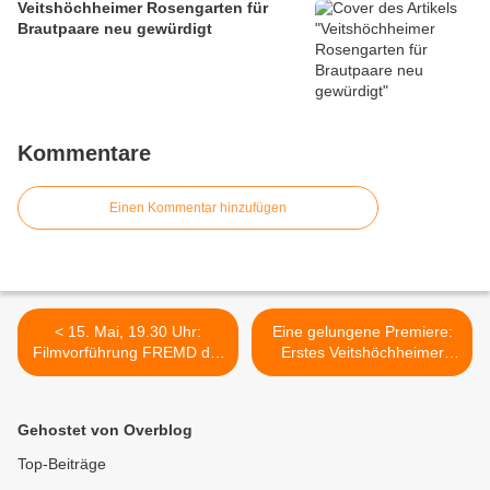
Veitshöchheimer Rosengarten für
Brautpaare neu gewürdigt
Kommentare
Einen Kommentar hinzufügen
< 15. Mai, 19.30 Uhr:
Eine gelungene Premiere:
Filmvorführung FREMD der
Erstes Veitshöchheimer
grünen Landtagsfraktion in
Repair Café kam sehr gut
Veitshöchheim
an >
Gehostet von Overblog
Top-Beiträge