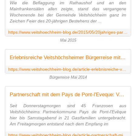
Wie die Beflaggung im Rathaushof und an den
Mainfrankensälen allen zeigte, stand das vergangene
Wochenende bei der Gemeinde Veitshöchheim ganz im
Zeichen Feier des 20-jährigen Bestehens der ...
https://www.veitshoechheim-blog.de/2015/05/20jahriges-partnerschaftsjubilaum-der-gemeinde-veitshochheim-mit-dem-franzosischen-pays-de-pont-l-eveque-1-akt-empfang-im-rathaus.ht
Mai 2015
Erlebnisreiche Veitshöchsheimer Bürgerreise mit der SMSV-Big Band 27 in die Normandie - Veitshöchheim News
https://www.veitshoechheim-blog.de/article-erlebnisreiche-veitshochsheimer-burgerreise-mit-der-smsv-big-band-27-in-die-normandie-123865549.html
Bürgerreise Mai 2014
Partnerschaft mit dem Pays de Pont-l'Eveque: Veitshöchheimer Bürgermeister empfing 45 französische Gäste - Konzert am Samstagabend - Veitshöchheim News
Seit Donnerstagmorgen sind 45 Franzosen aus
Veitshöchheims Partnerkommune Pays de Pont-l'Evêque
hier bis Samstagabend in 21 Gastfamilien untergebracht.
Am Freitagmorgen entstand nach dem Empfang im
https://www.veitshoechheim-blog.de/article-partnerschaft-mit-dem-pays-de-pont-l-eveque-veitshochheimer-burgermeister-empfing-45-franzosische-g-117693841.html