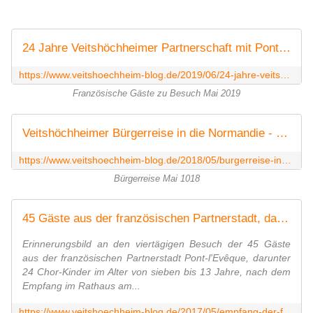
24 Jahre Veitshöchheimer Partnerschaft mit Pont-l'Evêque förderte enge freundschaftliche Verbindungen - Veitshöchheim News
https://www.veitshoechheim-blog.de/2019/06/24-jahre-veitshochheimer-partnerschaft-mit-pont-l-eveque-forderte-enge-freundschaftliche-verbindungen.html
Französische Gäste zu Besuch Mai 2019
Veitshöchheimer Bürgerreise in die Normandie - Spannender Kurztrip mit vielen neuen Gesichtern an Bord - Veitshöchheim News
https://www.veitshoechheim-blog.de/2018/05/burgerreise-in-die-normandie-spannender-kurztrip-mit-vielen-neuen-gesichtern-an-bord.html
Bürgerreise Mai 1018
45 Gäste aus der französischen Partnerstadt, darunter 24 Kinder, vier Tage zu Gast in Veitshöchheim - Veitshöchheim News
Erinnerungsbild an den viertägigen Besuch der 45 Gäste
aus der französischen Partnerstadt Pont-l'Evêque, darunter
24 Chor-Kinder im Alter von sieben bis 13 Jahre, nach dem
Empfang im Rathaus am...
https://www.veitshoechheim-blog.de/2017/05/empfang-der-franzosischen-gaste-im-rathaus.html