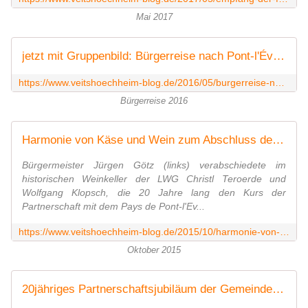
Mai 2017
jetzt mit Gruppenbild: Bürgerreise nach Pont-l'Évêque - Vier sonnige und erlebnisreiche Tage in der Partnerstadt in der Normandie - Veitshöchheim News
https://www.veitshoechheim-blog.de/2016/05/burgerreise-nach-pont-l-eveque-vier-sonnige-und-erlebnisreiche-tage-in-der-partnerstadt-in-der-normandie.html
Bürgerreise 2016
Harmonie von Käse und Wein zum Abschluss des 20jährigen deutsch-französischen Partnerschaftsjubiläums - Eva Trampe neue Veitshöchheimer Partnerschaftsbeauftragte - Veitshöchheim News
Bürgermeister Jürgen Götz (links) verabschiedete im
historischen Weinkeller der LWG Christl Teroerde und
Wolfgang Klopsch, die 20 Jahre lang den Kurs der
Partnerschaft mit dem Pays de Pont-l'Ev...
https://www.veitshoechheim-blog.de/2015/10/harmonie-von-kase-und-wein-zum-abschluss-des-20jahrigen-deutsch-franzosischen-partnerschaftsjubilaums-eva-trampe-neue-veitshochheime
Oktober 2015
20jähriges Partnerschaftsjubiläum der Gemeinde Veitshöchheim mit dem französischen Pays de Pont-l´Evêque - 1. Akt: Empfang im Rathaus - Veitshöchheim News