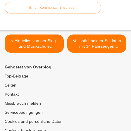
Einen Kommentar hinzufügen
< Aktuelles von der Sing-
Veitshöchheimer Soldaten
und Musikschule
mit 34 Fahrzeugen
Veitshöchheim: Neues
unterwegs zur Übung
Video, Unterrichtsangebote
„Schneller Degen 21“ in
und Anmeldung
Litauen: 10.Panzerdivision
Gehostet von Overblog
übt die Landes- und
Bündnisverteidigung mit
Top-Beiträge
NATO-Partnern im Baltikum
Seiten
>
Kontakt
Missbrauch melden
Servicebedingungen
Cookies und persönliche Daten
Cookies-Einstellungen