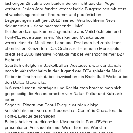
bisherigen 26 Jahre von beiden Seiten nicht aus den Augen
verloren. Jedes Jahr fanden wechselseitig Bürgerreisen mit stets
abwechslungsreichem Programm und persönlichen
Begegnungen statt (seit 2012 hier auf Veitshöchheim News
dokumentiert - siehe nachstehende Links).
Bei Jugendcamps kamen Jugendliche aus Veitshöchheim und
Pont-I'Eveque zusammen. Musiker und Musikgruppen
vermittelten die Musik von Land und Regionen bei zahlreichen
öffentlichen Konzerten. Das Orchestre l'Harmonie Municipale
pflegt seit 2008 intensive Kontakte mit der Veitshöchheimer B27
Bigband.
Sportlich erfolgte im Basketball ein Austausch, war der damals
noch in Veitshöchheim in der Jugend der TGV spielende Maxi
Kleber in Frankreich dabei, inzwischen ein Basketball-Weltstar bei
den Dallas Mavericks,
ln Ausstellungen, Vorträgen und Kochkursen brachte man sich
gegenseitig die Besonderheiten von Natur, Kultur und Kulinarik
nahe.
Sogar zu Rittern von Pont-I'Eveque wurden einige
Veitshöchheimer von der Bruderschaft Confrérie Chevaliers du
Pont-L'Evêque geschlagen.
Beim jährlichen traditionellen Käsemarkt in Pont-I'Evêque
präsentieren Veitshöchheimer Wein, Bier und Wurst, im