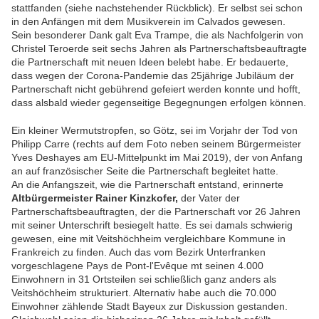
stattfanden (siehe nachstehender Rückblick). Er selbst sei schon
in den Anfängen mit dem Musikverein im Calvados gewesen.
Sein besonderer Dank galt Eva Trampe, die als Nachfolgerin von
Christel Teroerde seit sechs Jahren als Partnerschaftsbeauftragte
die Partnerschaft mit neuen Ideen belebt habe. Er bedauerte,
dass wegen der Corona-Pandemie das 25jährige Jubiläum der
Partnerschaft nicht gebührend gefeiert werden konnte und hofft,
dass alsbald wieder gegenseitige Begegnungen erfolgen können.
Ein kleiner Wermutstropfen, so Götz, sei im Vorjahr der Tod von
Philipp Carre (rechts auf dem Foto neben seinem
Bürgermeister
Yves Deshayes
am EU-Mittelpunkt im Mai 2019), der von Anfang
an auf französischer Seite die Partnerschaft begleitet hatte.
An die Anfangszeit, wie die Partnerschaft entstand, erinnerte
Altbürgermeister Rainer Kinzkofer,
der Vater der
Partnerschaftsbeauftragten, der die Partnerschaft vor 26 Jahren
mit seiner Unterschrift besiegelt hatte. Es sei damals schwierig
gewesen, eine mit Veitshöchheim vergleichbare Kommune in
Frankreich zu finden. Auch das vom Bezirk Unterfranken
vorgeschlagene Pays de Pont-l'Evêque mt seinen 4.000
Einwohnern in 31 Ortsteilen sei schließlich ganz anders als
Veitshöchheim strukturiert. Alternativ habe auch die 70.000
Einwohner zählende Stadt Bayeux zur Diskussion gestanden.