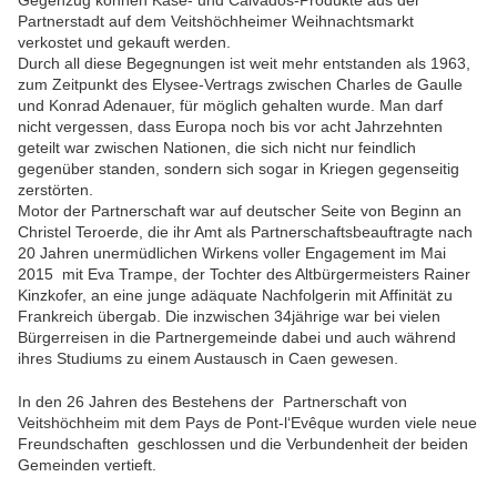
Gegenzug können Käse- und Calvados-Produkte aus der
Partnerstadt auf dem Veitshöchheimer Weihnachtsmarkt
verkostet und gekauft werden.
Durch all diese Begegnungen ist weit mehr entstanden als 1963,
zum Zeitpunkt des Elysee-Vertrags zwischen Charles de Gaulle
und Konrad Adenauer, für möglich gehalten wurde. Man darf
nicht vergessen, dass Europa noch bis vor acht Jahrzehnten
geteilt war zwischen Nationen, die sich nicht nur feindlich
gegenüber standen, sondern sich sogar in Kriegen gegenseitig
zerstörten.
Motor der Partnerschaft war auf deutscher Seite von Beginn an
Christel Teroerde, die ihr Amt als Partnerschaftsbeauftragte nach
20 Jahren unermüdlichen Wirkens voller Engagement im Mai
2015 mit Eva Trampe, der Tochter des Altbürgermeisters Rainer
Kinzkofer, an eine junge adäquate Nachfolgerin mit Affinität zu
Frankreich übergab. Die inzwischen 34jährige war bei vielen
Bürgerreisen in die Partnergemeinde dabei und auch während
ihres Studiums zu einem Austausch in Caen gewesen.
In den 26 Jahren des Bestehens der Partnerschaft von
Veitshöchheim mit dem Pays de Pont-l‘Evêque wurden viele neue
Freundschaften geschlossen und die Verbundenheit der beiden
Gemeinden vertieft.