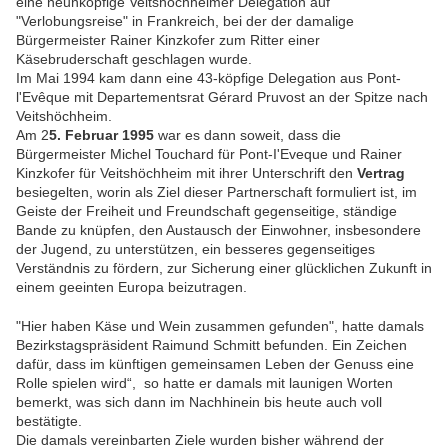
eine neunköpfige Veitshöchheimer Delegation auf
"Verlobungsreise" in Frankreich, bei der der damalige
Bürgermeister Rainer Kinzkofer zum Ritter einer
Käsebruderschaft geschlagen wurde.
Im Mai 1994 kam dann eine 43-köpfige Delegation aus Pont-
l'Evêque mit Departementsrat Gérard Pruvost an der Spitze nach
Veitshöchheim.
Am 2
5. Februar 1995
war es dann soweit, dass die
Bürgermeister Michel Touchard für Pont-I'Eveque und Rainer
Kinzkofer für Veitshöchheim mit ihrer Unterschrift den
Vertrag
besiegelten, worin als Ziel dieser Partnerschaft formuliert ist, im
Geiste der Freiheit und Freundschaft gegenseitige, ständige
Bande zu knüpfen, den Austausch der Einwohner, insbesondere
der Jugend, zu unterstützen, ein besseres gegenseitiges
Verständnis zu fördern, zur Sicherung einer glücklichen Zukunft in
einem geeinten Europa beizutragen.
"Hier haben Käse und Wein zusammen gefunden", hatte damals
Bezirkstagspräsident Raimund Schmitt befunden.
Ein Zeichen
dafür, dass im künftigen gemeinsamen Leben der Genuss eine
Rolle spielen wird“, so hatte er damals mit launigen Worten
bemerkt, was sich dann im Nachhinein bis heute auch voll
bestätigte.
Die damals vereinbarten Ziele wurden bisher während der