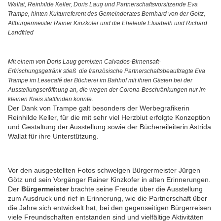
Wallat, Reinhilde Keller, Doris Laug und Partnerschaftsvorsitzende Eva
Trampe, hinten Kulturreferent des Gemeinderates Bernhard von der Goltz,
Altbürgermeister Rainer Kinzkofer und die Eheleute Elisabeth und Richard
Landfried
Mit einem von Doris Laug gemixten Calvados-Birnensaft-
Erfrischungsgetränk stieß die französische Partnerschaftsbeauftragte Eva
Trampe im Lesecafé der Bücherei im Bahhof mit ihren Gästen bei der
Ausstellungseröffnung an, die wegen der Corona-Beschränkungen nur im
kleinen Kreis stattfinden konnte.
Der Dank von Trampe galt besonders der Werbegrafikerin
Reinhilde Keller, für die mit sehr viel Herzblut erfolgte Konzeption
und Gestaltung der Ausstellung sowie der Büchereileiterin Astrida
Wallat für ihre Unterstützung.
Vor den ausgestellten Fotos schwelgen Bürgermeister Jürgen
Götz und sein Vorgänger Rainer Kinzkofer in alten Erinnerungen.
Der
Bürgermeister
brachte seine Freude über die Ausstellung
zum Ausdruck und rief in Erinnerung, wie die Partnerschaft über
die Jahre sich entwickelt hat, bei den gegenseitigen Bürgerreisen
viele Freundschaften entstanden sind und vielfältige Aktivitäten