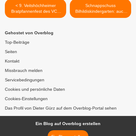
< 9. Veitshöchheimer
Schnappschuss
Bratpfannenfest des VCC
Bilhildiskindergarten: auch
kam bisher trotz tropischer
in Windeln macht das
Hitze sehr gut an
Plantschen Spaß >
Gehostet von Overblog
Top-Beiträge
Seiten
Kontakt
Missbrauch melden
Servicebedingungen
Cookies und persönliche Daten
Cookies-Einstellungen
Das Profil von Dieter Gürz auf dem Overblog-Portal sehen
Ein Blog auf Overblog erstellen