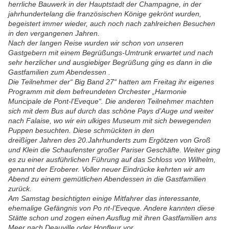
herrliche Bauwerk in der Hauptstadt der Champagne, in der
jahrhundertelang die französischen Könige gekrönt wurden,
begeistert immer wieder, auch noch nach zahlreichen Besuchen
in den vergangenen Jahren.
Nach der langen Reise wurden wir schon von unseren
Gastgebern mit einem Begrüßungs-Umtrunk erwartet und nach
sehr herzlicher und ausgiebiger Begrüßung ging es dann in die
Gastfamilien zum Abendessen .
Die Teilnehmer der“ Big Band 27“ hatten am Freitag ihr eigenes
Programm mit dem befreundeten Orchester „Harmonie
Muncipale de Pont-l’Eveque“. Die anderen Teilnehmer machten
sich mit dem Bus auf durch das schöne Pays d’Auge und weiter
nach Falaise, wo wir ein ulkiges Museum mit sich bewegenden
Puppen besuchten. Diese schmückten in den
dreißiger Jahren des 20.Jahrhunderts zum Ergötzen von Groß
und Klein die Schaufenster großer Pariser Geschäfte. Weiter ging
es zu einer ausführlichen Führung auf das Schloss von Wilhelm,
genannt der Eroberer. Voller neuer Eindrücke kehrten wir am
Abend zu einem gemütlichen Abendessen in die Gastfamilien
zurück.
Am Samstag besichtigten einige Mitfahrer das interessante,
ehemalige Gefängnis von Po nt-l’Eveque. Andere kannten diese
Stätte schon und zogen einen Ausflug mit ihren Gastfamilien ans
Meer nach Deauville oder Honfleur vor.