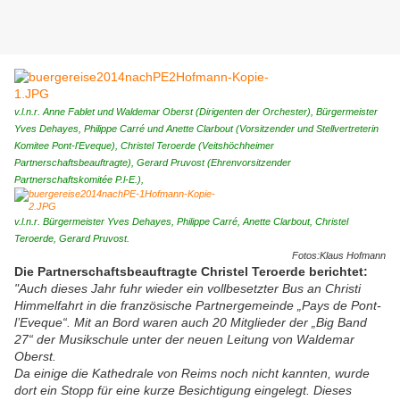
v.l.n.r. Anne Fablet und Waldemar Oberst (Dirigenten der Orchester), Bürgermeister
Yves Dehayes, Philippe Carré und Anette Clarbout (Vorsitzender und Stellvertreterin
Komitee Pont-l'Eveque), Christel Teroerde (Veitshöchheimer
Partnerschaftsbeauftragte), Gerard Pruvost (Ehrenvorsitzender
Partnerschaftskomitée P.l-E.),
v.l.n.r. Bürgermeister Yves Dehayes, Philippe Carré, Anette Clarbout, Christel
Teroerde, Gerard Pruvost.
Fotos:Klaus Hofmann
Die Partnerschaftsbeauftragte Christel Teroerde berichtet:
"Auch dieses Jahr fuhr wieder ein vollbesetzter Bus an Christi
Himmelfahrt in die französische Partnergemeinde „Pays de Pont-
l’Eveque“. Mit an Bord waren auch 20 Mitglieder der „Big Band
27“ der Musikschule unter der neuen Leitung von Waldemar
Oberst.
Da einige die Kathedrale von Reims noch nicht kannten, wurde
dort ein Stopp für eine kurze Besichtigung eingelegt. Dieses