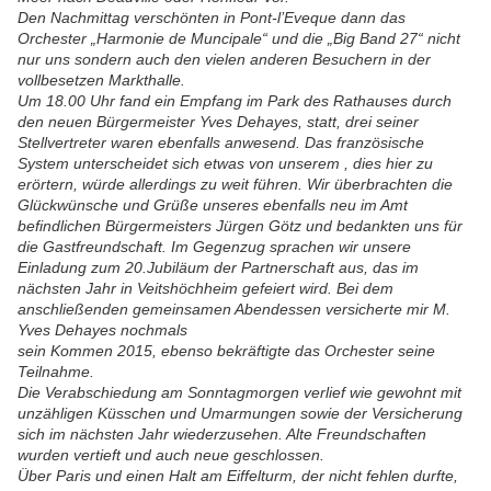
Den Nachmittag verschönten in Pont-l’Eveque dann das
Orchester „Harmonie de Muncipale“ und die „Big Band 27“ nicht
nur uns sondern auch den vielen anderen Besuchern in der
vollbesetzen Markthalle.
Um 18.00 Uhr fand ein Empfang im Park des Rathauses durch
den neuen Bürgermeister Yves Dehayes, statt, drei seiner
Stellvertreter waren ebenfalls anwesend. Das französische
System unterscheidet sich etwas von unserem , dies hier zu
erörtern, würde allerdings zu weit führen. Wir überbrachten die
Glückwünsche und Grüße unseres ebenfalls neu im Amt
befindlichen Bürgermeisters Jürgen Götz und bedankten uns für
die Gastfreundschaft. Im Gegenzug sprachen wir unsere
Einladung zum 20.Jubiläum der Partnerschaft aus, das im
nächsten Jahr in Veitshöchheim gefeiert wird. Bei dem
anschließenden gemeinsamen Abendessen versicherte mir M.
Yves Dehayes nochmals
sein Kommen 2015, ebenso bekräftigte das Orchester seine
Teilnahme.
Die Verabschiedung am Sonntagmorgen verlief wie gewohnt mit
unzähligen Küsschen und Umarmungen sowie der Versicherung
sich im nächsten Jahr wiederzusehen. Alte Freundschaften
wurden vertieft und auch neue geschlossen.
Über Paris und einen Halt am Eiffelturm, der nicht fehlen durfte,