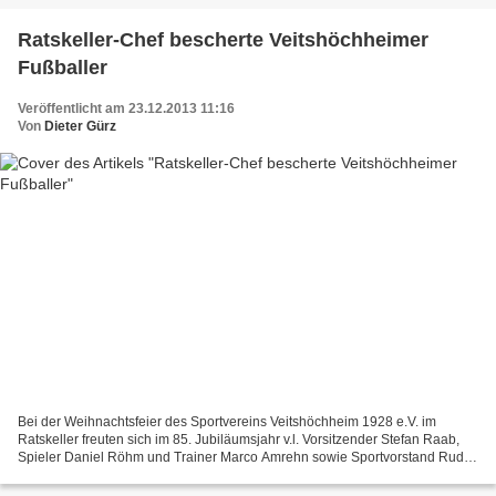
Ratskeller-Chef bescherte Veitshöchheimer
Fußballer
Veröffentlicht am 23.12.2013 11:16
Von
Dieter Gürz
Bei der Weihnachtsfeier des Sportvereins Veitshöchheim 1928 e.V. im
Ratskeller freuten sich im 85. Jubiläumsjahr v.l. Vorsitzender Stefan Raab,
Spieler Daniel Röhm und Trainer Marco Amrehn sowie Sportvorstand Rudi
Hehrlein (re.) über eine Geldspende von...