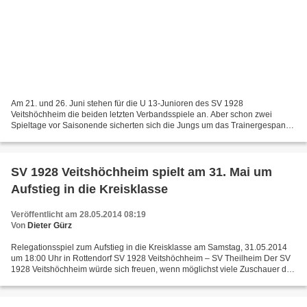
Am 21. und 26. Juni stehen für die U 13-Junioren des SV 1928
Veitshöchheim die beiden letzten Verbandsspiele an. Aber schon zwei
Spieltage vor Saisonende sicherten sich die Jungs um das Trainergespann
Sascha Wittstadt und Helmut Leipold uneinholbar die...
SV 1928 Veitshöchheim spielt am 31. Mai um
Aufstieg in die Kreisklasse
Veröffentlicht am 28.05.2014 08:19
Von
Dieter Gürz
Relegationsspiel zum Aufstieg in die Kreisklasse am Samstag, 31.05.2014
um 18:00 Uhr in Rottendorf SV 1928 Veitshöchheim – SV Theilheim Der SV
1928 Veitshöchheim würde sich freuen, wenn möglichst viele Zuschauer den
Weg nach Rottendorf auf sich nehmen...