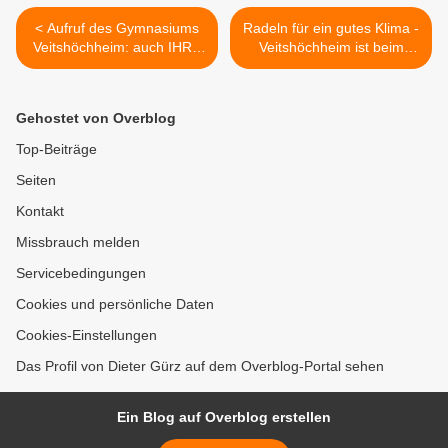
< Aufruf des Gymnasiums
Radeln für ein gutes Klima -
Veitshöchheim: auch IHRE
Veitshöchheim ist beim
Stimme zählt !!!
Stadtradeln wieder dabei
vom 22.6. bis 12.7.2015 >
Gehostet von Overblog
Top-Beiträge
Seiten
Kontakt
Missbrauch melden
Servicebedingungen
Cookies und persönliche Daten
Cookies-Einstellungen
Das Profil von Dieter Gürz auf dem Overblog-Portal sehen
Ein Blog auf Overblog erstellen