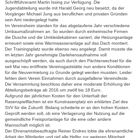
Schriftführeramt Martin Issing zur Verfügung. Die
Jugendabteilung wurde mit Harald Georg neu besetzt, da der
Vorgänger Michael Jung aus beruflichen und privaten Gründen
sein Amt niedergelegt hatte.
Im Vereinsheim standen für das abgelaufene Jahr verschiedene
Umbaumaßnahmen an. So wurden durch einheimische Firmen
die Dusche und die Umkleidekabinen saniert, die Heizungsanlage
erneuert sowie eine Warmwasseranlage auf das Dach montiert.
Der Trainingsplatz wurde ebenso neu angelegt. Damit musste die
im letzten Jahr genehmigte Darlehensaufnahme voll
ausgeschöpft werden, da auch durch den Pächterwechsel für die
seit Mai neu eröffnete Vereinsgaststätte nun andere Konditionen
für die Neuvermietung zu Grunde gelegt werden mussten. Leider
fehlen dem Verein Einnahmen durch ausgefallene Vereinsfeste.
Die Versammlung beschloss daher eine moderate Erhöhung der
Abteilungsbeiträge ab 2016 um zwölf bis 18 Euro..
Aufgrund der jährlichen Kosten für den Unterhalt der
Rasenspielflächen ist ein Kunstrasenplatz ein erklärtes Ziel des
SVV für die Zukunft. Bislang scheiterte er an den hohen Kosten.
Geprüft werden soll, ob eine Verlagerung der Nutzung auf die
gemeindliche Freisportanlage für die eine oder andere
Mannschaft möglich ist.
Der Ehrenamtsbeauftragte Reiner Endres lobte die ehrenamtliche
Arbeit der Mitglieder und rief alle Helfer zur weiteren Mitarbeit