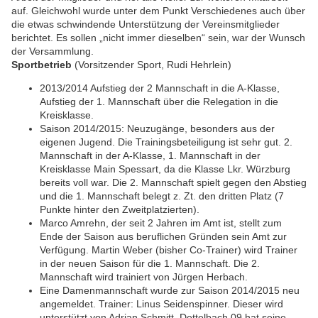
auf. Gleichwohl wurde unter dem Punkt Verschiedenes auch über
die etwas schwindende Unterstützung der Vereinsmitglieder
berichtet. Es sollen „nicht immer dieselben“ sein, war der Wunsch
der Versammlung.
Sportbetrieb
(Vorsitzender Sport, Rudi Hehrlein)
2013/2014 Aufstieg der 2 Mannschaft in die A-Klasse,
Aufstieg der 1. Mannschaft über die Relegation in die
Kreisklasse.
Saison 2014/2015: Neuzugänge, besonders aus der
eigenen Jugend. Die Trainingsbeteiligung ist sehr gut. 2.
Mannschaft in der A-Klasse, 1. Mannschaft in der
Kreisklasse Main Spessart, da die Klasse Lkr. Würzburg
bereits voll war. Die 2. Mannschaft spielt gegen den Abstieg
und die 1. Mannschaft belegt z. Zt. den dritten Platz (7
Punkte hinter den Zweitplatzierten).
Marco Amrehn, der seit 2 Jahren im Amt ist, stellt zum
Ende der Saison aus beruflichen Gründen sein Amt zur
Verfügung. Martin Weber (bisher Co-Trainer) wird Trainer
in der neuen Saison für die 1. Mannschaft. Die 2.
Mannschaft wird trainiert von Jürgen Herbach.
Eine Damenmannschaft wurde zur Saison 2014/2015 neu
angemeldet. Trainer: Linus Seidenspinner. Dieser wird
unterstützt von Adrian Schmitt. Dettelbach 09 hat seine