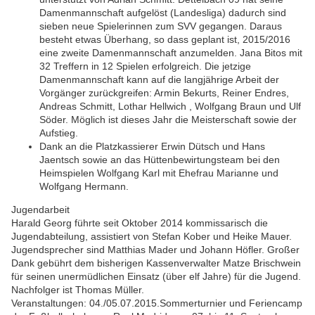
Damenmannschaft aufgelöst (Landesliga) dadurch sind
sieben neue Spielerinnen zum SVV gegangen. Daraus
besteht etwas Überhang, so dass geplant ist, 2015/2016
eine zweite Damenmannschaft anzumelden. Jana Bitos mit
32 Treffern in 12 Spielen erfolgreich. Die jetzige
Damenmannschaft kann auf die langjährige Arbeit der
Vorgänger zurückgreifen: Armin Bekurts, Reiner Endres,
Andreas Schmitt, Lothar Hellwich , Wolfgang Braun und Ulf
Söder. Möglich ist dieses Jahr die Meisterschaft sowie der
Aufstieg.
Dank an die Platzkassierer Erwin Dütsch und Hans
Jaentsch sowie an das Hüttenbewirtungsteam bei den
Heimspielen Wolfgang Karl mit Ehefrau Marianne und
Wolfgang Hermann.
Jugendarbeit
Harald Georg führte seit Oktober 2014 kommissarisch die
Jugendabteilung, assistiert von Stefan Kober und Heike Mauer.
Jugendsprecher sind Matthias Mader und Johann Höfler. Großer
Dank gebührt dem bisherigen Kassenverwalter Matze Brischwein
für seinen unermüdlichen Einsatz (über elf Jahre) für die Jugend.
Nachfolger ist Thomas Müller.
Veranstaltungen: 04./05.07.2015.Sommerturnier und Feriencamp