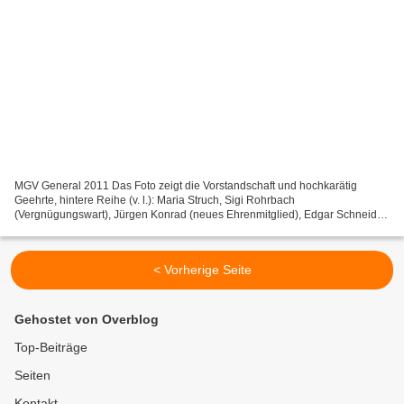
MGV General 2011 Das Foto zeigt die Vorstandschaft und hochkarätig
Geehrte, hintere Reihe (v. l.): Maria Struch, Sigi Rohrbach
(Vergnügungswart), Jürgen Konrad (neues Ehrenmitglied), Edgar Schneider
(zweiter Vorsitzender), Renate Bayerlein, Ernst Liebler...
< Vorherige Seite
Gehostet von Overblog
Top-Beiträge
Seiten
Kontakt