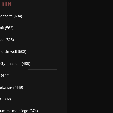
ORIEN
Konzerte (634)
aft (562)
de (525)
nd Umwelt (503)
g Gymnasium (489)
 (477)
altungen (448)
s (392)
um-Heimatpflege (374)