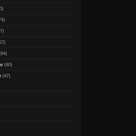
0)
74)
7)
57)
(64)
ar
(60)
r
(47)