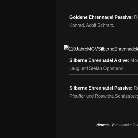
Goldene Ehrennadel Passive:
Ro
Konrad, Adolf Schmitt.
Silberne Ehrennadel Aktive:
Moni
Laug und Stefan Oppmann
Silberne Ehrennadel Passive:
Re
Pfeuffer und Roswitha Schässbur
Hinweis: V
orstehender Text