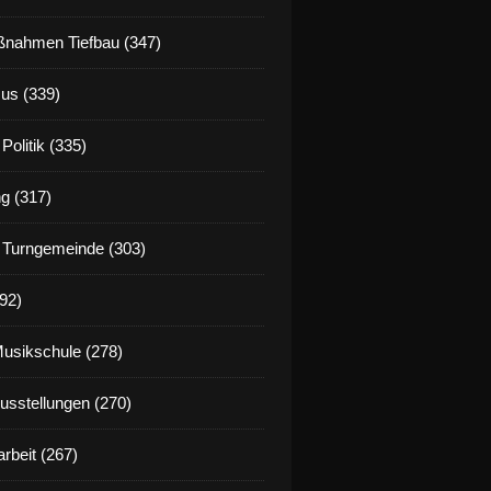
nahmen Tiefbau (347)
us (339)
Politik (335)
g (317)
 Turngemeinde (303)
92)
Musikschule (278)
Ausstellungen (270)
rbeit (267)