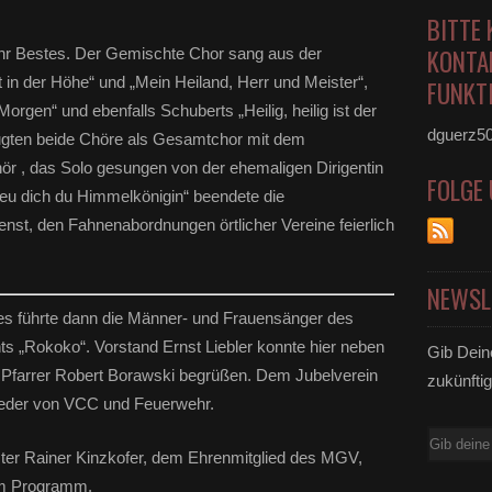
BITTE 
KONTA
hr Bestes. Der Gemischte Chor sang aus der
 in der Höhe“ und „Mein Heiland, Herr und Meister“,
FUNKTI
rgen“ und ebenfalls Schuberts „Heilig, heilig ist der
dguerz5
gten beide Chöre als Gesamtchor mit dem
 , das Solo gesungen von der ehemaligen Dirigentin
FOLGE
reu dich du Himmelkönigin“ beendete die
st, den Fahnenabordnungen örtlicher Vereine feierlich
NEWSL
s führte dann die Männer- und Frauensänger des
s „Rokoko“. Vorstand Ernst Liebler konnte hier neben
Gib Dein
 Pfarrer Robert Borawski begrüßen. Dem Jubelverein
zukünftig
ieder von VCC und Feuerwehr.
E-
er Rainer Kinzkofer, dem Ehrenmitglied des MGV,
Mail
em Programm.