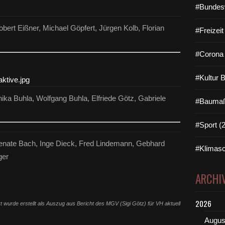
#Bundes
bert Eißner, Michael Göpfert, Jürgen Kolb, Florian
#Freizei
#Corona 
#Kultur 
ka Buhla, Wolfgang Buhla, Elfriede Götz, Gabriele
#Baumaß
#Sport (
nate Bach, Inge Dieck, Fred Lindemann, Gebhard
#Klimasc
ger
ARCHI
2026
 wurde erstellt als Auszug aus Bericht des MGV (Sigi Götz) für VH aktuell
Augus