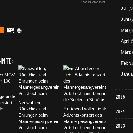
Fotos:Heike Weiß
Juli
(9
Juni
(
Mai
(4
0
April
(
März
NNTE:
Febru
Janua
2025
ngstunde
istert
Neuwahlen,
te
Rückblick und
Ein Abend voller Licht:
2024
Ehrungen beim
Adventskonzert des
Männergesangverein
Männergesangvereins
2023
Veitshöchheim
Veitshöchheim berührt