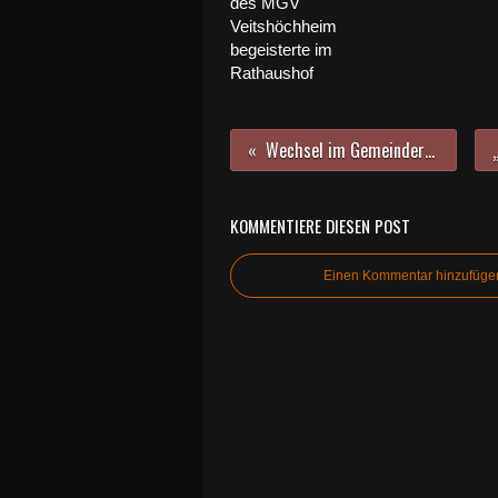
des MGV
Veitshöchheim
begeisterte im
Rathaushof
Wechsel im Gemeinderat: Gertraud Azar löst Ilse Feser ab
KOMMENTIERE DIESEN POST
Einen Kommentar hinzufüge