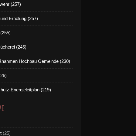
wehr (257)
t und Erholung (257)
(255)
Bücherei (245)
nahmen Hochbau Gemeinde (230)
226)
hutz-Energieleitplan (219)
VE
t
(25)