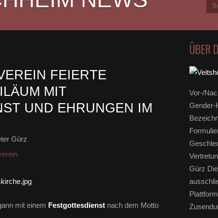
ÜBER 
EREIN FEIERTE
ILÄUM MIT
Vor-/Nac
NST UND EHRUNGEN IM
Gender-H
Bezeichn
Formulie
ter Gürz
Geschlec
erein
Vertretun
Gürz Die
ausschli
Plattform
gann mit einem
Festgottesdienst
nach dem Motto
Zusendun