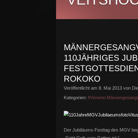
MÄNNERGESANGV
110JÄHRIGES JUB
FESTGOTTESDIE
ROKOKO
Veröffentlicht am
8. Mai 2013
von Die
Kategorien:
#Vereine Männergesangv
Der Jubiläums-Festtag des MGV be
„Gebt Gott, was Gottes ist.“