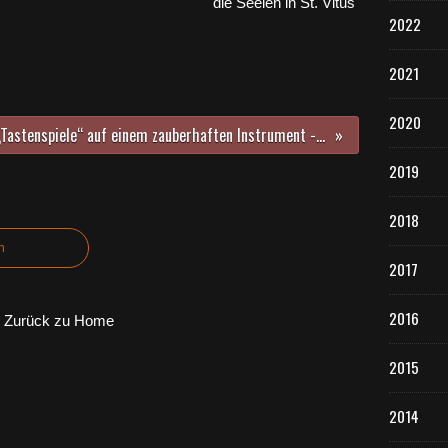
die Seelen in St. Vitus
2022
2021
2020
„Tastenspiele“ auf einem zauberhaften Instrument - Sing- und Musikschule Veitshöchheim erhielt professionellen Flügel
2019
2018
n
2017
2016
Zurück zu Home
2015
2014