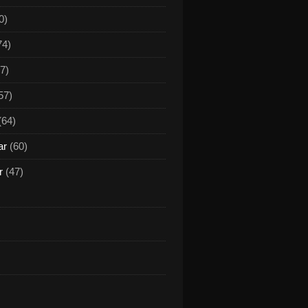
0)
74)
7)
57)
(64)
ar
(60)
r
(47)