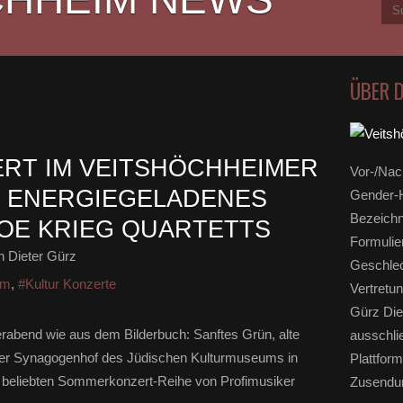
ÜBER 
RT IM VEITSHÖCHHEIMER
Vor-/Nac
 ENERGIEGELADENES
Gender-H
Bezeichn
JOE KRIEG QUARTETTS
Formulie
 Dieter Gürz
Geschlec
um
,
#Kultur Konzerte
Vertretun
Gürz Die
rabend wie aus dem Bilderbuch: Sanftes Grün, alte
ausschli
 der Synagogenhof des Jüdischen Kulturmuseums in
Plattform
r beliebten Sommerkonzert-Reihe von Profimusiker
Zusendun