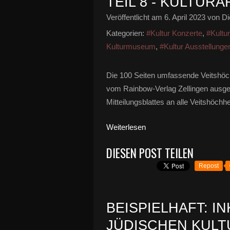
TEIL 8 - KULTURAR
Veröffentlicht am
6. April 2023
von Di
Kategorien:
#Kultur Konzerte
,
#Kultu
Kulturmuseum
,
#Kultur Ausstellunge
Die 100 Seiten umfassende Veitshöc
vom Rainbow-Verlag Zellingen ausgel
Mitteilungsblattes an alle Veitshöchhe
Weiterlesen
DIESEN POST TEILEN
Repost
BEISPIELHAFT: I
JÜDISCHEN KUL