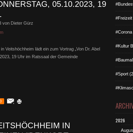
NNERSTAG, 05.10.2023, 19
#Bundes
L
#Freizei
3
von Dieter Gürz
#Corona 
um
#Kultur 
n Veitshöchheim lädt ein zum Vortrag „Von Dr. Abel
0.2023, 19 Uhr im Ratssaal der Gemeinde
#Baumaß
#Sport (
#Klimasc
0
ARCHI
2026
EITSHÖCHHEIM IN
Augus