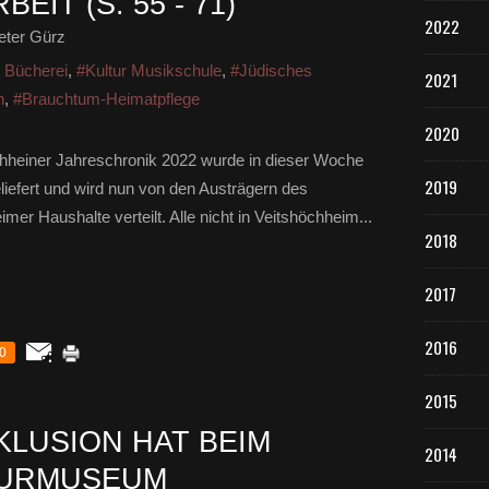
BEIT (S. 55 - 71)
2022
eter Gürz
r Bücherei
,
#Kultur Musikschule
,
#Jüdisches
2021
n
,
#Brauchtum-Heimatpflege
2020
hheiner Jahreschronik 2022 wurde in dieser Woche
2019
iefert und wird nun von den Austrägern des
imer Haushalte verteilt. Alle nicht in Veitshöchheim...
2018
2017
2016
0
2015
NKLUSION HAT BEIM
2014
TURMUSEUM