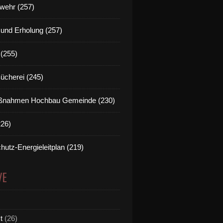
wehr (257)
t und Erholung (257)
(255)
Bücherei (245)
nahmen Hochbau Gemeinde (230)
226)
hutz-Energieleitplan (219)
VE
t
(26)