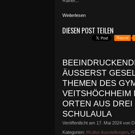
Rainer...
Weiterlesen
DIESEN POST TEILEN
Repost
BEEINDRUCKEND
ÄUSSERST GESEL
HEMEN DES GYMN
EITSHÖCHHEIM MI
RTEN AUS DREI KU
CHULAULA
Veröffentlicht am
17. Mai 2024
von Di
Kategorien:
#Kultur Ausstellungen
,
#