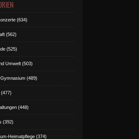
ORIEN
Konzerte (634)
aft (562)
de (525)
nd Umwelt (503)
g Gymnasium (489)
 (477)
altungen (448)
s (392)
um-Heimatpflege (374)