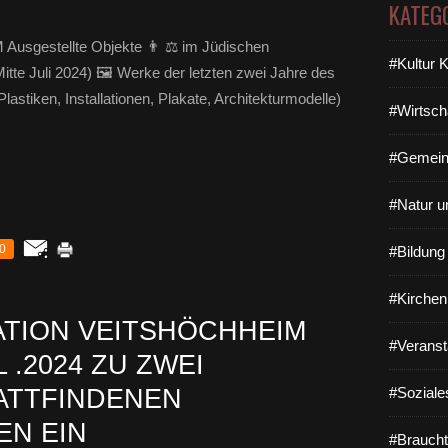
KATEG
M Ausgestellte Objekte 👨 ⚖️ im Jüdischen
#Kultur 
te Juli 2024) 🖼 Werke der letzten zwei Jahre des
stiken, Installationen, Plakate, Architekturmodelle)
#Wirtsch
#Gemein
#Natur u
0
#Bildun
#Kirchen
TION VEITSHÖCHHEIM
#Veranst
L .2024 ZU ZWEI
TATTFINDENEN
#Soziale
EN EIN
#Braucht