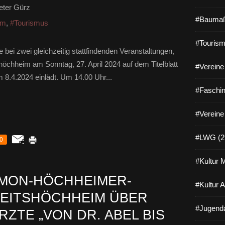
eter Gürz
#Baumaß
um
,
#Tourismus
#Tourism
 bei zwei gleichzeitig stattfindenden Veranstaltungen,
shöchheim am Sonntag, 27. April 2024 auf dem Titelblatt
#Vereine 
 8.4.2024 einlädt. Um 14.00 Uhr...
#Faschin
#Vereine
#LWG (2
0
#Kultur 
IMON-HÖCHHEIMER-
#Kultur 
VEITSHÖCHHEIM ÜBER
#Jugenda
ZTE „VON DR. ABEL BIS