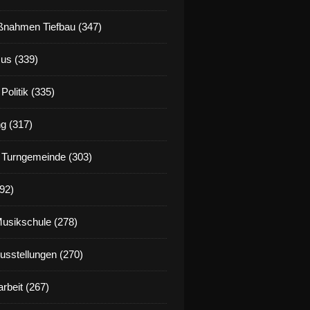
nahmen Tiefbau (347)
us (339)
Politik (335)
g (317)
 Turngemeinde (303)
92)
Musikschule (278)
Ausstellungen (270)
rbeit (267)