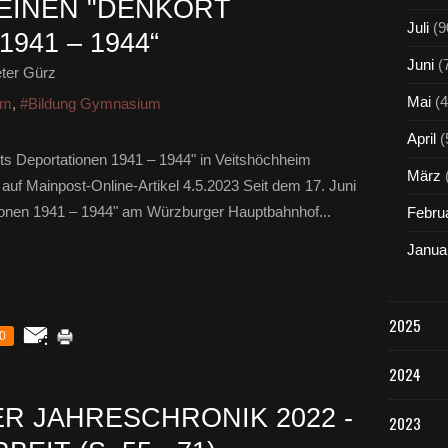
EINEN "DENKORT
Juli
(9
941 – 1944“
Juni
(
ter Gürz
Mai
(4
um
,
#Bildung Gymnasium
April
(
ts Deportationen 1941 – 1944" in Veitshöchheim
März
 auf Mainpost-Online-Artikel 4.5.2023 Seit dem 17. Juni
tionen 1941 – 1944" am Würzburger Hauptbahnhof...
Febru
Janua
2025
0
2024
R JAHRESCHRONIK 2022 -
2023