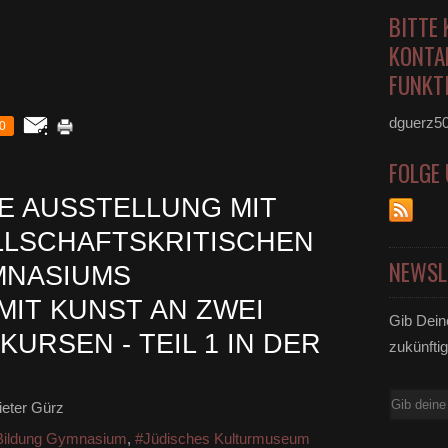
BITTE 
KONTA
FUNKTI
dguerz5
0
FOLGE
E AUSSTELLUNG MIT
LSCHAFTSKRITISCHEN T
NEWSL
ASIUMS V
T KUNST AN ZWEI O
Gib Dein
RSEN - TEIL 1 IN DER S
zukünftig
E-
eter Gürz
Mail
Bildung Gymnasium
,
#Jüdisches Kulturmuseum