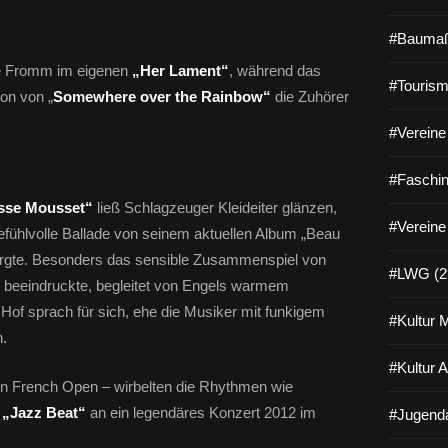
#Baumaß
te Fromm im eigenen
„Her Lament“
, während das
#Tourism
ion von „
Somewhere over the Rainbow“
die Zuhörer
#Vereine 
#Faschin
sse Mousset“
ließ Schlagzeuger Kleideiter glänzen,
#Vereine
gefühlvolle Ballade von seinem aktuellen Album „Beau
gte. Besonders das sensible Zusammenspiel von
#LWG (2
beeindruckte, begleitet von Engels warmem
Hof sprach für sich, ehe die Musiker mit funkigem
#Kultur 
.
#Kultur 
den French Open – wirbelten die Rhythmen wie
t
„Jazz Beat“
an ein legendäres Konzert 2012 im
#Jugenda