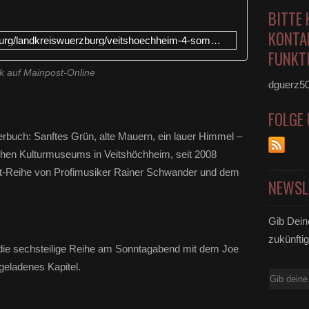
BITTE 
KONTA
https://www.mainpost.de/wuerzburg/landkreiswuerzburg/veitshoechheim-4-sommerkonzert-im-synagogenhof-110619388
FUNKTI
k auf Mainpost-Online
dguerz5
FOLGE
buch: Sanftes Grün, alte Mauern, ein lauer Himmel –
chen Kulturmuseums in Veitshöchheim, seit 2008
t-Reihe von Profimusiker Rainer Schwander und dem
NEWSL
Gib Dein
zukünftig
 die sechsteilige Reihe am Sonntagabend mit dem Joe
geladenes Kapitel.
E-
Mail