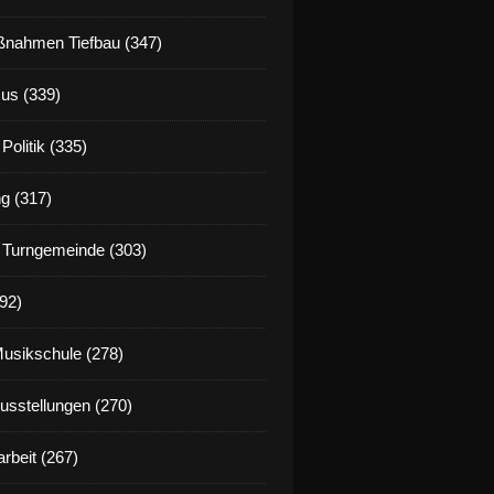
nahmen Tiefbau (347)
us (339)
Politik (335)
g (317)
 Turngemeinde (303)
92)
Musikschule (278)
Ausstellungen (270)
rbeit (267)