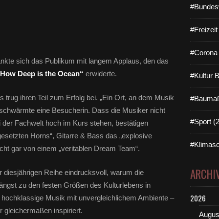
#Bundes
#Freizei
#Corona 
nkte sich das Publikum mit langem Applaus, den das
How Deep is the Ocean“
erwiderte.
#Kultur 
trug ihren Teil zum Erfolg bei. „Ein Ort, an dem Musik
#Baumaß
 schwärmte eine Besucherin. Dass die Musiker nicht
#Sport (
 der Fachwelt hoch im Kurs stehen, bestätigen
rt gesetzten Horns“, Gitarre & Bass das „explosive
#Klimasc
cht gar von einem „veritablen Dream Team“.
ARCHI
r diesjährigen Reihe eindrucksvoll, warum die
gst zu den festen Größen des Kulturlebens in
2026
 hochklassige Musik mit unvergleichlichem Ambiente –
 gleichermaßen inspiriert.
Augus