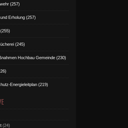
wehr (257)
t und Erholung (257)
(255)
Bücherei (245)
nahmen Hochbau Gemeinde (230)
226)
hutz-Energieleitplan (219)
VE
t
(24)