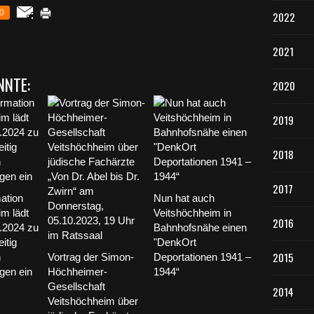
0
2022
2021
NNTE:
2020
2019
2018
2017
mation
Nun hat auch
m lädt
Veitshöchheim in
2016
 .2024 zu
Bahnhofsnähe einen
itig
"DenkOrt
2015
n
Vortrag der Simon-
Deportationen 1941 –
gen ein
Höchheimer-
1944“
Gesellschaft
2014
Veitshöchheim über