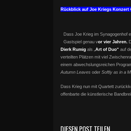
Rückblick auf Joe Kriegs Konzert 
Dass Joe Krieg im Synagogenhof ein
Gastspiel genau v
or vier Jahren.
D
Dierk Rumig
als „
Art of Duo“
auf d
verteilten Plätzen mit viel Zwischen
einem abwechslungsreichen Programm
Autumn Leaves
oder
Softly as in a 
Dass Krieg nun mit Quartett zurückk
offenbarte die künstlerische Bandbrei
DIESEN POST TEILEN