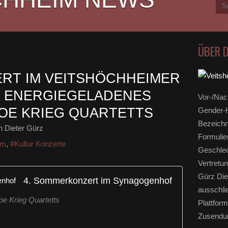
ÜBER 
RT IM VEITSHÖCHHEIMER
 ENERGIEGELADENES
Vor-/Nac
JOE KRIEG QUARTETTS
Gender-H
Bezeichn
 Dieter Gürz
Formulie
um
,
#Kultur Konzerte
Geschlec
Vertretun
Gürz Die
4. Sommerkonzert im Synagogenhof
ausschli
oe Krieg Quartetts
Plattform
Zusendun