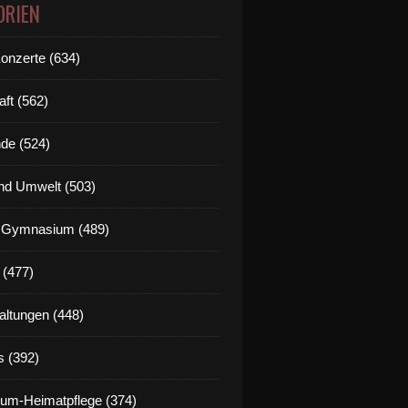
ORIEN
Konzerte (634)
aft (562)
de (524)
nd Umwelt (503)
g Gymnasium (489)
 (477)
altungen (448)
s (392)
um-Heimatpflege (374)