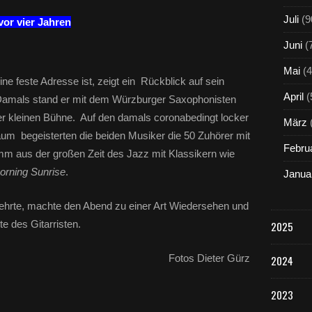
Juli
(9
vor vier Jahren
Juni
(
Mai
(4
e feste Adresse ist, zeigt ein Rückblick auf sein
April
(
amals stand er mit dem Würzburger Saxophonisten
er kleinen Bühne. Auf den damals coronabedingt locker
März
raum begeisterten die beiden Musiker die 50 Zuhörer mit
Febru
 aus der großen Zeit des Jazz mit Klassikern wie
Morning Sunrise
.
Janua
ehrte, machte den Abend zu einer Art Wiedersehen und
te des Gitarristen.
2025
Fotos Dieter Gürz
2024
2023