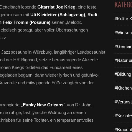
KATEG
 Dettelbach lebende
Gitarrist Joe Krieg,
eine feste
 gemeinsam mit
Uli Kleideiter (Schlagzeug), Rudi
#Kultur 
n Felix Fromm (Posaune)
seinen „Melodic
elodisch geprägt, aber voller Überraschungen
#Wirtsch
azz.
#Gemein
r Jazzposaune in Würzburg, langjähriger Leadposaunist
ied der HR-Bigband, setzte herausragende Akzente.
#Natur u
tionen Kriegs bildeten das Fundament eines
#Bildun
geladen begann, dann wieder lyrisch und gefühlvoll
Bravorufe und mitwippende Füße zeugten von der
#Kirchen
#Veranst
arrangierte
„Funky New Orleans“
von Dr. John.
eine ruhige, fast lyrische Widmung an seinen
#Soziale
hrieben für seine Tochter, ein temperamentvolles
#Braucht