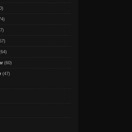
0)
74)
7)
57)
(64)
ar
(60)
r
(47)