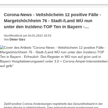
Kesselhut Keine Feiertage bei der Pandemie-Bekämpfung:...
Corona-News - Veitshöcheim 12 positive Fälle -
Margetshöchheim 76 - Stadt-/Land WÜ nun
unter den Inzidenz-TOP Ten in Bayern -
Erfreulich: Divi-Register in WÜ nun auf grün und
Veröffentlicht am 04.01.2022 18:53
in Bayern Hospitalisierungswert unter 3,0 +
Von
Dieter Gürz
Corona-Ampel-Intensivbetten auf gelb
Zwölf positive Corona-Ansteckungen registrierte das Gesundheitsamt in der
letzten Woche in Veitshöchheim. Dies entspricht einem Inzidenzwert von