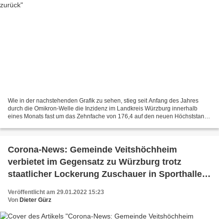
Wie in der nachstehenden Grafik zu sehen, stieg seit Anfang des Jahres
durch die Omikron-Welle die Inzidenz im Landkreis Würzburg innerhalb
eines Monats fast um das Zehnfache von 176,4 auf den neuen Höchststand
heute von 1615,9. Gleichzeitig vermeldete...
Corona-News: Gemeinde Veitshöchheim
verbietet im Gegensatz zu Würzburg trotz
staatlicher Lockerung Zuschauer in Sporthallen
- VCC sagt nun alle weiteren Faschingstermine
Veröffentlicht am 29.01.2022 15:23
ab - Verstärkt Corona-Fälle in Schulen und Kitas
Von
Dieter Gürz
in Stadt/Land WÜ