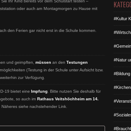
 Sie Ihr Kind bereits vor dem Schulstart testen –
KATEG
ststation oder auch am Montagmorgen zu Hause mit
#Kultur 
r nach den Ferien gar nicht erst in die Schule kommen.
#Wirtsch
#Gemein
#Natur u
nen und geimpften,
müssen
an den
Testungen
öglichkeiten (Testung in der Schule unter Aufsicht bzw.
#Bildun
weiterhin zur Verfügung.
#Kirchen
D-19 bietet eine
Impfung
. Bitte nutzen Sie deshalb für
angebote, so auch im
Rathaus Veitshöchheim am 14.
#Veranst
. Näheres siehe nachstehender Link.
#Soziale
#Braucht