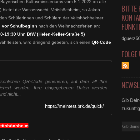
 Bayerischen Kultusministeriums vom 5.1.2022 an alle
BITTE 
) bietet die Wasserwacht Veitshöchheim, so Jakob
KONTA
, den Schülerinnen und Schülern der Veitshöchheimer
FUNKTI
 vor Schulbeginn
nach den Weihnachtsferien an:
0-19:30 Uhr, BfW (Helen-Keller-Straße 5)
dguerz5
ährleisten, wird dringend gebeten, sich einen
QR-Code
FOLGE
sönlichen QR-Code generieren, auf dem all Ihre
NEWSL
eichert werden. Ihre eingegebenen Daten werden
d nicht...
Gib Dein
https://meintest.brk.de/quick/
zukünftig
E-
Veitshöchheim
Mail