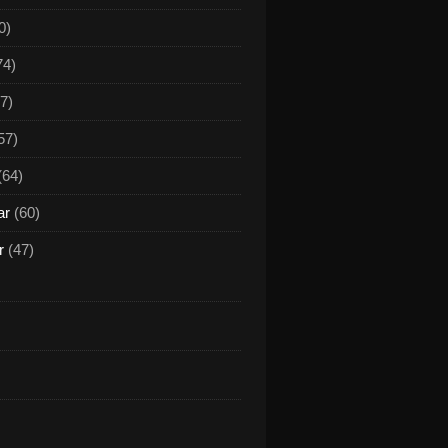
0)
74)
7)
57)
(64)
ar
(60)
r
(47)