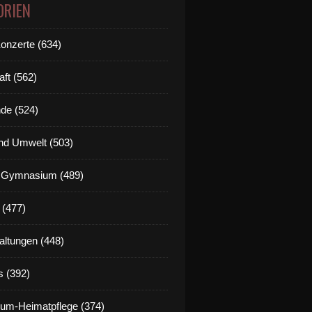
ORIEN
Konzerte (634)
aft (562)
de (524)
nd Umwelt (503)
g Gymnasium (489)
 (477)
altungen (448)
s (392)
um-Heimatpflege (374)