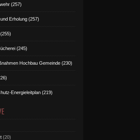
wehr (257)
t und Erholung (257)
(255)
Bücherei (245)
nahmen Hochbau Gemeinde (230)
226)
hutz-Energieleitplan (219)
VE
t
(20)