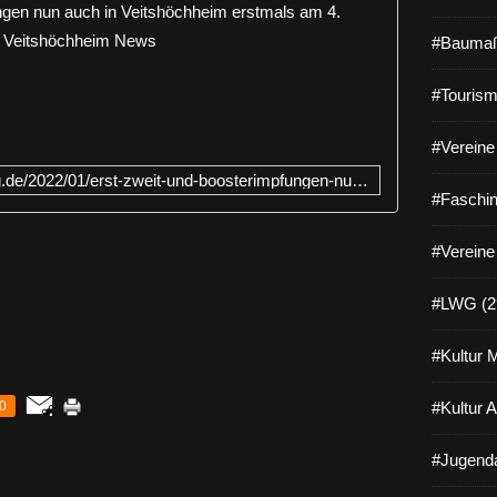
Erst- , Zw
#Baumaß
W
i
#Tourism
e
v
o
#Vereine 
n
https://www.veitshoechheim-blog.de/2022/01/erst-zweit-und-boosterimpfungen-nun-auch-in-veitshochheim-erstmals-am-4.januar-im-rathaus-moglich.html
B
#Faschin
ü
r
#Vereine
g
e
r
#LWG (2
m
e
#Kultur 
i
s
0
#Kultur 
t
e
r
#Jugenda
J