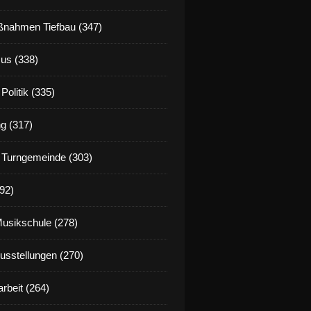
eit- und Boosterimpfungen nun auch in Veitshöchheim e
nahmen Tiefbau (347)
us (338)
Politik (335)
g (317)
 Turngemeinde (303)
92)
Musikschule (278)
Ausstellungen (270)
rbeit (264)