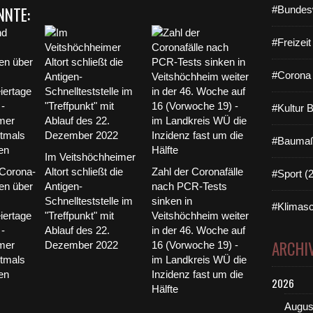
ü
NNTE:
#Bundes
r
g
e
#Freizei
n
G
#Corona 
ö
t
#Kultur 
z
i
n
#Baumaß
d
Im Veitshöchheimer
e
Corona-
Altort schließt die
Zahl der Coronafälle
#Sport (
r
en über
Antigen-
nach PCR-Tests
B
Schnellteststelle im
sinken in
#Klimasc
ü
iertage
"Treffpunkt" mit
Veitshöchheim weiter
r
 -
Ablauf des 22.
in der 46. Woche auf
g
ARCHI
mer
Dezember 2022
16 (Vorwoche 19) -
e
ztmals
im Landkreis WÜ die
r
en
Inzidenz fast um die
v
2026
Hälfte
e
Augus
r