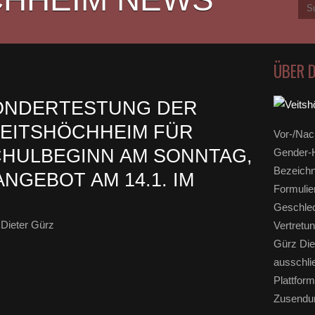
ÜBER 
SONDERTESTUNG DER
EITSHÖCHHEIM FÜR
Vor-/Nac
HULBEGINN AM SONNTAG,
Gender-H
Bezeichn
ANGEBOT AM 14.1. IM
Formulie
Geschlec
Dieter Gürz
Vertretun
Gürz Die
ausschli
Plattform
Zusendun