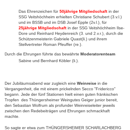
Das Ehrenzeichen für
50jährige Mitgliedschaft
in der
SSG Veitshöchheim erhielten
Christiane Schubert (3.v.l.)
und im BSSB und im DSB Josef Epple (2v.l.), für
25jährige Mitgliedschaft
in der SSG Veitshöchheim Ilse-
Dore und Reinhard Heydenreich (3. und 2.v.r.), durch die
Schützenmeisterin Gabriele Quast(li.) und ihrem
Stellvertreter Roman Pfeuffer (re.).
urch die Ehrungen führte das bewährte
Moderatorenteam
D
Sabine und Bernhard Köbler (li.).
Der Jubiläumsabend war zugleich eine
Weinreise
in die
Vergangenheit, die mit einem prickelnden Secco "Fridericco"
begann.
Jede der fünf Stationen hielt einen guten fränkischen
Tropfen des Thüngersheimer Weingutes Geiger junior bereit,
den Sebastian Wolfrum als profunder Weinreiseleiter jeweils
zwischen den Redebeiträgen und Ehrungen schmackhaft
machte.
So sagte er etwa zum THÜNGERSHEIMER SCHARLACHBERG