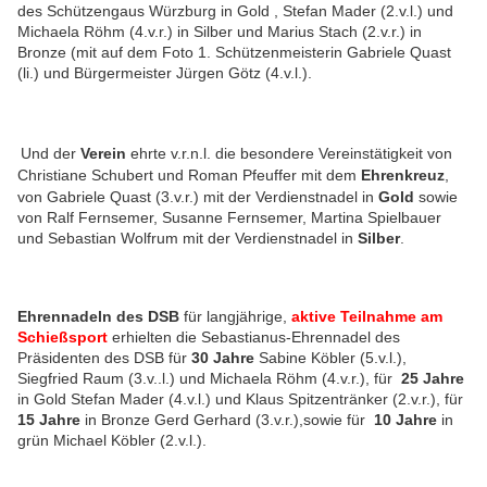
des Schützengaus Würzburg in Gold , Stefan Mader (2.v.l.) und
Michaela Röhm (4.v.r.) in Silber und Marius Stach (2.v.r.) in
Bronze (mit auf dem Foto 1. Schützenmeisterin Gabriele Quast
(li.) und Bürgermeister Jürgen Götz (4.v.l.).
Und der
Verein
ehrte v.r.n.l. die besondere Vereinstätigkeit von
Christiane Schubert und Roman Pfeuffer mit dem
Ehrenkreuz
,
von
Gabriele Quast (3.v.r.) mit der Verdienstnadel in
Gold
sowie
von
Ralf Fernsemer, Susanne Fernsemer, Martina Spielbauer
und Sebastian Wolfrum mit der Verdienstnadel in
Silber
.
Ehrennadeln des DSB
für langjährige,
aktive Teilnahme am
Schießsport
erhielten die Sebastianus-Ehrennadel des
Präsidenten des DSB für
30 Jahre
Sabine Köbler (5.v.l.),
Siegfried Raum (3.v..l.) und Michaela Röhm (4.v.r.), für
25 Jahre
in Gold Stefan Mader (4.v.l.) und Klaus Spitzentränker (2.v.r.), für
15 Jahre
in Bronze Gerd Gerhard (3.v.r.),sowie für
10 Jahre
in
grün
Michael Köbler (2.v.l.).