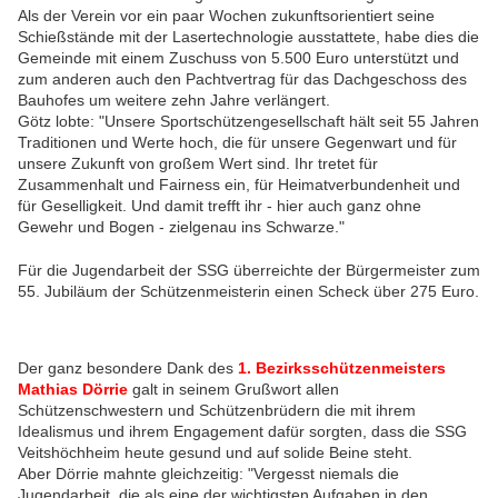
Als der Verein vor ein paar Wochen zukunftsorientiert seine
Schießstände mit der Lasertechnologie ausstattete, habe dies die
Gemeinde mit einem Zuschuss von 5.500 Euro unterstützt und
zum anderen auch den Pachtvertrag für das Dachgeschoss des
Bauhofes um weitere zehn Jahre verlängert.
Götz lobte: "Unsere Sportschützengesellschaft hält seit 55 Jahren
Traditionen und Werte hoch, die für unsere Gegenwart und für
unsere Zukunft von großem Wert sind. Ihr tretet für
Zusammenhalt und Fairness ein, für Heimatverbundenheit und
für Geselligkeit. Und damit trefft ihr - hier auch ganz ohne
Gewehr und Bogen - zielgenau ins Schwarze."
Für die Jugendarbeit der SSG überreichte der Bürgermeister zum
55. Jubiläum der Schützenmeisterin einen Scheck über 275 Euro.
Der ganz besondere Dank des
1
.
Bezirksschützenmeisters
Mathias Dörrie
galt in seinem Grußwort allen
Schützenschwestern und Schützenbrüdern die mit ihrem
Idealismus und ihrem Engagement dafür sorgten, dass die SSG
Veitshöchheim heute gesund und auf solide Beine steht.
Aber Dörrie mahnte gleichzeitig: "Vergesst niemals die
Jugendarbeit, die als eine der wichtigsten Aufgaben in den