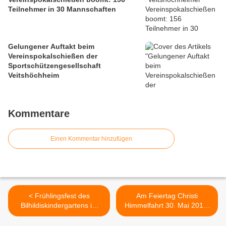
Teilnehmer in 30 Mannschaften
Gelungener Auftakt beim
Vereinspokalschießen der
Sportschützengesellschaft
Veitshöchheim
Kommentare
Einen Kommentar hinzufügen
< Frühlingsfest des
Am Feiertag Christi
Bilhildiskindergartens im
Himmelfahrt 30. Mai 2019:
Zeichen von EINER WELT
5. Promenadenmischung
FÜR ALLE
an der Veitshöchheimer