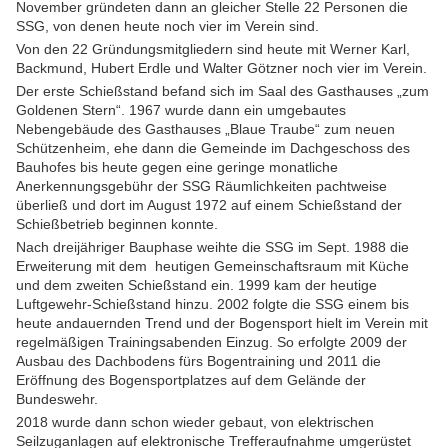
November gründeten dann an gleicher Stelle 22 Personen die
SSG, von denen heute noch vier im Verein sind.
Von den 22 Gründungsmitgliedern sind heute mit Werner Karl,
Backmund, Hubert Erdle und Walter Götzner noch vier im Verein.
Der erste Schießstand befand sich im Saal des Gasthauses „zum
Goldenen Stern“. 1967 wurde dann ein umgebautes
Nebengebäude des Gasthauses „Blaue Traube“ zum neuen
Schützenheim, ehe dann die Gemeinde im Dachgeschoss des
Bauhofes bis heute gegen eine geringe monatliche
Anerkennungsgebühr der SSG Räumlichkeiten pachtweise
überließ und dort im August 1972 auf einem Schießstand der
Schießbetrieb beginnen konnte.
Nach dreijähriger Bauphase weihte die SSG im Sept. 1988 die
Erweiterung mit dem heutigen Gemeinschaftsraum mit Küche
und dem zweiten Schießstand ein. 1999 kam der heutige
Luftgewehr-Schießstand hinzu. 2002 folgte die SSG einem bis
heute andauernden Trend und der Bogensport hielt im Verein mit
regelmäßigen Trainingsabenden Einzug. So erfolgte 2009 der
Ausbau des Dachbodens fürs Bogentraining und 2011 die
Eröffnung des Bogensportplatzes auf dem Gelände der
Bundeswehr.
2018 wurde dann schon wieder gebaut, von elektrischen
Seilzuganlagen auf elektronische Trefferaufnahme umgerüstet