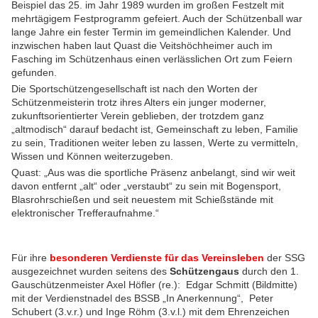
Beispiel das 25. im Jahr 1989 wurden im großen Festzelt mit
mehrtägigem Festprogramm gefeiert. Auch der Schützenball war
lange Jahre ein fester Termin im gemeindlichen Kalender. Und
inzwischen haben laut Quast die Veitshöchheimer auch im
Fasching im Schützenhaus einen verlässlichen Ort zum Feiern
gefunden.
Die Sportschützengesellschaft ist nach den Worten der
Schützenmeisterin trotz ihres Alters ein junger moderner,
zukunftsorientierter Verein geblieben, der trotzdem ganz
„altmodisch“ darauf bedacht ist, Gemeinschaft zu leben, Familie
zu sein, Traditionen weiter leben zu lassen, Werte zu vermitteln,
Wissen und Können weiterzugeben.
Quast: „Aus was die sportliche Präsenz anbelangt, sind wir weit
davon entfernt „alt“ oder „verstaubt“ zu sein mit Bogensport,
Blasrohrschießen und seit neuestem mit Schießstände mit
elektronischer Trefferaufnahme.“
Für ihre
besonderen Verdienste für das Vereinsleben
der SSG
ausgezeichnet wurden seitens des
Schützengaus
durch den 1.
Gauschützenmeister Axel Höfler (re.): Edgar Schmitt (Bildmitte)
mit der Verdienstnadel des BSSB „In Anerkennung“, Peter
Schubert (3.v.r.) und Inge Röhm (3.v.l.) mit dem Ehrenzeichen