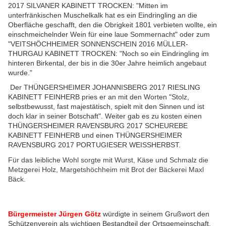
2017 SILVANER KABINETT TROCKEN: "Mitten im
unterfränkischen Muschelkalk hat es ein Eindringling an die
Oberfläche geschafft, den die Obrigkeit 1801 verbieten wollte, ein
einschmeichelnder Wein für eine laue Sommernacht" oder zum
"VEITSHÖCHHEIMER SONNENSCHEIN 2016 MÜLLER-
THURGAU KABINETT TROCKEN: "Noch so ein Eindringling im
hinteren Birkental, der bis in die 30er Jahre heimlich angebaut
wurde."
Der THÜNGERSHEIMER JOHANNISBERG 2017 RIESLING
KABINETT FEINHERB pries er an mit den Worten "Stolz,
selbstbewusst, fast majestätisch, spielt mit den Sinnen und ist
doch klar in seiner Botschaft". Weiter gab es zu kosten einen
THÜNGERSHEIMER RAVENSBURG 2017 SCHEUREBE
KABINETT FEINHERB und einen THÜNGERSHEIMER
RAVENSBURG 2017 PORTUGIESER WEISSHERBST.
Für das leibliche Wohl sorgte mit Wurst, Käse und Schmalz die
Metzgerei Holz, Margetshöchheim mit Brot der Bäckerei Maxl
Bäck.
Bürgermeister Jürgen Götz
würdigte in seinem Grußwort den
Schützenverein als wichtigen Bestandteil der Ortsgemeinschaft.