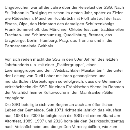
Ungebrochen war all die Jahre über die Reiselust der SSG. Nach
St. Johann in Tirol ging es schon im ersten Jahr, später zu Zielen
wie Rüdesheim, München Hochbrück mit Floßfahrt auf der Isar,
Elsass, Olpe, den Heimatort des damaligen Schützenkönigs
Frank Sommerhoff, das Münchner Oktoberfest zum traditionellen
Trachten- und Schützenumzug, Quedlinburg, Bremen, das
Erzgebirge, Berlin, Hamburg, Prag, das Trentino und in die
Partnergemeinde Geithain.
Von sich reden macht die SSG in den 80er Jahren des letzten
Jahrhunderts u.a. mit einer „Plattlergruppe“, einer
Laiensinggruppe und den „Veitsbachtaler Musikanten
“,
die unter
der Leitung von Rudi Lober mit ihren gesanglichen und
mundartlichen Darbietungen so erfolgreich, dass die Gemeinde
Veitshöchheim die SSG für einen Fränkischen Abend im Rahmen
der Veitshöchheimer Kulturwoche in den Mainfranken-Sälen
engagierte.
Die SSG beteiligte sich von Beginn an auch am öffentlichen
Leben der Gemeinde. Seit 1971 richtet sie jährlich das Vitusfest
aus, 1988 bis 2000 beteiligte sich die SSG mit einem Stand am
Altortfest, 1989, 1997 und 2016 holte sie den Bezirksschützentag
nach Veitshöchheim und die großen Vereinsjubiläen, wie zum