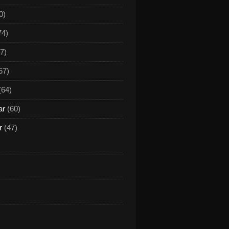
0)
74)
7)
57)
(64)
ar
(60)
r
(47)