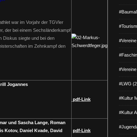
#Baumaß
tathlet war im Vorjahr der TGVler
#Tourism
r, der bei einem Sechsländerkampf
 Diskus siegte und bei den
#Vereine 
isterschaften im Zehnkampf den
#Faschin
#Vereine
#LWG (2
rill Jogannes
#Kultur 
pdf-Link
#Kultur 
tmar und Sascha Lange, Roman
#Jugenda
s Kotov, Daniel Kvade, David
pdf-Link