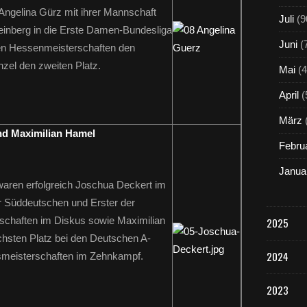
 Angelina Gürz mit ihrer Mannschaft
Juli
(9
inberg in die Erste Damen-Bundesliga
Juni
(
den Hessenmeisterschaften den
nzel den zweiten Platz.
Mai
(4
April
(
März
nd Maximilian Hamel
Febru
Janua
k waren erfolgreich Joschua Deckert im
er Süddeutschen und Erster der
schaften im Diskus sowie Maximilian
2025
hsten Platz bei den Deutschen A-
2024
meisterschaften im Zehnkampf.
2023