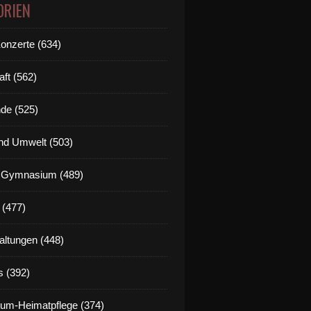
ORIEN
Konzerte (634)
aft (562)
de (525)
nd Umwelt (503)
g Gymnasium (489)
 (477)
altungen (448)
s (392)
um-Heimatpflege (374)