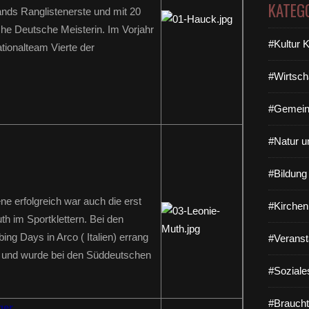
KATEG
ands Ranglistenerste und mit 20
che Deutsche Meisterin. Im Vorjahr
#Kultur 
tionalteam Vierte der
#Wirtsch
#Gemein
#Natur u
#Bildun
e erfolgreich war auch die erst
#Kirchen
th im Sportklettern. Bei den
ng Days in Arco ( Italien) errang
#Veranst
z und wurde bei den Süddeutschen
#Soziale
#Braucht
ger