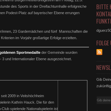
BITTE 
tunde des Sports in der Dreifachturnhalle erfolgreiche
KONTA
inen Podest-Platz auf bayerischer Ebene errungen
FUNKTI
dguerz5
er/innen, 23 Gardemädchen und fünf Mannschaften die
Kriterien im Vorjahr großartige Erfolge erzielten.
FOLGE
goldenen Sportmedaille
der Gemeinde wurden
- 3 und Internationaler Ebene ausgezeichnet.
NEWSL
Gib Dein
zukünftig
 seit 2009 in Veitshöchheim
E-
elerin Kathrin Hauck. Die für den
Mail
lub spielende Nationalspielerin ist