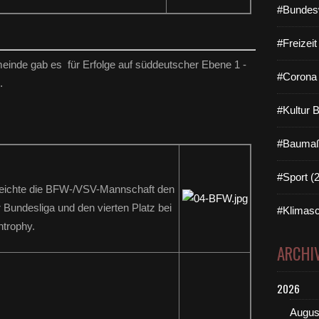
#Bundes
#Freizei
inde gab es für Erfolge auf süddeutscher Ebene 1 -
#Corona 
.
#Kultur 
#Baumaß
#Sport (
rreichte die BFW-/VSV-Mannschaft den
r Bundesliga und den vierten Platz bei
#Klimasc
ntrophy.
ARCHI
2026
Augus