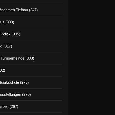
nahmen Tiefbau (347)
us (339)
Politik (335)
g (317)
 Turngemeinde (303)
92)
Musikschule (278)
Ausstellungen (270)
rbeit (267)