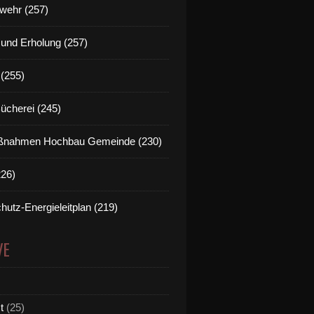
wehr (257)
t und Erholung (257)
(255)
Bücherei (245)
nahmen Hochbau Gemeinde (230)
226)
hutz-Energieleitplan (219)
VE
t
(25)