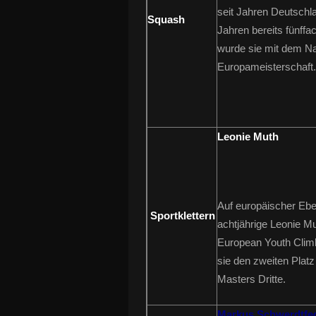
seit Jahren Deutschl
Squash
Jahren bereits fünffa
wurde sie mit dem Na
Europameisterschaft.
Leonie Muth
Auf europäischer Eben
Sportklettern
achtjährige Leonie Mu
European Youth Climbi
sie den zweiten Plat
Masters Dritte.
Markus Schwerdtfe