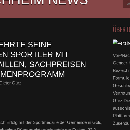
ÜBER 
EHRTE SEINE
N SPORTLER MIT
Vor-/Nac
ILLEN, SACHPREISEN
Gender-H
Bezeichn
AHMENPROGRAMM
Formulie
Dieter Gürz
Geschlec
Vertretun
Gürz Die
ausschli
Plattform
h Erfolg mit der Sportmedaille der Gemeinde in Gold,
Zusendun
chheims Bürgermeisterdreigestrin am Freitag, 22.3.