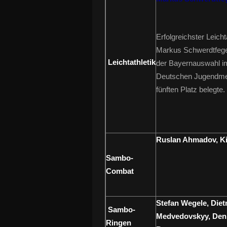
Erfolgreichster Leich
Markus Schwerdtfege
Leichtathletik
der Bayernauswahl im
Deutschen Jugendme
fünften Platz belegte.
Ruslan Ahmadov, Ki
Sambo-
Combat
Stefan Wegele, Die
Sambo-
Medvedovskyy, Deni
Ringen