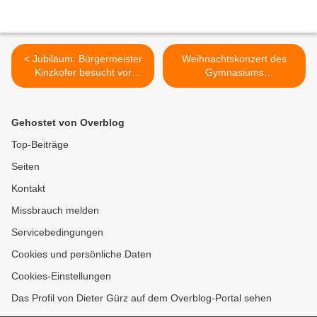
< Jubiläum: Bürgermeister
Weihnachtskonzert des
Kinzkofer besucht vor
Gymnasiums
Weihnachten schon im 25.
Veitshöchheim auf hohem
Jahr auswärts
Niveau >
untergebrachte Senioren
Gehostet von Overblog
Top-Beiträge
Seiten
Kontakt
Missbrauch melden
Servicebedingungen
Cookies und persönliche Daten
Cookies-Einstellungen
Das Profil von Dieter Gürz auf dem Overblog-Portal sehen