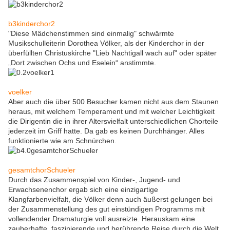
b3kinderchor2
"Diese Mädchenstimmen sind einmalig" schwärmte
Musikschulleiterin Dorothea Völker, als der Kinderchor in der
überfüllten Christuskirche "Lieb Nachtigall wach auf" oder später
„Dort zwischen Ochs und Eselein“ anstimmte.
voelker
Aber auch die über 500 Besucher kamen nicht aus dem Staunen
heraus, mit welchem Temperament und mit welcher Leichtigkeit
die Dirigentin die in ihrer Altersvielfalt unterschiedlichen Chorteile
jederzeit im Griff hatte. Da gab es keinen Durchhänger. Alles
funktionierte wie am Schnürchen.
gesamtchorSchueler
Durch das Zusammenspiel von Kinder-, Jugend- und
Erwachsenenchor ergab sich eine einzigartige
Klangfarbenvielfalt, die Völker denn auch äußerst gelungen bei
der Zusammenstellung des gut einstündigen Programms mit
vollendender Dramaturgie voll ausreizte. Herauskam eine
zauberhafte, faszinierende und berührende Reise durch die Welt