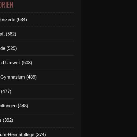
ORIEN
Konzerte (634)
aft (562)
de (525)
nd Umwelt (503)
g Gymnasium (489)
 (477)
altungen (448)
s (392)
um-Heimatpflege (374)