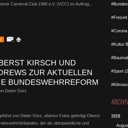
eimer Carneval Club 1966 e.V. (VCC) im Auftrag...
#Bundes
#Freizei
#Corona 
0
#Kultur 
#Baumaß
OBERST KIRSCH UND
DREWS ZUR AKTUELLEN
#Sport (
DIE BUNDESWEHRREFORM
#Klimasc
n Dieter Gürz
ARCHI
2026
führt von Dieter Gürz, ebenso Fotos gefertigt Oberst
undeswehrVerbandes, der als überparteiliche und
Augus