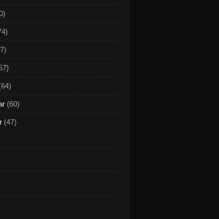
0)
74)
7)
57)
(64)
ar
(60)
r
(47)