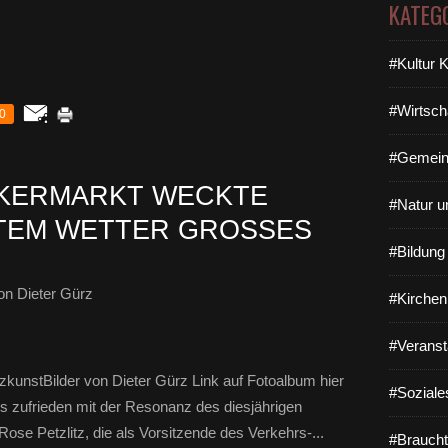
KATEG
#Kultur 
#Wirtsch
0
#Gemein
KERMARKT WECKTE
#Natur u
EM WETTER GROSSES I
#Bildun
n Dieter Gürz
#Kirchen
#Veranst
zkunstBilder von Dieter Gürz Link auf Fotoalbum hier
#Soziale
rs zufrieden mit der Resonanz des diesjährigen
se Petzlitz, die als Vorsitzende des Verkehrs-...
#Braucht