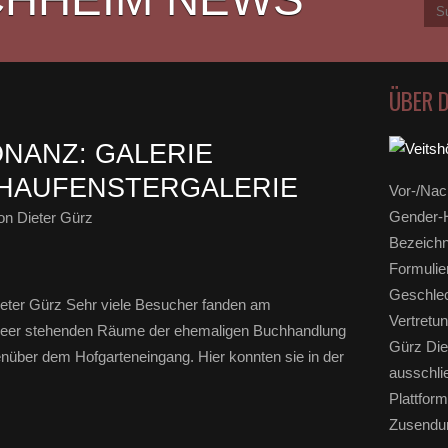
ÜBER 
NANZ: GALERIE
SCHAUFENSTERGALERIE
Vor-/Nac
Gender-H
n Dieter Gürz
Bezeichn
Formulie
Geschlec
ieter Gürz Sehr viele Besucher fanden am
Vertretun
 leer stehenden Räume der ehemaligen Buchhandlung
Gürz Die
enüber dem Hofgarteneingang. Hier konnten sie in der
ausschli
Plattform
Zusendun