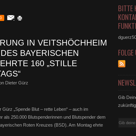
BITTE 
KONTA
0
FUNKTI
dguerz5
RUNG IN VEITSHÖCHHEIM
FOLGE
T DES BAYERISCHEN
HRTE 160 „STILLE
TAGS“
NEWSL
n Dieter Gürz
Gib Dein
zukünftig
r Gürz „Spende Blut – rette Leben“ – auch im
hr als 250.000 Blutspenderinnen und Blutspender dem
E-
Bayerischen Roten Kreuzes (BSD). Am Montag ehrte
Mail