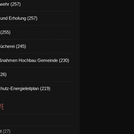
wehr (257)
t und Erholung (257)
(255)
Bücherei (245)
nahmen Hochbau Gemeinde (230)
226)
hutz-Energieleitplan (219)
VE
t
(27)