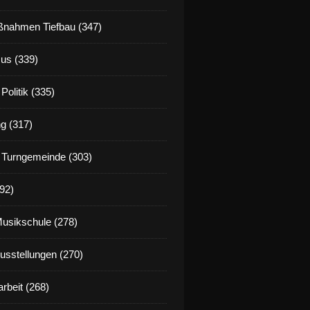
nahmen Tiefbau (347)
us (339)
Politik (335)
g (317)
 Turngemeinde (303)
92)
Musikschule (278)
Ausstellungen (270)
rbeit (268)