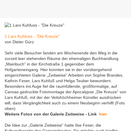
1 Lars Kuhfuss - "Die Kreuze"
von Dieter Gürz
Sehr viele Besucher fanden am Wochenende den Weg in die
zurzeit leer stehenden Räume der ehemaligen Buchhandlung
„Mainbuch“ in der Kirchstraße 1 gegenüber dem
Hofgarteneingang. Hier konnten sie in der vorübergehend
eingerichteten Galerie „Zeitweise“ Arbeiten von Sophie Brandes,
Kathrin Feser, Lars Kuhfuß und Helga Teuber bewundern.
Besonders ins Auge fiel die raumfüllende, großformatige, auf
Canvas gedruckte Fotomontage der Apocalypse „Die Kreuze“ von
Lars Kuhfuß, mit der der Veitshöchheimer Künstler ausdrücken
will, dass Vergänglichkeit auch zu einem Neubeginn verhilft (Foto
oben)
Weitere Fotos von der Galerie Zeitweise - Link
hier
Die Idee zur „Galerie Zeitweise“ hatte Ilse Feser, die
Kulturreferentin des Gemeinderates. Sie möchte auch künftig