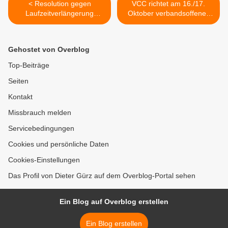
< Resolution gegen
VCC richtet am 16./17.
Laufzeitverlängerung
Oktober verbandsoffenes
Atomkraftwerk
Qualifikationsturnier
Grafenrheinfeld
Franken im
karnevalistischen Tanzsport
Gehostet von Overblog
aus >
Top-Beiträge
Seiten
Kontakt
Missbrauch melden
Servicebedingungen
Cookies und persönliche Daten
Cookies-Einstellungen
Das Profil von Dieter Gürz auf dem Overblog-Portal sehen
Ein Blog auf Overblog erstellen
Ein Blog erstellen