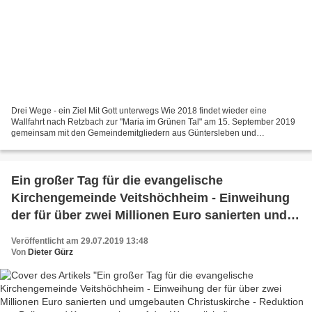
Drei Wege - ein Ziel Mit Gott unterwegs Wie 2018 findet wieder eine
Wallfahrt nach Retzbach zur "Maria im Grünen Tal" am 15. September 2019
gemeinsam mit den Gemeindemitgliedern aus Güntersleben und
Thüngersheim statt. In diesem Jahr wird erstmals auch...
Ein großer Tag für die evangelische
Kirchengemeinde Veitshöchheim - Einweihung
der für über zwei Millionen Euro sanierten und
umgebauten Christuskirche - Reduktion von
Veröffentlicht am 29.07.2019 13:48
Ballast und Konzentration auf das Wesentliche
Von
Dieter Gürz