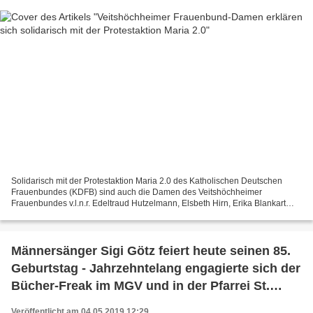
Solidarisch mit der Protestaktion Maria 2.0 des Katholischen Deutschen
Frauenbundes (KDFB) sind auch die Damen des Veitshöchheimer
Frauenbundes v.l.n.r. Edeltraud Hutzelmann, Elsbeth Hirn, Erika Blankart
und Waltraud Sturm. So brachte die örtliche Vorsitzende...
Männersänger Sigi Götz feiert heute seinen 85.
Geburtstag - Jahrzehntelang engagierte sich der
Bücher-Freak im MGV und in der Pfarrei St.
Vitus
Veröffentlicht am 04.05.2019 12:29