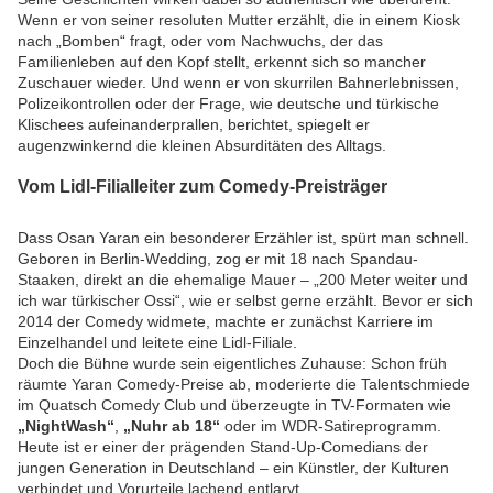
Wenn er von seiner resoluten Mutter erzählt, die in einem Kiosk
nach „Bomben“ fragt, oder vom Nachwuchs, der das
Familienleben auf den Kopf stellt, erkennt sich so mancher
Zuschauer wieder. Und wenn er von skurrilen Bahnerlebnissen,
Polizeikontrollen oder der Frage, wie deutsche und türkische
Klischees aufeinanderprallen, berichtet, spiegelt er
augenzwinkernd die kleinen Absurditäten des Alltags.
Vom Lidl-Filialleiter zum Comedy-Preisträger
Dass Osan Yaran ein besonderer Erzähler ist, spürt man schnell.
Geboren in Berlin-Wedding, zog er mit 18 nach Spandau-
Staaken, direkt an die ehemalige Mauer – „200 Meter weiter und
ich war türkischer Ossi“, wie er selbst gerne erzählt. Bevor er sich
2014 der Comedy widmete, machte er zunächst Karriere im
Einzelhandel und leitete eine Lidl-Filiale.
Doch die Bühne wurde sein eigentliches Zuhause: Schon früh
räumte Yaran Comedy-Preise ab, moderierte die Talentschmiede
im Quatsch Comedy Club und überzeugte in TV-Formaten wie
„NightWash“
,
„Nuhr ab 18“
oder im WDR-Satireprogramm.
Heute ist er einer der prägenden Stand-Up-Comedians der
jungen Generation in Deutschland – ein Künstler, der Kulturen
verbindet und Vorurteile lachend entlarvt.