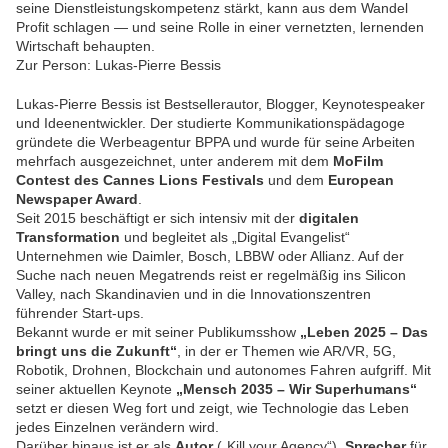
seine Dienstleistungskompetenz stärkt, kann aus dem Wandel
Profit schlagen — und seine Rolle in einer vernetzten, lernenden
Wirtschaft behaupten.
Zur Person: Lukas-Pierre Bessis
Lukas-Pierre Bessis ist Bestsellerautor, Blogger, Keynotespeaker
und Ideenentwickler. Der studierte Kommunikationspädagoge
gründete die Werbeagentur BPPA und wurde für seine Arbeiten
mehrfach ausgezeichnet, unter anderem mit dem
MoFilm
Contest des Cannes Lions Festivals
und dem
European
Newspaper Award
.
Seit 2015 beschäftigt er sich intensiv mit der
digitalen
Transformation
und begleitet als „Digital Evangelist“
Unternehmen wie Daimler, Bosch, LBBW oder Allianz. Auf der
Suche nach neuen Megatrends reist er regelmäßig ins Silicon
Valley, nach Skandinavien und in die Innovationszentren
führender Start-ups.
Bekannt wurde er mit seiner Publikumsshow
„Leben 2025 – Das
bringt uns die Zukunft“
, in der er Themen wie AR/VR, 5G,
Robotik, Drohnen, Blockchain und autonomes Fahren aufgriff. Mit
seiner aktuellen Keynote
„Mensch 2035 – Wir Superhumans“
setzt er diesen Weg fort und zeigt, wie Technologie das Leben
jedes Einzelnen verändern wird.
Darüber hinaus ist er als
Autor
(„Kill your Agency“),
Sprecher
für