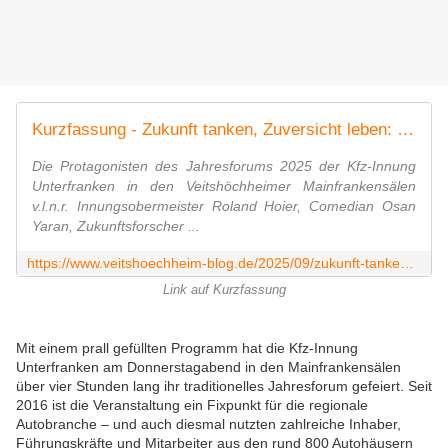
Kurzfassung - Zukunft tanken, Zuversicht leben: Jahresforum der Kfz-Innung Unterfranken in den Mainfrankensälen begeistert mit Innovation, Motivation und Humor - Veitshöchheim News
Die Protagonisten des Jahresforums 2025 der Kfz-Innung
Unterfranken in den Veitshöchheimer Mainfrankensälen
v.l.n.r. Innungsobermeister Roland Hoier, Comedian Osan
Yaran, Zukunftsforscher ...
https://www.veitshoechheim-blog.de/2025/09/zukunft-tanken-zuversicht-leben-jahresforum-der-kfz-innung-unterfranken-begeistert-mit-innovation-motivation-und-humor.html
Link auf Kurzfassung
Mit einem prall gefüllten Programm hat die Kfz-Innung
Unterfranken am Donnerstagabend in den Mainfrankensälen
über vier Stunden lang ihr traditionelles Jahresforum gefeiert. Seit
2016 ist die Veranstaltung ein Fixpunkt für die regionale
Autobranche – und auch diesmal nutzten zahlreiche Inhaber,
Führungskräfte und Mitarbeiter aus den rund 800 Autohäusern