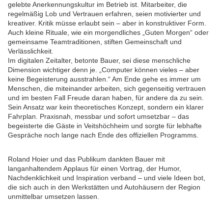
gelebte Anerkennungskultur im Betrieb ist. Mitarbeiter, die
regelmäßig Lob und Vertrauen erfahren, seien motivierter und
kreativer. Kritik müsse erlaubt sein – aber in konstruktiver Form.
Auch kleine Rituale, wie ein morgendliches „Guten Morgen“ oder
gemeinsame Teamtraditionen, stiften Gemeinschaft und
Verlässlichkeit.
Im digitalen Zeitalter, betonte Bauer, sei diese menschliche
Dimension wichtiger denn je. „Computer können vieles – aber
keine Begeisterung ausstrahlen.“ Am Ende gehe es immer um
Menschen, die miteinander arbeiten, sich gegenseitig vertrauen
und im besten Fall Freude daran haben, für andere da zu sein.
Sein Ansatz war kein theoretisches Konzept, sondern ein klarer
Fahrplan. Praxisnah, messbar und sofort umsetzbar – das
begeisterte die Gäste in Veitshöchheim und sorgte für lebhafte
Gespräche noch lange nach Ende des offiziellen Programms.
Roland Hoier und das Publikum dankten Bauer mit
langanhaltendem Applaus für einen Vortrag, der Humor,
Nachdenklichkeit und Inspiration verband – und viele Ideen bot,
die sich auch in den Werkstätten und Autohäusern der Region
unmittelbar umsetzen lassen.