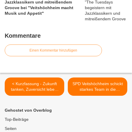
Jazzklassikern und mitreißendem
Groove bei "Veitshöchheim macht
Musik und Appetit"
Kommentare
Einen Kommentar hinzufügen
< Kurzfassung - Zukunft
SPD Veitshöchheim schickt
tanken, Zuversicht leben:
starkes Team in die
Jahresforum der Kfz-Innung
Kommunalwahl 2026 – 10
Unterfranken in den
Frauen und 10 Männer
Mainfrankensälen
stellen sich paritätisch zur
Gehostet von Overblog
begeistert mit Innovation,
Wahl >
Motivation und Humor
Top-Beiträge
Seiten