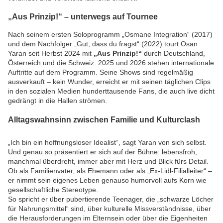
„Aus Prinzip!“ – unterwegs auf Tournee
Nach seinem ersten Soloprogramm „Osmane Integration“ (2017)
und dem Nachfolger „Gut, dass du fragst“ (2022) tourt Osan
Yaran seit Herbst 2024 mit
„Aus Prinzip!“
durch Deutschland,
Österreich und die Schweiz. 2025 und 2026 stehen internationale
Auftritte auf dem Programm. Seine Shows sind regelmäßig
ausverkauft – kein Wunder, erreicht er mit seinen täglichen Clips
in den sozialen Medien hunderttausende Fans, die auch live dicht
gedrängt in die Hallen strömen.
Alltagswahnsinn zwischen Familie und Kulturclash
„Ich bin ein hoffnungsloser Idealist“, sagt Yaran von sich selbst.
Und genau so präsentiert er sich auf der Bühne: lebensfroh,
manchmal überdreht, immer aber mit Herz und Blick fürs Detail.
Ob als Familienvater, als Ehemann oder als „Ex-Lidl-Filialleiter“ –
er nimmt sein eigenes Leben genauso humorvoll aufs Korn wie
gesellschaftliche Stereotype.
So spricht er über pubertierende Teenager, die „schwarze Löcher
für Nahrungsmittel“ sind, über kulturelle Missverständnisse, über
die Herausforderungen im Elternsein oder über die Eigenheiten