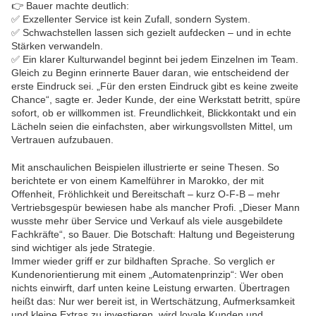
👉 Bauer machte deutlich:
✅ Exzellenter Service ist kein Zufall, sondern System.
✅ Schwachstellen lassen sich gezielt aufdecken – und in echte
Stärken verwandeln.
✅ Ein klarer Kulturwandel beginnt bei jedem Einzelnen im Team.
Gleich zu Beginn erinnerte Bauer daran, wie entscheidend der
erste Eindruck sei. „Für den ersten Eindruck gibt es keine zweite
Chance“, sagte er. Jeder Kunde, der eine Werkstatt betritt, spüre
sofort, ob er willkommen ist. Freundlichkeit, Blickkontakt und ein
Lächeln seien die einfachsten, aber wirkungsvollsten Mittel, um
Vertrauen aufzubauen.
Mit anschaulichen Beispielen illustrierte er seine Thesen. So
berichtete er von einem Kamelführer in Marokko, der mit
Offenheit, Fröhlichkeit und Bereitschaft – kurz O-F-B – mehr
Vertriebsgespür bewiesen habe als mancher Profi. „Dieser Mann
wusste mehr über Service und Verkauf als viele ausgebildete
Fachkräfte“, so Bauer. Die Botschaft: Haltung und Begeisterung
sind wichtiger als jede Strategie.
Immer wieder griff er zur bildhaften Sprache. So verglich er
Kundenorientierung mit einem „Automatenprinzip“: Wer oben
nichts einwirft, darf unten keine Leistung erwarten. Übertragen
heißt das: Nur wer bereit ist, in Wertschätzung, Aufmerksamkeit
und kleine Extras zu investieren, wird loyale Kunden und