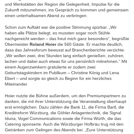
und Werkstätten der Region die Gelegenheit, Impulse für die
Zukunft mitzunehmen, ins Gespräch zu kommen und gemeinsam
einen unterhaltsamen Abend zu verbringen.
Schon zum Auftakt war die positive Stimmung spürbar. „Wir
haben alle Plätze belegt, es mussten sogar noch Stühle
nachgereicht werden – das freut mich ganz besonders“, begrüßte
Obermeister
Roland Hoier
die 560 Gäste. Er machte deutlich,
dass das Jahresforum bewusst auf Branchenberichte verzichte:
„Wir wollen zwei, drei Stunden lang einfach genießen, zuhören,
lachen und dabei auch etwas für uns persönlich mitnehmen.“ Mit
einem Augenzwinkern gratulierte er zudem zwei
Geburtstagskindern im Publikum – Christine König und Lena
Ebert – und sorgte so gleich zu Beginn für ein herzliches
Miteinander.
Hoier nutzte die Bühne außerdem, um den Premiumpartnern zu
danken, die mit ihrer Unterstützung die Veranstaltung überhaupt
erst ermöglichen. Dazu zählen die Bank 11, die Firma Bartl, die
Kreditreform Würzburg, die Göhler Anlagentechnik, die Signal
Iduna, Vogel Communications sowie die Firma Würth, die das
Catering sponserte. Auch die Würzburger Hofbräu trug mit den
Getränken zum Gelingen des Abends bei. „Eure Unterstützung