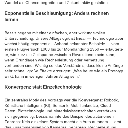
Wandel als Chance begreifen und Zukunft aktiv gestalten.
Exponentielle Beschleunigung: Anders rechnen
lernen
Bessis begann mit einer einfachen, aber wirkungsvollen
Unterscheidung: Unsere Alltagslogik ist linear — Technologie aber
wächst häufig exponentiell. Anhand bekannter Beispiele — vom
ersten Flugversuch 1903 bis zur Mondlandung 1969 — erläuterte
er, wie kurz die Zeitspanne zwischen Revolutionen sein kann,
wenn Grundlagen wie Rechenleistung oder Vernetzung
vorhanden sind. Wichtig sei das Verständnis, dass kleine Anfänge
sehr schnell große Effekte erzeugen: „Was heute wie ein Prototyp
wirkt, kann in wenigen Jahren Alltag sein.“
Konvergenz statt Einzeltechnologie
Ein zentrales Motiv des Vortrags war die
Konvergenz
: Robotik,
Künstliche Intelligenz (KI), Sensorik, Mobilfunknetze, Cloud-
Daten, Biotechnologie und Materialwissenschaften verstärken
sich gegenseitig. Bessis nannte das Beispiel des autonomen
Fahrens: Kein einzelnes System macht ein Auto autonom — erst
das Zusammenspiel von Kameras, Sensoren, Rechenleistung,