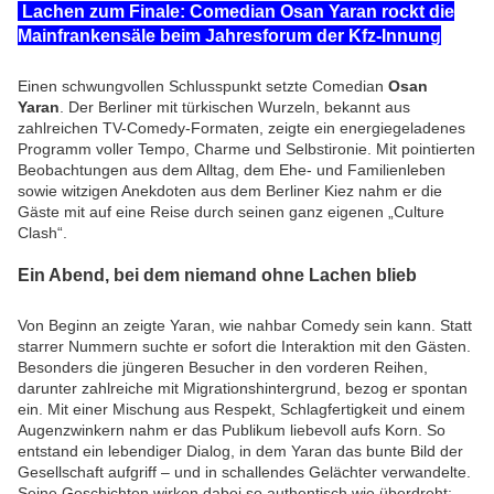
Lachen zum Finale: Comedian Osan Yaran rockt die
Mainfrankensäle beim Jahresforum der Kfz-Innung
Einen schwungvollen Schlusspunkt setzte Comedian
Osan
Yaran
. Der Berliner mit türkischen Wurzeln, bekannt aus
zahlreichen TV-Comedy-Formaten, zeigte ein energiegeladenes
Programm voller Tempo, Charme und Selbstironie. Mit pointierten
Beobachtungen aus dem Alltag, dem Ehe- und Familienleben
sowie witzigen Anekdoten aus dem Berliner Kiez nahm er die
Gäste mit auf eine Reise durch seinen ganz eigenen „Culture
Clash“.
Ein Abend, bei dem niemand ohne Lachen blieb
Von Beginn an zeigte Yaran, wie nahbar Comedy sein kann. Statt
starrer Nummern suchte er sofort die Interaktion mit den Gästen.
Besonders die jüngeren Besucher in den vorderen Reihen,
darunter zahlreiche mit Migrationshintergrund, bezog er spontan
ein. Mit einer Mischung aus Respekt, Schlagfertigkeit und einem
Augenzwinkern nahm er das Publikum liebevoll aufs Korn. So
entstand ein lebendiger Dialog, in dem Yaran das bunte Bild der
Gesellschaft aufgriff – und in schallendes Gelächter verwandelte.
Seine Geschichten wirken dabei so authentisch wie überdreht: