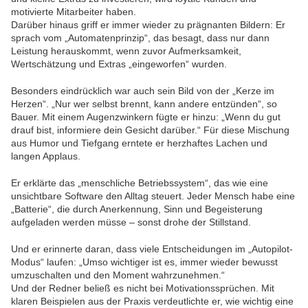
motivierte Mitarbeiter haben.
Darüber hinaus griff er immer wieder zu prägnanten Bildern: Er
sprach vom „Automatenprinzip“, das besagt, dass nur dann
Leistung herauskommt, wenn zuvor Aufmerksamkeit,
Wertschätzung und Extras „eingeworfen“ wurden.
Besonders eindrücklich war auch sein Bild von der „Kerze im
Herzen“. „Nur wer selbst brennt, kann andere entzünden“, so
Bauer. Mit einem Augenzwinkern fügte er hinzu: „Wenn du gut
drauf bist, informiere dein Gesicht darüber.“ Für diese Mischung
aus Humor und Tiefgang erntete er herzhaftes Lachen und
langen Applaus.
Er erklärte das „menschliche Betriebssystem“, das wie eine
unsichtbare Software den Alltag steuert. Jeder Mensch habe eine
„Batterie“, die durch Anerkennung, Sinn und Begeisterung
aufgeladen werden müsse – sonst drohe der Stillstand.
Und er erinnerte daran, dass viele Entscheidungen im „Autopilot-
Modus“ laufen: „Umso wichtiger ist es, immer wieder bewusst
umzuschalten und den Moment wahrzunehmen.“
Und der Redner beließ es nicht bei Motivationssprüchen. Mit
klaren Beispielen aus der Praxis verdeutlichte er, wie wichtig eine