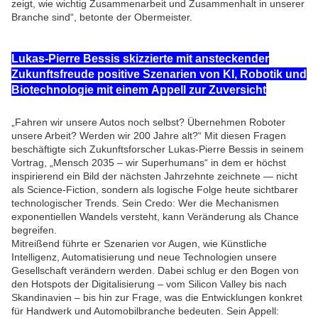
zeigt, wie wichtig Zusammenarbeit und Zusammenhalt in unserer
Branche sind“, betonte der Obermeister.
Lukas-Pierre Bessis skizzierte mit ansteckender
Zukunftsfreude positive Szenarien von KI, Robotik und
Biotechnologie mit einem Appell zur Zuversicht
„Fahren wir unsere Autos noch selbst? Übernehmen Roboter
unsere Arbeit? Werden wir 200 Jahre alt?“ Mit diesen Fragen
beschäftigte sich Zukunftsforscher Lukas-Pierre Bessis in seinem
Vortrag, „Mensch 2035 – wir Superhumans“ in dem er höchst
inspirierend ein Bild der nächsten Jahrzehnte zeichnete — nicht
als Science-Fiction, sondern als logische Folge heute sichtbarer
technologischer Trends. Sein Credo: Wer die Mechanismen
exponentiellen Wandels versteht, kann Veränderung als Chance
begreifen.
Mitreißend führte er Szenarien vor Augen, wie Künstliche
Intelligenz, Automatisierung und neue Technologien unsere
Gesellschaft verändern werden. Dabei schlug er den Bogen von
den Hotspots der Digitalisierung – vom Silicon Valley bis nach
Skandinavien – bis hin zur Frage, was die Entwicklungen konkret
für Handwerk und Automobilbranche bedeuten. Sein Appell: