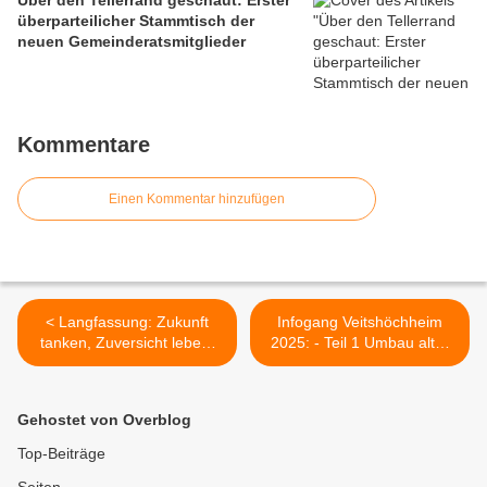
Über den Tellerrand geschaut: Erster
überparteilicher Stammtisch der
neuen Gemeinderatsmitglieder
Kommentare
Einen Kommentar hinzufügen
< Langfassung: Zukunft
Infogang Veitshöchheim
tanken, Zuversicht leben:
2025: - Teil 1 Umbau alter
Jahresforum der Kfz-Innung
Busparkplatz Parkstraße >
Unterfranken in den
Mainfrankensälen
Gehostet von Overblog
begeistert mit Innovation,
Motivation und Humor
Top-Beiträge