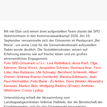
Mit viel Elan und einem breit aufgestellten Team startet die SPD
Veitshöchheim in den Kommunalwahlkampf 2026. Am 19.
September versammelte sich der Ortsverein im Restaurant „Bei
Maria“, um seine Liste für die Gemeinderatswahl aufzustellen.
Dabei wurde deutlich: Die Sozialdemokraten setzen auf
Erfahrung ebenso wie auf frische Ideen und ein großes
ehrenamtliches Engagement.
Foto SPD-Ortsverein v.l.n.r.: Lisa Rettelbach, Anna Kreß, Olga
Kämmer, Elmar Knorz, Jacqueline Schreier, Gertraud Azar, Timo
Lüke, Ilias Katsiaras, Ute Schnapp, Bernhard Schlereth, Albert
Greiner, Andreas Kramer (verdeckt), Martina Edelmann, Jean
Paul Höchstätter, Felix Banik - Es fehlen: Doris Winkler, Alexandra
Karavias, Markus Betz, Wolfgang Radünz (Ersatz), Andreas
Wießmann, Conny Lyding.
Unterstützung erhielt die Versammlung vom
Landtagsabgeordneten Volkmar Halbleib, der die Bereitschaft der
Kandidierenden, sich für das Gemeinwohl einzusetzen,