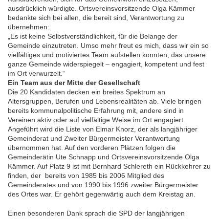
ausdrücklich würdigte. Ortsvereinsvorsitzende Olga Kämmer
bedankte sich bei allen, die bereit sind, Verantwortung zu
übernehmen:
„Es ist keine Selbstverständlichkeit, für die Belange der
Gemeinde einzutreten. Umso mehr freut es mich, dass wir ein so
vielfältiges und motiviertes Team aufstellen konnten, das unsere
ganze Gemeinde widerspiegelt – engagiert, kompetent und fest
im Ort verwurzelt.“
Ein Team aus der Mitte der Gesellschaft
Die 20 Kandidaten decken ein breites Spektrum an
Altersgruppen, Berufen und Lebensrealitäten ab. Viele bringen
bereits kommunalpolitische Erfahrung mit, andere sind in
Vereinen aktiv oder auf vielfältige Weise im Ort engagiert.
Angeführt wird die Liste von Elmar Knorz, der als langjähriger
Gemeinderat und Zweiter Bürgermeister Verantwortung
übernommen hat. Auf den vorderen Plätzen folgen die
Gemeinderätin Ute Schnapp und Ortsvereinsvorsitzende Olga
Kämmer. Auf Platz 9 ist mit Bernhard Schlereth ein Rückkehrer zu
finden, der bereits von 1985 bis 2006 Mitglied des
Gemeinderates und von 1990 bis 1996 zweiter Bürgermeister
des Ortes war. Er gehört gegenwärtig auch dem Kreistag an.
Einen besonderen Dank sprach die SPD der langjährigen