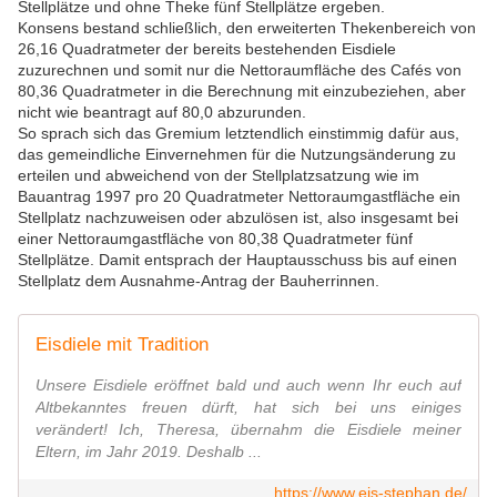
Stellplätze und ohne Theke fünf Stellplätze ergeben.
Konsens bestand schließlich, den erweiterten Thekenbereich von
26,16 Quadratmeter der bereits bestehenden Eisdiele
zuzurechnen und somit nur die Nettoraumfläche des Cafés von
80,36 Quadratmeter in die Berechnung mit einzubeziehen, aber
nicht wie beantragt auf 80,0 abzurunden.
So sprach sich das Gremium letztendlich einstimmig dafür aus,
das gemeindliche Einvernehmen für die Nutzungsänderung zu
erteilen und abweichend von der Stellplatzsatzung wie im
Bauantrag 1997 pro 20 Quadratmeter Nettoraumgastfläche ein
Stellplatz nachzuweisen oder abzulösen ist, also insgesamt bei
einer Nettoraumgastfläche von 80,38 Quadratmeter fünf
Stellplätze. Damit entsprach der Hauptausschuss bis auf einen
Stellplatz dem Ausnahme-Antrag der Bauherrinnen.
Eisdiele mit Tradition
Unsere Eisdiele eröffnet bald und auch wenn Ihr euch auf
Altbekanntes freuen dürft, hat sich bei uns einiges
verändert! Ich, Theresa, übernahm die Eisdiele meiner
Eltern, im Jahr 2019. Deshalb ...
https://www.eis-stephan.de/