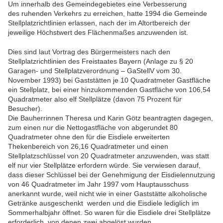
Um innerhalb des
Gemei
ndegebietes eine Verbes
serung
des
ruhen
den Verkehrs zu erreichen, hatte 1994 die
Gemeinde
Stellplatzrichtlinien erlassen, nach der
im Altortbereich der
jeweilige Höchstwert des Flächenmaßes anzuwenden ist.
Dies sind laut Vortrag des Bürgermeisters nach den
Stellplatzrichtlinien des Freistaates Bayern (Anlage zu § 20
Garagen- und Stellplatzverordnung – GaStellV vom 30.
November 1993) bei Gaststätten je 10 Quadratmeter Gastfläche
ein Stellplatz, bei einer hinzukommenden Gastfläche von 106,54
Quadratmeter also elf Stellplätze (davon 75 Prozent für
Besucher).
Die Bauherrinnen Theresa und Karin Götz beantragten dagegen,
zum einen nur die Nettogastfläche von abgerundet 80
Quadratmeter ohne den für die Eisdiele erweiterten
Thekenbereich von 26,16 Quadratmeter und einen
Stellplatzschlüssel von 20 Quadratmeter anzuwenden, was statt
elf nur vier Stellplätze erfordern würde. Sie verwiesen darauf,
dass dieser Schlüssel bei der Genehmigung der Eisdielennutzung
von 46 Quadratmeter im Jahr 1997 vom Hauptausschuss
anerkannt wurde, weil nicht wie in einer Gaststätte alkoholische
Getränke ausgeschenkt werden und die Eisdiele lediglich im
Sommerhalbjahr öffnet. So waren für die Eisdiele drei Stellplätze
erforderlich, von denen zwei abgelöst wurden.