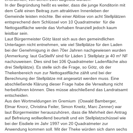
In der Begründung heißt es weiter, dass die junge Konditorin mit
dem Café einen Beitrag zum attraktiven Innenleben der
Gemeinde leisten möchte. Bei einer Ablöse von acht Stellplätzen
entsprechend dem Schlüssel von 10 Quadratmeter für die
Nettogastfläche werde das Vorhaben finanziell jedoch kaum
leistbar sein.
Laut Bürgermeister Götz lässt sich aus den gemeindlichen
Unterlagen nicht entnehmen, wie viel Stellplätze für den Laden
bei der Genehmigung in den 70er Jahren nachgewiesen wurden
(Anmerkung: laut GaStellV sind für Läden 1 Stellplatz je 40 m² NF
nachzuweisen. Dies sind bei 106 Quadratmeter Ladenfläche also
drei Stellplätze). Es stelle sich die Frage, so Götz, ob der
Thekenbereich nun zur Nettogastfläche zählt und bei der
Berechnung der Stellplätze mit angesetzt werden muss. Eine
abschließende Klärung dieser Frage habe die Verwaltung nicht
herbeiführen können. Dies müsse abschließend das Landratsamt
entscheiden.
Aus den Wortmeldungen im Gremium (Oswald Bamberger,
Elmar Knorz, Christina Feiler, Simon Kneitz, Marc Zenner) war
laut Bürgermeister herauszuhören, dass die Mehrheit den Antrag
auf Befreiung wollwollend beurteilt und ein Stellplatzschüssel wie
bei der Eisdiele im Jahr 1997 von 20 Quadratmeter zur
Anwendung kommen soll. Mit der Theke würden sich dann sechs