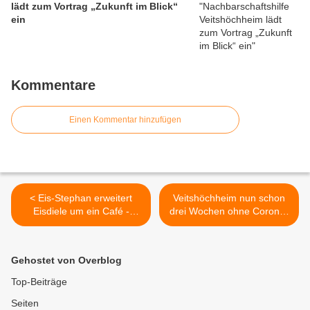
lädt zum Vortrag „Zukunft im Blick“
ein
Kommentare
Einen Kommentar hinzufügen
< Eis-Stephan erweitert
Veitshöchheim nun schon
Eisdiele um ein Café -
drei Wochen ohne Corona-
Hauptausschuss stimmte
Neuinfektionen >
wohlwollend Abweichung
vom Stellplatzschlüssel zu
Gehostet von Overblog
Top-Beiträge
Seiten