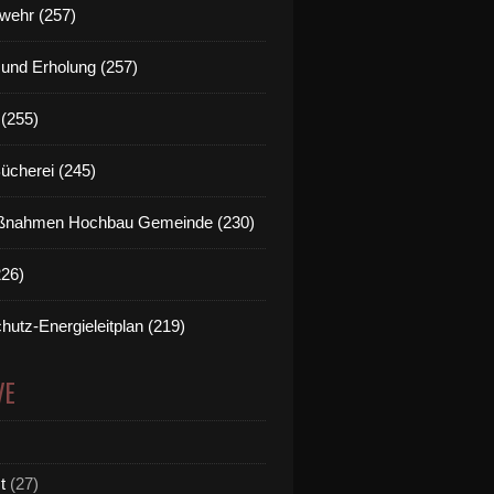
wehr (257)
t und Erholung (257)
(255)
Bücherei (245)
nahmen Hochbau Gemeinde (230)
226)
hutz-Energieleitplan (219)
VE
t
(27)