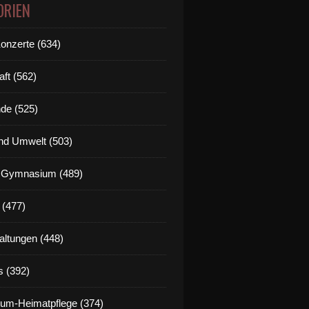
ORIEN
Konzerte (634)
aft (562)
de (525)
nd Umwelt (503)
g Gymnasium (489)
 (477)
altungen (448)
s (392)
um-Heimatpflege (374)