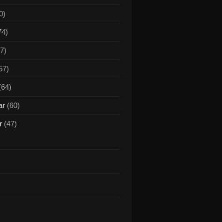
0)
74)
7)
57)
(64)
ar
(60)
r
(47)
ationen eröffnen mit „werk3" ein neues Kapitel - Genuss