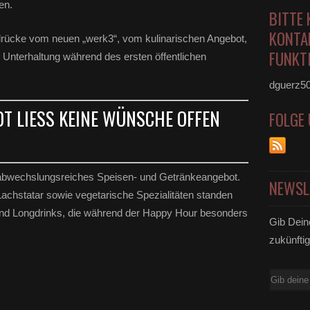
en.
BITTE 
KONTA
drücke vom neuen „werk3“, vom kulinarischen Angebot,
FUNKTI
Unterhaltung während des ersten öffentlichen
dguerz5
T LIESS KEINE WÜNSCHE OFFEN
FOLGE
 abwechslungsreiches Speisen- und Getränkeangebot.
NEWSL
 Lachstatar sowie vegetarische Spezialitäten standen
und Longdrinks, die während der Happy Hour besonders
Gib Dein
zukünftig
E-
Mail