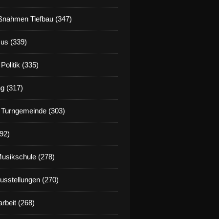
nahmen Tiefbau (347)
us (339)
Politik (335)
g (317)
 Turngemeinde (303)
92)
Musikschule (278)
Ausstellungen (270)
rbeit (268)