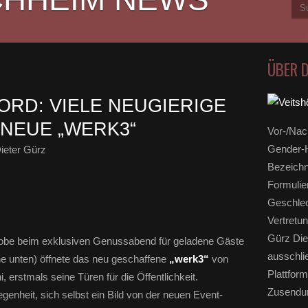
ÜBER 
ORD: VIELE NEUGIERIGE
NEUE „WERK3“
Vor-/Nac
Gender-H
ieter Gürz
Bezeichn
Formulie
Geschlec
Vertretun
Gürz Die
be beim exklusiven Genussabend für geladene Gäste
ausschli
he unten) öffnete das neu geschaffene
„werk3“
von
Plattform
 erstmals seine Türen für die Öffentlichkeit.
Zusendun
genheit, sich selbst ein Bild von der neuen Event-