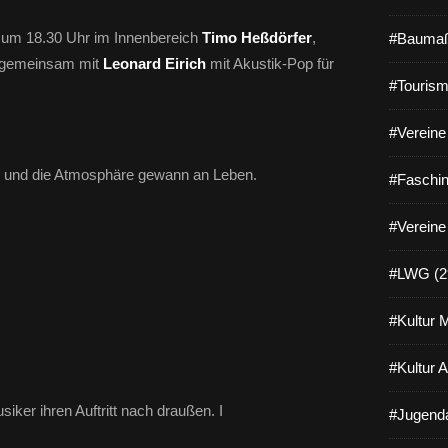
s um 18.30 Uhr im Innenbereich
Timo Heßdörfer
,
#Baumaß
 gemeinsam mit
Leonard Eirich
mit Akustik-Pop für
#Tourism
#Vereine 
ze, und die Atmosphäre gewann an Leben.
#Faschin
#Vereine
#LWG (2
#Kultur 
#Kultur 
siker ihren Auftritt nach draußen. I
#Jugenda