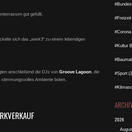
#Bundes
nterrassen gut gefüllt.
#Freizei
#Corona 
ickelte sich das „werk3“ zu einem lebendigen
#Kultur 
#Baumaß
gten anschließend die DJs von
Groove Lagoon
, die
#Sport (
n stimmungsvolles Ambiente boten.
#Klimasc
ARCHI
ERKVERKAUF
2026
Augus