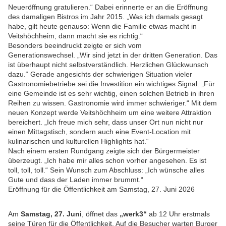
Neueröffnung gratulieren.“ Dabei erinnerte er an die Eröffnung
des damaligen Bistros im Jahr 2015. „Was ich damals gesagt
habe, gilt heute genauso: Wenn die Familie etwas macht in
Veitshöchheim, dann macht sie es richtig.“
Besonders beeindruckt zeigte er sich vom
Generationswechsel. „Wir sind jetzt in der dritten Generation. Das
ist überhaupt nicht selbstverständlich. Herzlichen Glückwunsch
dazu.“ Gerade angesichts der schwierigen Situation vieler
Gastronomiebetriebe sei die Investition ein wichtiges Signal. „Für
eine Gemeinde ist es sehr wichtig, einen solchen Betrieb in ihren
Reihen zu wissen. Gastronomie wird immer schwieriger.“ Mit dem
neuen Konzept werde Veitshöchheim um eine weitere Attraktion
bereichert. „Ich freue mich sehr, dass unser Ort nun nicht nur
einen Mittagstisch, sondern auch eine Event-Location mit
kulinarischen und kulturellen Highlights hat.“
Nach einem ersten Rundgang zeigte sich der Bürgermeister
überzeugt. „Ich habe mir alles schon vorher angesehen. Es ist
toll, toll, toll.“ Sein Wunsch zum Abschluss: „Ich wünsche alles
Gute und dass der Laden immer brummt.“
Eröffnung für die Öffentlichkeit am Samstag, 27. Juni 2026
Am
Samstag, 27. Juni
, öffnet das
„werk3“
ab 12 Uhr erstmals
seine Türen für die Öffentlichkeit. Auf die Besucher warten Burger