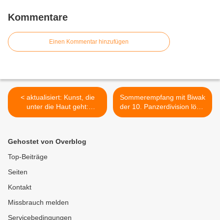
Kommentare
Einen Kommentar hinzufügen
< aktualisiert: Kunst, die
Sommerempfang mit Biwak
unter die Haut geht:
der 10. Panzerdivision löste
Abiturienten zeigen am
traditionellen
Gymnasium Veitshöchheim
Neujahrsempfang ab >
beeindruckende Werke
Gehostet von Overblog
Top-Beiträge
Seiten
Kontakt
Missbrauch melden
Servicebedingungen