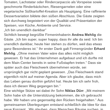
Tomaten, Lachstatar oder Rindercarpaccio als Vorspeise sowie
geschmorte Rinderbäckchen, Riesengarnelen oder eine
vegetarische Süßkartoffel-Kreation als Hauptgang. Eine raffinierte
Dessertvariation bildete den süßen Abschluss. Die Gäste zeigten
sich durchweg begeistert von der Qualität und Präsentation der
Speisen, von Küche, Ambiente und Service.
„Ich bin unendlich dankbar“
Sichtlich bewegt begrüßte Firmeninhaberin
Andrea Mehlig
die
Gäste. „Ich bin super, super happy, dass ihr alle da seid. Ich bin
unendlich dankbar, heute hier stehen zu dürfen, weil das etwas
ganz Besonderes ist.“ Ihr erster Dank galt Firmengründer
Erhard
Mehlig
. „Ohne meinen Vater wäre das alles nicht möglich
gewesen. Er hat das Unternehmen aufgebaut und ich durfte mit
dem Main-Center bereits in seine Fußstapfen treten.“ Dass sie
später auch das Fleischwerk übernehmen würde, sei
ursprünglich gar nicht geplant gewesen. „Das Fleischwerk stand
eigentlich nicht auf meiner Agenda. Aber ich glaube, dass mich
das Leben genau dorthin geführt hat. Heute bin ich sehr froh,
dass ich diesen Weg gegangen bin.“
Eine wichtige Stütze sei dabei ihr Sohn
Niklas Dürr
. „Mit meinem
Sohn habe ich die Unterstützung bekommen, die ich gebraucht
habe. Wir haben uns gegenseitig den Rücken freigehalten.“ Aus
gemeinsamen Überlegungen entstand schließlich die Idee für das
neue Konzept. „Wir glauben, dass Menschen Räume suchen, in