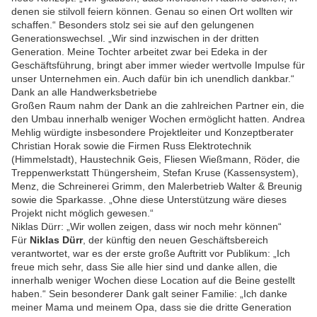
denen sie stilvoll feiern können. Genau so einen Ort wollten wir
schaffen.“ Besonders stolz sei sie auf den gelungenen
Generationswechsel. „Wir sind inzwischen in der dritten
Generation. Meine Tochter arbeitet zwar bei Edeka in der
Geschäftsführung, bringt aber immer wieder wertvolle Impulse für
unser Unternehmen ein. Auch dafür bin ich unendlich dankbar.“
Dank an alle Handwerksbetriebe
Großen Raum nahm der Dank an die zahlreichen Partner ein, die
den Umbau innerhalb weniger Wochen ermöglicht hatten. Andrea
Mehlig würdigte insbesondere Projektleiter und Konzeptberater
Christian Horak sowie die Firmen Russ Elektrotechnik
(Himmelstadt), Haustechnik Geis, Fliesen Wießmann, Röder, die
Treppenwerkstatt Thüngersheim, Stefan Kruse (Kassensystem),
Menz, die Schreinerei Grimm, den Malerbetrieb Walter & Breunig
sowie die Sparkasse. „Ohne diese Unterstützung wäre dieses
Projekt nicht möglich gewesen.“
Niklas Dürr: „Wir wollen zeigen, dass wir noch mehr können“
Für
Niklas Dürr
, der künftig den neuen Geschäftsbereich
verantwortet, war es der erste große Auftritt vor Publikum: „Ich
freue mich sehr, dass Sie alle hier sind und danke allen, die
innerhalb weniger Wochen diese Location auf die Beine gestellt
haben.“ Sein besonderer Dank galt seiner Familie: „Ich danke
meiner Mama und meinem Opa, dass sie die dritte Generation