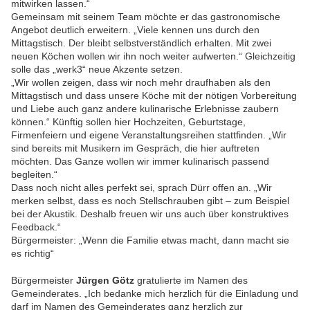
mitwirken lassen.“
Gemeinsam mit seinem Team möchte er das gastronomische
Angebot deutlich erweitern. „Viele kennen uns durch den
Mittagstisch. Der bleibt selbstverständlich erhalten. Mit zwei
neuen Köchen wollen wir ihn noch weiter aufwerten.“ Gleichzeitig
solle das „werk3“ neue Akzente setzen.
„Wir wollen zeigen, dass wir noch mehr draufhaben als den
Mittagstisch und dass unsere Köche mit der nötigen Vorbereitung
und Liebe auch ganz andere kulinarische Erlebnisse zaubern
können.“ Künftig sollen hier Hochzeiten, Geburtstage,
Firmenfeiern und eigene Veranstaltungsreihen stattfinden. „Wir
sind bereits mit Musikern im Gespräch, die hier auftreten
möchten. Das Ganze wollen wir immer kulinarisch passend
begleiten.“
Dass noch nicht alles perfekt sei, sprach Dürr offen an. „Wir
merken selbst, dass es noch Stellschrauben gibt – zum Beispiel
bei der Akustik. Deshalb freuen wir uns auch über konstruktives
Feedback.“
Bürgermeister: „Wenn die Familie etwas macht, dann macht sie
es richtig“
Bürgermeister
Jürgen Götz
gratulierte im Namen des
Gemeinderates. „Ich bedanke mich herzlich für die Einladung und
darf im Namen des Gemeinderates ganz herzlich zur