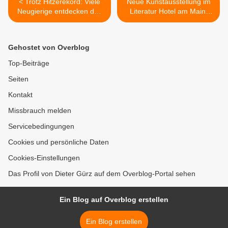
< Trotz Hitzerekord: Viele
Neue Kunstausstellung im
Neugierige entdecken das
Literatur Hotel am Main:
neue „werk3“
Gabi Weinkauf lädt dazu
ein, Vertrautes neu zu
sehen >
Gehostet von Overblog
Top-Beiträge
Seiten
Kontakt
Missbrauch melden
Servicebedingungen
Cookies und persönliche Daten
Cookies-Einstellungen
Das Profil von Dieter Gürz auf dem Overblog-Portal sehen
Ein Blog auf Overblog erstellen
Ein Blog erstellen