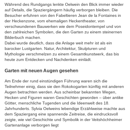
Während des Rundgangs lenkte Oelwein den Blick immer wieder
auf Details, die Spaziergängern häufig verborgen bleiben. Die
Besucher erfuhren von den Fabeltieren Jean de la Fontaines in
der Heckenzone, vom ehemaligen Heckentheater, von
verschwundenen Bauwerken wie dem Poseidontempel und von
den zahlreichen Symbolen, die den Garten zu einem steinernen
Bilderbuch machen.
Dabei wurde deutlich, dass die Anlage weit mehr ist als ein
barocker Lustgarten. Natur, Architektur, Skulpturen und
Mythologie verschmelzen zu einem Gesamtkunstwerk, das bis
heute zum Entdecken und Nachdenken einlädt.
Garten mit neuen Augen gesehen
Am Ende der rund einstündigen Führung waren sich die
Teilnehmer einig, dass sie den Rokokogarten künftig mit anderen
Augen betrachten werden. Aus scheinbar bekannten Wegen,
Hecken und Figuren waren Geschichten geworden – über antike
Götter, menschliche Tugenden und die Ideenwelt des 18.
Jahrhunderts. Sylvia Oelweins lebendige Erzählweise machte aus
dem Spaziergang eine spannende Zeitreise, die eindrucksvoll
zeigte, wie viel Geschichte und Symbolik in der Veitshöchheimer
Gartenanlage verborgen liegt