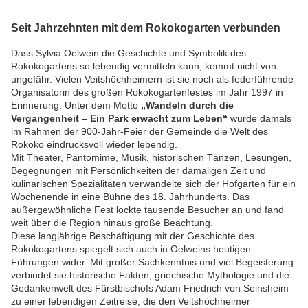
Seit Jahrzehnten mit dem Rokokogarten verbunden
Dass Sylvia Oelwein die Geschichte und Symbolik des
Rokokogartens so lebendig vermitteln kann, kommt nicht von
ungefähr. Vielen Veitshöchheimern ist sie noch als federführende
Organisatorin des großen Rokokogartenfestes im Jahr 1997 in
Erinnerung. Unter dem Motto
„Wandeln durch die
Vergangenheit – Ein Park erwacht zum Leben“
wurde damals
im Rahmen der 900-Jahr-Feier der Gemeinde die Welt des
Rokoko eindrucksvoll wieder lebendig.
Mit Theater, Pantomime, Musik, historischen Tänzen, Lesungen,
Begegnungen mit Persönlichkeiten der damaligen Zeit und
kulinarischen Spezialitäten verwandelte sich der Hofgarten für ein
Wochenende in eine Bühne des 18. Jahrhunderts. Das
außergewöhnliche Fest lockte tausende Besucher an und fand
weit über die Region hinaus große Beachtung.
Diese langjährige Beschäftigung mit der Geschichte des
Rokokogartens spiegelt sich auch in Oelweins heutigen
Führungen wider. Mit großer Sachkenntnis und viel Begeisterung
verbindet sie historische Fakten, griechische Mythologie und die
Gedankenwelt des Fürstbischofs Adam Friedrich von Seinsheim
zu einer lebendigen Zeitreise, die den Veitshöchheimer