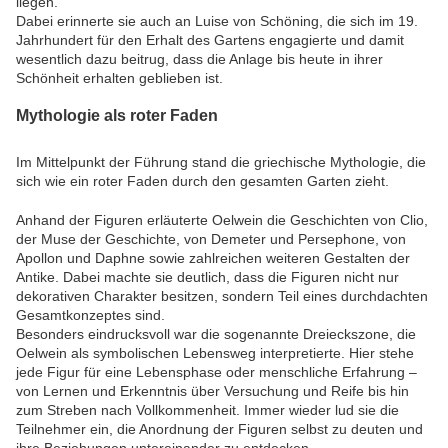
liegen.
Dabei erinnerte sie auch an Luise von Schöning, die sich im 19.
Jahrhundert für den Erhalt des Gartens engagierte und damit
wesentlich dazu beitrug, dass die Anlage bis heute in ihrer
Schönheit erhalten geblieben ist.
Mythologie als roter Faden
Im Mittelpunkt der Führung stand die griechische Mythologie, die
sich wie ein roter Faden durch den gesamten Garten zieht.
Anhand der Figuren erläuterte Oelwein die Geschichten von Clio,
der Muse der Geschichte, von Demeter und Persephone, von
Apollon und Daphne sowie zahlreichen weiteren Gestalten der
Antike. Dabei machte sie deutlich, dass die Figuren nicht nur
dekorativen Charakter besitzen, sondern Teil eines durchdachten
Gesamtkonzeptes sind.
Besonders eindrucksvoll war die sogenannte Dreieckszone, die
Oelwein als symbolischen Lebensweg interpretierte. Hier stehe
jede Figur für eine Lebensphase oder menschliche Erfahrung –
von Lernen und Erkenntnis über Versuchung und Reife bis hin
zum Streben nach Vollkommenheit. Immer wieder lud sie die
Teilnehmer ein, die Anordnung der Figuren selbst zu deuten und
ihre Beziehungen untereinander zu entdecken.